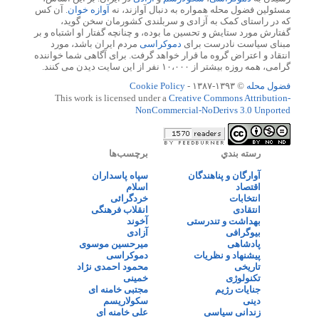
مسئولین فضول محله همواره به دنبال آوازند، نه
آوازه خوان
. آن کس
که در راستای کمک به آزادی و سربلندی کشورمان سخن گوید،
گفتارش مورد ستایش و تحسین ما بوده، و چنانچه گفتار او اشتباه و بر
مبنای سیاست نادرست برای
دموکراسی
مردم ایران باشد، مورد
انتقاد و اعتراض گروه ما قرار خواهد گرفت. برای آگاهی شما خواننده
گرامی، همه روزه بیشتر از ۱۰،۰۰۰ نفر از این سایت دیدن می کنند.
فضول محله
© ۱۳۹۳-۱۳۸۷ -
Cookie Policy
This work is licensed under a
Creative Commons Attribution-
NonCommercial-NoDerivs 3.0 Unported
رسته بندي
برچسب‌ها
آوارگان و پناهندگان
سپاه پاسداران
اقتصاد
اسلام
انتخابات
خردگرائی
انتقادی
انقلاب فرهنگی
بهداشت و تندرستی
آخوند
بیوگرافی
آزادی
پادشاهی
میرحسین موسوی
پیشنهاد و نظریات
دموکراسی
تاریخی
محمود احمدی نژاد
تکنولوژی
خمینی
جنایات رژیم
مجتبی خامنه ای
دینی
سکولاریسم
زندانی سیاسی
علی خامنه ای