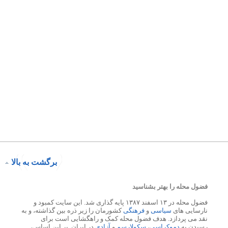
برگشت به بالا
فضول محله را بهتر بشناسید
فضول محله در ۱۳ اسفند ۱۳۸۷ پایه گذاری شد. این سایت کمبود و
نارسایی های
سیاسی
و
فرهنگی
کشورمان را زیر ذره بین گذاشته، و به
نقد می پردازد. هدف فضول محله کمک و راهگشایی است برای
رسیدن به
دموکراسی
،
سکولارسم
و
آزادی
در ایران. بر این اساس،