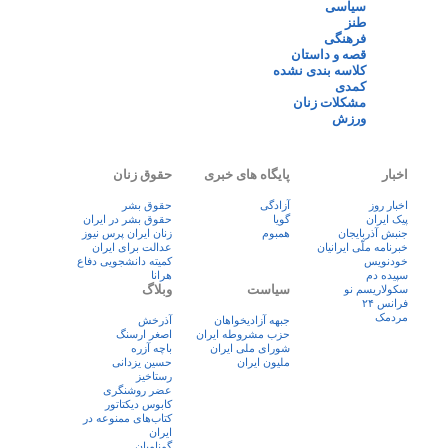
سیاسی
طنز
فرهنگی
قصه و داستان
کلاسه بندی نشده
کمدی
مشکلات زنان
ورزش
اخبار
پایگاه های خبری
حقوق زنان
اخبار روز
آزادگی
حقوق بشر
پيک ايران
گویا
حقوق بشر در ایران
جنبش آذربایجان
همبوم
زنان ايران پرس نيوز
خبرنامه ملّی ایرانیان
عدالت برای ایران
خودنویس
کمیته دانشجویی دفاع
سپیده دم
هرانا
سیاست
وبلاگ
سکولاریسم نو
فرانس ۲۴
مردمک
جبهه آزادیخواهان
آذرخش
حزب مشروطه ایران
اصغر ارسنگ
شورای ملی ایران
باچه آزره
ملیون ایران
حسین یزدانی
رستاخیز
عضر روشنگری
کابوس دیکتاتور
کتاب‌های ممنوعه در
ایران
گمنامیان