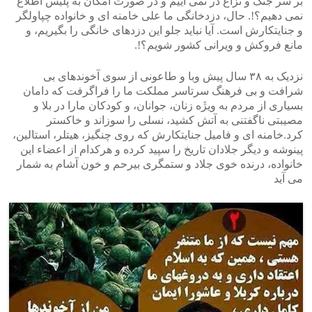
بر سر جنگ و نزاع در نمی آییم و در صورت امکان به پلیس اطلاع
نمی دهیم؟!. حال، دزدخانگی ما علی خامنه ای و خانواده چپاولگر
و جنایتکارش است. آیا نباید جلو این دزدهای خانگی را بگیریم، و
مانع فروکش و ویرانی کشور شویم؟!.
نزدیک به ۳۸ سال پیش وبا و طاعونی از سوی آخوندهای بی
شرافت و بی فرهنگ سرتاسر مملکت ما را فراگرفت که دامان
بسیاری از مردم به ویژَه زنان، جوانان، و کودکان مارا در بلا و
مصیبتی ناگفتنی به آتش کشید، نسلی را سوزاند و خاکستر
کرد.خامنه ای و فامیل جنایتکارش که روی چنگیز، هیتلر، استالین،
پینوشه و دیگر جلادان تاریخ را سپید کرده و هرکدام از اعض‍اء این
خانواده، درنده خوی جلاد و ستمگری بیرحم و خون آشام به شمار
می آید