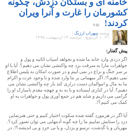
خامنه ای و بستگان دزدش، چگونه
کشورمان را غارت و آنرا ویران
کردند!
۱
نوشته
سهراب ارژنگ
|
۱۰:۲۱ گرينويچ - دوشنبه ۱۳ اردیبهشت ۱۳۹۵
پیش گفتار:
اگر دزدی وارد خانه ما شده و بخواهد اسباب اثاثیه و پول و
جواهرات مارا به سرقت برد چه واکنشی نشان می دهیم؟. آیا با او
بر سر جنگ و نزاع در نمی آییم و در صورت امکان به پلیس اطلاع
نمی دهیم؟!. اگر میهمانی بر ما وارد شده و با وجود عزت و اکرام
ما به مال و اموالمان دست درازی کند باز چه واکنشی نشان می
دهیم؟. آیا در کناری ایستاده و با به به و چهچه مقدم نامبارک او را
گرامی می داریم و شاید هم در جمع آوری پول و جواهرات به او
کمک می کنیم؟!.
آیا اگر در هرمورد گفته شده سکوت اختیار کنیم و حتی هنرنمایی
دزد را ستایش نماییم ما را چه گونه آدمهایی می توان تصور کرد؟.
مهربان و با گذشت، ترسو و بزدل، و یا بی خرد و بی اندیشه؟!. در