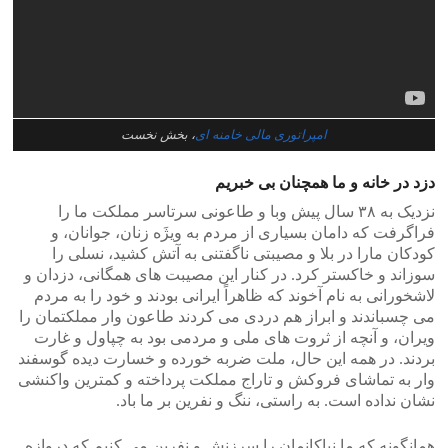
امپراتوری مالی خامنه ای
، بخش نخست
دزد در خانه و ما همچنان بی خبریم
نزدیک به ۳۸ سال پیش وبا و طاعونی سرتاسر مملکت ما را
فراگرفت که دامان بسیاری از مردم به ویژَه زنان، جوانان، و
کودکان مارا در بلا و مصیبتی ناگفتنی به آتش کشید، نسلی را
سوزاند و خاکستر کرد. در کنار این مصیبت های همگانی، دزدان و
لاشخورانی به نام آخوند که ظاهراً ایرانی بودند و خود را به مردم
می چسباندند و ابراز هم دردی می کردند طاعون وار مملکتمان را
ویران، و آنچه از ثروت های ملی و مردمی بود به چپاول و غارت
بردند. در همه این حال، ملت ضربه خورده و خسارت دیده گوسفند
وار به تماشای فروکش و تاراج مملکت پرداخته و کمترین واکنشی
نشان نداده است. به راستی، ننگ و نفرین بر ما باد.
همانگونه که ما نیاکانمان را سرزنش و نفرین می کنیم که دروازه