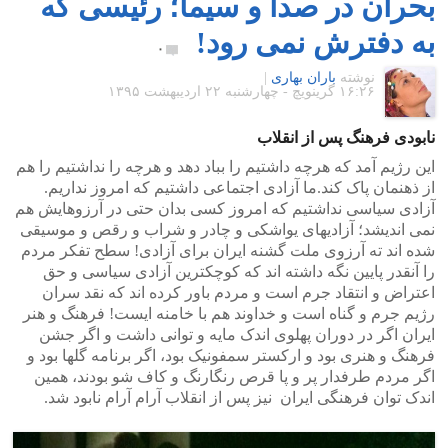
بحران در صدا و سیما؛ رئیسی که
به دفترش نمی رود!
۰
نوشته
باران بهاری
|
۱۶:۲۶ گرينويچ - چهارشنبه ۲۲ اردیبهشت ۱۳۹۵
نابودی فرهنگ پس از انقلاب
این رژیم آمد که هرچه داشتیم را بباد دهد و هرچه را نداشتیم را هم
از ذهنمان پاک کند.ما آزادی اجتماعی داشتیم که امروز نداریم.
آزادی سیاسی نداشتیم که امروز کسی بدان حتی در آرزوهایش هم
نمی اندیشد؛ آزادیهای یواشکی و چادر و شراب و رقص و موسیقی
شده اند ته آرزوی ملت گشنه ایران برای آزادی! سطح تفکر مردم
را آنقدر پایین نگه داشته اند که کوچکترین آزادی سیاسی و حق
اعتراض و انتقاد جرم است و مردم باور کرده اند که نقد سران
رژیم جرم و گناه است و خداوند هم با خامنه ایست! فرهنگ و هنر
ایران اگر در دوران پهلوی اندک مایه و توانی داشت و اگر جشن
فرهنگ و هنری بود و ارکستر سمفونیک بود، اگر برنامه گلها بود و
اگر مردم طرفدار پر و پا قرص رنگارنگ و کاف شو بودند، همین
اندک توان فرهنگی ایران نیز پس از انقلاب آرام آرام نابود شد.