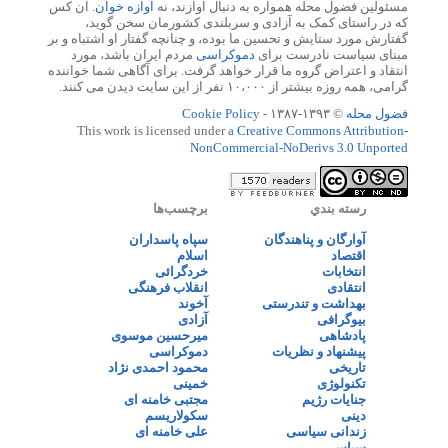
مسئولین فضول محله همواره به دنبال آوازند، نه
آوازه خوان
. آن کس
که در راستای کمک به آزادی و سربلندی کشورمان سخن گوید،
گفتارش مورد ستایش و تحسین ما بوده، و چنانچه گفتار او اشتباه و بر
مبنای سیاست نادرست برای
دموکراسی
مردم ایران باشد، مورد
انتقاد و اعتراض گروه ما قرار خواهد گرفت. برای آگاهی شما خواننده
گرامی، همه روزه بیشتر از ۱۰،۰۰۰ نفر از این سایت دیدن می کنند.
فضول محله
© ۱۳۹۳-۱۳۸۷ -
Cookie Policy
This work is licensed under a
Creative Commons Attribution-
NonCommercial-NoDerivs 3.0 Unported
رسته بندي
برچسب‌ها
آوارگان و پناهندگان
سپاه پاسداران
اقتصاد
اسلام
انتخابات
خردگرائی
انتقادی
انقلاب فرهنگی
بهداشت و تندرستی
آخوند
بیوگرافی
آزادی
پادشاهی
میرحسین موسوی
پیشنهاد و نظریات
دموکراسی
تاریخی
محمود احمدی نژاد
تکنولوژی
خمینی
جنایات رژیم
مجتبی خامنه ای
دینی
سکولاریسم
زندانی سیاسی
علی خامنه ای
سیاسی