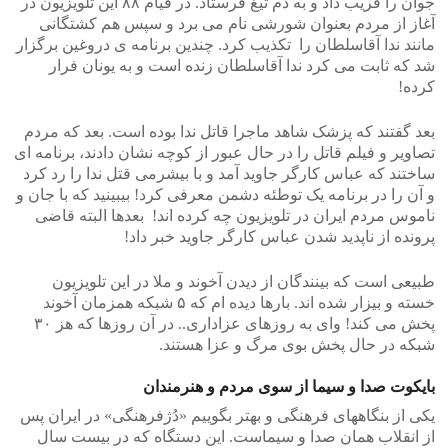
جوان را فریب داد و به دم تیغ فرستاد. در قیام ۸۸ این تلویزیون در
آغاز از مردم بعنوان شورشی نام می برد و سپس هم کشتگانی
مانند ندا آقاسلطان را تکذیب کرد. چندین برنامه ی دروغین برگزار
شد که ثابت می کرد ندا آقاسلطان زنده است و به یونان فرار
کرده!
بعد گفتند که پزشک شاهد ماجرا قاتل ندا بوده است. بعد که مردم
تصاویر و فیلم قاتل را در حال عبور از کوچه نشان دادند، برنامه ای
ساختند که عباس کارگر جاوید آمد و با بیشرمی قتل ندا را رد کرد
و آن را در برنامه یک توطئه دشمن معرفی کرد! بیبینید که با جان و
ناموس مردم ایران در تلویزیون چه کرده اند! بعدها البته قاضی
پرونده از ناپدید شدن عباس کارگر جاوید خبر داد!
طبیعی است که بینندگان از دیدن آخوند و ملا در این تلویزیون
خسته و بیزار شده اند. بارها دیده ام که ۵ شبکه همزمان آخوند
پخش می کند! وای به روزهای عزاداری.. در آن روزها که هز ۳۰
شبکه در حال پخش بوی مرگ و عزا هستند.
بایکوت صدا و سیما از سوی مردم و هنرمندان
یکی از بنگاههای فرهنگی و بهتر بگوییم «دُژفرهنگی» در ایران پس
از انقلاب همان صدا و سیماست. این دستگاه که در بیست سال