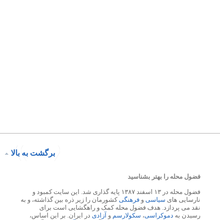
برگشت به بالا
فضول محله را بهتر بشناسید
فضول محله در ۱۳ اسفند ۱۳۸۷ پایه گذاری شد. این سایت کمبود و
نارسایی های
سیاسی
و
فرهنگی
کشورمان را زیر ذره بین گذاشته، و به
نقد می پردازد. هدف فضول محله کمک و راهگشایی است برای
رسیدن به
دموکراسی
،
سکولارسم
و
آزادی
در ایران. بر این اساس،