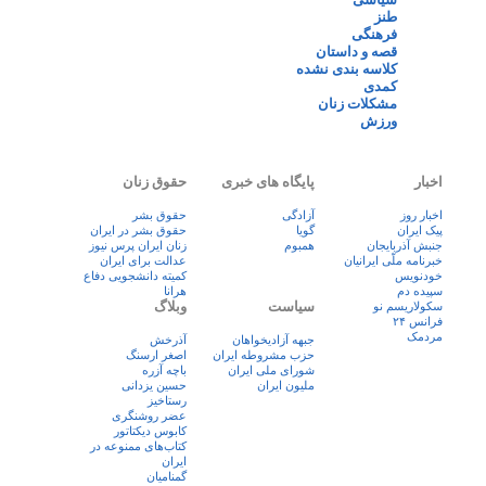
طنز
فرهنگی
قصه و داستان
کلاسه بندی نشده
کمدی
مشکلات زنان
ورزش
اخبار
پایگاه های خبری
حقوق زنان
اخبار روز
آزادگی
حقوق بشر
پيک ايران
گویا
حقوق بشر در ایران
جنبش آذربایجان
همبوم
زنان ايران پرس نيوز
خبرنامه ملّی ایرانیان
عدالت برای ایران
خودنویس
کمیته دانشجویی دفاع
سپیده دم
هرانا
سیاست
وبلاگ
سکولاریسم نو
فرانس ۲۴
مردمک
جبهه آزادیخواهان
آذرخش
حزب مشروطه ایران
اصغر ارسنگ
شورای ملی ایران
باچه آزره
ملیون ایران
حسین یزدانی
رستاخیز
عضر روشنگری
کابوس دیکتاتور
کتاب‌های ممنوعه در
ایران
گمنامیان