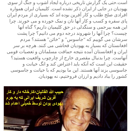
است.حتی یک گزارش تاریخی درباره ایجاد آشوب و جنگ از سوی
یهودیان در جایی از ایران ذکر نشده است. کلیمیان ایران همواره
افرادی صلح طلب و کار آفرین بوده اند که بسیاری از مردم ایران
پای سفره و کسب و کار آنها نان و نمک خورده و می خورند. چرا
این همه بیرحمی و سنگدلی در حق کلیمیان داریم؟ گناه آنها
چیست؟ چرا آنها را شهروند درجه دوم می دانیم؟ چرا پشت
سرشان می گوییم که “جاسوس” و “خائن” هستند؟ مردم
افغانستان که بسیار به یهودیان فحاشی می کنند. هرچه بر سر
ایران و افغانستان آمده نتیجه حماقت مسلمانان و تعصبات قومی
آنهاست. چرا بدنبال مقصری خارج از چارچوب واقعیت هستید؟
حقیقت این است که آنکه باید اعتراض کند و انگ خیانت و
جاسوسی بزند آنها هستند. این ما بودیم که با خیانت و جاسوسی
کشور را بباد دادیم و ارزان فروختیم، نه یهودیان.