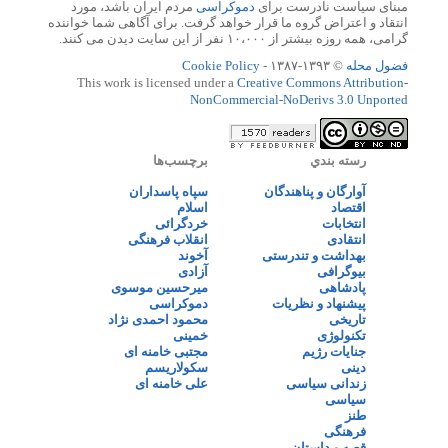
مبنای سیاست نادرست برای
دموکراسی
مردم ایران باشد، مورد
انتقاد و اعتراض گروه ما قرار خواهد گرفت. برای آگاهی شما خواننده
گرامی، همه روزه بیشتر از ۱۰،۰۰۰ نفر از این سایت دیدن می کنند.
فضول محله
© ۱۳۹۳-۱۳۸۷ -
Cookie Policy
This work is licensed under a
Creative Commons Attribution-
NonCommercial-NoDerivs 3.0 Unported
رسته بندي
برچسب‌ها
آوارگان و پناهندگان
سپاه پاسداران
اقتصاد
اسلام
انتخابات
خردگرائی
انتقادی
انقلاب فرهنگی
بهداشت و تندرستی
آخوند
بیوگرافی
آزادی
پادشاهی
میرحسین موسوی
پیشنهاد و نظریات
دموکراسی
تاریخی
محمود احمدی نژاد
تکنولوژی
خمینی
جنایات رژیم
مجتبی خامنه ای
دینی
سکولاریسم
زندانی سیاسی
علی خامنه ای
سیاسی
طنز
فرهنگی
قصه و داستان