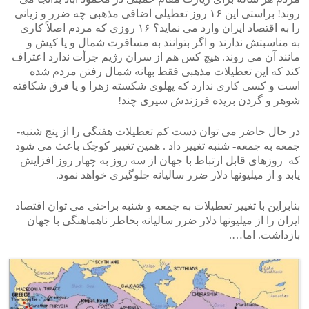
روند! براستی این ۱۶ روز تعطیلی اضافی مذهبی چه ضرر و زیانی
را به اقتصاد ایران وارد می نماید؟ ۱۶ روزی که مردم اصلاً کاری
به مناسبتش ندارند و اگر بتوانند به مسافرت شمال و یا کیش و
مانند آن می روند. هیچ کس هم از سران رژیم جرأت ندارد اعتراف
کند که این تعطیلات مذهبی فقط بهانه شمال رفتن مردم شده
است و کسی کاری ندارد که پهلوی شکسته زهرا و یا فرق شکافته
شوهر و گردن بریده فرزندش سیری چند!
در حال حاضر می توان دست کم تعطیلات هفتگی را از پنج شنبه-
جمعه به جمعه- شنبه تغییر داد . همین تغییر کوچک باعث می شود
که روزهای قابل ارتباط با جهان از سه روز به چهار روز افزایش
یابد و از میلیونها دلار ضرر سالیانه جلوگیری خواهد نمود.
بنابراین با تغییر تعطیلات به جمعه و شنبه براحتی می توان اقتصاد
ایران را از میلیونها دلار ضرر سالیانه بخاطر ناهماهنگی با جهان
بازداشت. اما….