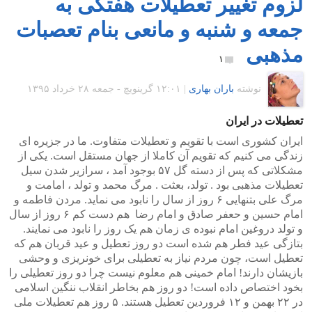
لزوم تغییر تعطیلات هفتگی به
جمعه و شنبه و مانعی بنام تعصبات
مذهبی
۱
نوشته
باران بهاری
|
۱۲:۰۱ گرينويچ - جمعه ۲۸ خرداد ۱۳۹۵
تعطیلات در ایران
ایران کشوری است با تقویم و تعطیلات متفاوت. ما در جزیره ای
زندگی می کنیم که تقویم آن کاملا از جهان مستقل است. یکی از
مشکلاتی که پس از دسته گل ۵۷ بوجود آمد ، سرازیر شدن سیل
تعطیلات مذهبی بود . تولد، بعثت . مرگ محمد و تولد ، امامت و
مرگ علی بتنهایی ۶ روز از سال را نابود می نماید. مردن فاطمه و
امام حسین و حعفر صادق و امام رضا هم دست کم ۶ روز از سال
و تولد دروغین امام نبوده ی زمان هم یک روز را نابود می نمایند.
بتازگی عید فطر هم شده است دو روز تعطیل و عید قربان هم که
تعطیل است، چون مردم نیاز به تعطیلی برای خونریزی و وحشی
بازیشان دارند! امام خمینی هم معلوم نیست چرا دو روز تعطیلی را
بخود اختصاص داده است! دو روز هم بخاطر انقلاب ننگین اسلامی
در ۲۲ بهمن و ۱۲ فروردین تعطیل هستند. ۵ روز هم تعطیلات ملی