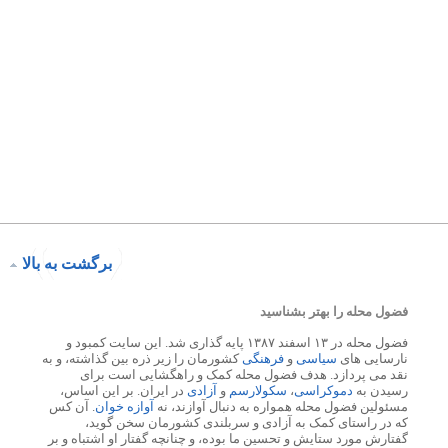
برگشت به بالا
فضول محله را بهتر بشناسید
فضول محله در ۱۳ اسفند ۱۳۸۷ پایه گذاری شد. این سایت کمبود و
نارسایی های
سیاسی
و
فرهنگی
کشورمان را زیر ذره بین گذاشته، و به
نقد می پردازد. هدف فضول محله کمک و راهگشایی است برای
رسیدن به
دموکراسی
،
سکولارسم
و
آزادی
در ایران. بر این اساس،
مسئولین فضول محله همواره به دنبال آوازند، نه
آوازه خوان
. آن کس
که در راستای کمک به آزادی و سربلندی کشورمان سخن گوید،
گفتارش مورد ستایش و تحسین ما بوده، و چنانچه گفتار او اشتباه و بر