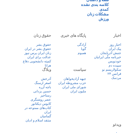
کلاسه بندی نشده
کمدی
مشکلات زنان
ورزش
اخبار
پایگاه های خبری
حقوق زنان
اخبار روز
آزادگی
حقوق بشر
پيک ايران
گویا
حقوق بشر در ایران
جنبش آذربایجان
همبوم
زنان ايران پرس نيوز
خبرنامه ملّی ایرانیان
عدالت برای ایران
خودنویس
کمیته دانشجویی دفاع
سپیده دم
هرانا
سیاست
وبلاگ
سکولاریسم نو
فرانس ۲۴
مردمک
جبهه آزادیخواهان
آذرخش
حزب مشروطه ایران
اصغر ارسنگ
شورای ملی ایران
باچه آزره
ملیون ایران
حسین یزدانی
رستاخیز
عضر روشنگری
کابوس دیکتاتور
کتاب‌های ممنوعه در
ایران
گمنامیان
منتقد اسلام و ادیان
ویدئو