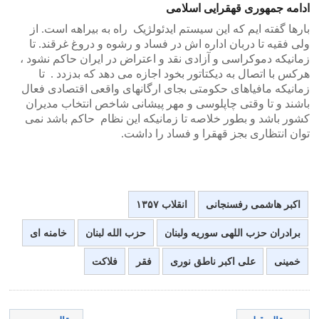
ادامه جمهوری قهقرایی اسلامی
بارها گفته ایم که این سیستم ایدئولژیک راه به بیراهه است. از
ولی فقیه تا دربان اداره اش در فساد و رشوه و دروغ غرقند. تا
زمانیکه دموکراسی و آزادی نقد و اعتراض در ایران حاکم نشود ،
هرکس با اتصال به دیکتاتور بخود اجازه می دهد که بدزدد . تا
زمانیکه مافیاهای حکومتی بجای ارگانهای واقعی اقتصادی فعال
باشند و تا وقتی چاپلوسی و مهر پیشانی شاخص انتخاب مدیران
کشور باشد و بطور خلاصه تا زمانیکه این نظام حاکم باشد نمی
توان انتظاری بجز قهقرا و فساد را داشت.
اکبر هاشمی رفسنجانی
انقلاب ۱۳۵۷
برادران حزب اللهی سوریه ولبنان
حزب الله لبنان
خامنه ای
خمینی
علی اكبر ناطق نوری
فقر
فلاکت