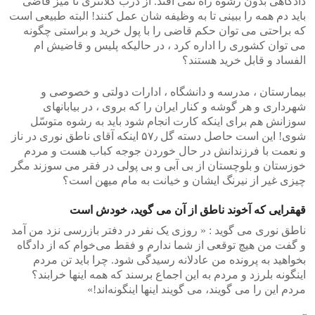
دادگاهی بدون رشوه راه نمی افتد. از درب کلانتری تا میز قاضی
باید دم همه را ببینی تا به وظیفه شان عمل کنند! البته طبیعی است
که براحتی می توان حکم قاضی را با پول خرید و براستی چگونه
می توان کشوری را اداره کرد ، در حالیکه پلیس و قاضیش ام
الفساد و قابل خرید هستند؟
بیمارستان ، مدرسه و دانشگاه ، ادارات دولتی و خصوصی و
شهرداری و هر گوشه و کنار ایران را که بروی ، در بیابانهای
سوزانش هم برای اینکه کارت انجام شود باید به رشوه متوسّل
شوی! این است حاصل دسته گل ۵۷٫ اینکه آقای ناطق نوری در ناز
و نعمت با فرزندانش در حال خوردن جوجه کباب هست و مردم
خوزستان و بلوچستان از بی آبی و بی پولی در فقر می سوزند مگر
چیزی غیر از نیرنگ ایشان و خیانت به مام میهن است؟
قهقرایی که آخوند ناطق از آن می گوید، خودش است
ناطق نوری می گوید : « روزی یک نفر در دفتر بازرسی نزد من آمد
و گفت من هیچ توقعی از شما ندارم و فقط می‌خوام که از دادگاه
بخواهید به پرونده من عادلانه رسیدگی شود. چرا باید تن مردم
اینگونه بلرزد و مردم به این اجماع برسند که همه اینها خرابند؟
مردم این را می گویند، می گویند اینها اینگونه‌اند!»