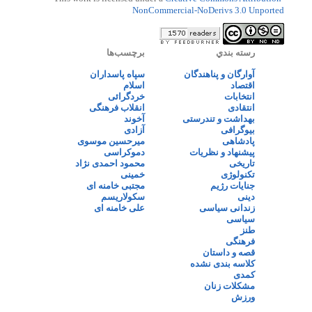
NonCommercial-NoDerivs 3.0 Unported
رسته بندي
برچسب‌ها
آوارگان و پناهندگان
سپاه پاسداران
اقتصاد
اسلام
انتخابات
خردگرائی
انتقادی
انقلاب فرهنگی
بهداشت و تندرستی
آخوند
بیوگرافی
آزادی
پادشاهی
میرحسین موسوی
پیشنهاد و نظریات
دموکراسی
تاریخی
محمود احمدی نژاد
تکنولوژی
خمینی
جنایات رژیم
مجتبی خامنه ای
دینی
سکولاریسم
زندانی سیاسی
علی خامنه ای
سیاسی
طنز
فرهنگی
قصه و داستان
کلاسه بندی نشده
کمدی
مشکلات زنان
ورزش