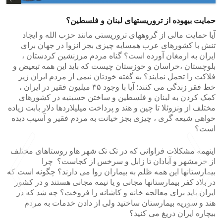
حمایت بیهوده از تروریستهای لبنان و فلسطین؟
آیا حمایت مالی از گروههای تروریستی مانند حزب الله و ایجاد
تنش با کشورهای عرب همسایه چیزی بجز انزوا در جهان برای
ایران به ارمغان آورده است؟ گناه مردم مرزنشین کردستان ،
بلوچستان ،خراسان و خوزستان چیست که باید این همه تبعیض و
فلاکت را تحمل نمایند؟ به گفته خودتان نیمی از مردم ایران زیر
خط فقر زندگی می کنند؛ آیا با وجود ۳۵ میلیون فقیر در ایران ،
کمک کردن به لبنان و فلسطین و ساختن حسینیه در کشورهای
مختلف از ونزوئلا تا چین و هند و پرداخت میلیلاردها دلار بابت زیاده
خواهی شیعه گری ، چیزی بجز خیانت به مردم فقیر و آسیب دیده
است؟
اینهمه مشکلات فراوانی که در تک تک شهر هاو روستاهای مختلف
از خرمشهر و آبادان تا زابل و سرخس از کجاست؟ چرا
بیمارستانها این همه ظلم به بیماران روا می دارند؟ چگونه است که
در بلاد کفر بیمارستانها مجانی و یا نیمه مجانی هستند و در کشور
ایران باید برای معالجه خانه و کاشانه را فروخت؟ چه شد که در
هند و سوریه بیمارستان ساختید ولی از دادن خدمات به مردم
بیچاره ایران دریغ می کنید؟