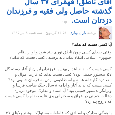
آقای ناطق! قهقرای ۳۷ سال
گذشته حاصل ولی فقیه و فرزندان
دزدتان است.
۰
نوشته
باران بهاری
|
۱۴:۵۱ گرينويچ - سه شنبه ۸ تیر ۱۳۹۵
آیا کسی هست که نداند؟
وقتی صدای کسی چون ناطق نوری بلند شود و او از نظام
جمهوری اسلامی انتقاد نماید باید پرسید : کسی هست که نداند؟
کسی هست که نداند اعدام بهترین فرزندان ایران از آغاز دسته گل
۵۷ بدستور خمینی بود؟ کسی هست نداند که غارت اموال و
مصادره کارخانه ها به بهانه طاغوتی بودن به فرمان خمینی بود؟
کسی هست که نداند آغاز و ادامه ۸ سال جنگ طاقت فرسا و
ویرانگر بدستور خمینی بود؟ آیا اسناد و مدارک موجود درباره
دخالت خمینی در عراق و سخنرانی وی علیه صدام را کسی هست
که دروغ پندارد؟
با همگی مدارک و اسنادی که قاطعانه مسئولیّت بیشتر بلاهای ۳۷