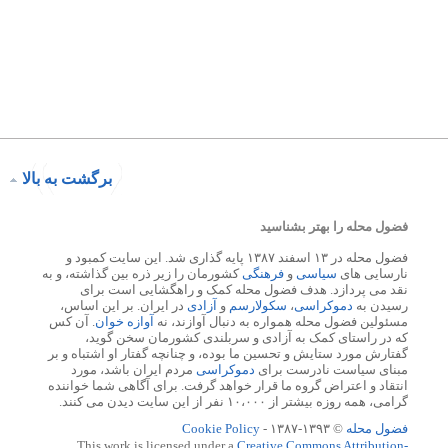
برگشت به بالا
فضول محله را بهتر بشناسید
فضول محله در ۱۳ اسفند ۱۳۸۷ پایه گذاری شد. این سایت کمبود و
نارسایی های
سیاسی
و
فرهنگی
کشورمان را زیر ذره بین گذاشته، و به
نقد می پردازد. هدف فضول محله کمک و راهگشایی است برای
رسیدن به
دموکراسی
،
سکولارسم
و
آزادی
در ایران. بر این اساس،
مسئولین فضول محله همواره به دنبال آوازند، نه
آوازه خوان
. آن کس
که در راستای کمک به آزادی و سربلندی کشورمان سخن گوید،
گفتارش مورد ستایش و تحسین ما بوده، و چنانچه گفتار او اشتباه و بر
مبنای سیاست نادرست برای
دموکراسی
مردم ایران باشد، مورد
انتقاد و اعتراض گروه ما قرار خواهد گرفت. برای آگاهی شما خواننده
گرامی، همه روزه بیشتر از ۱۰،۰۰۰ نفر از این سایت دیدن می کنند.
فضول محله
© ۱۳۹۳-۱۳۸۷ -
Cookie Policy
This work is licensed under a
Creative Commons Attribution-