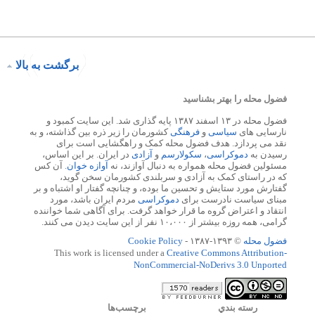
برگشت به بالا
فضول محله را بهتر بشناسید
فضول محله در ۱۳ اسفند ۱۳۸۷ پایه گذاری شد. این سایت کمبود و
نارسایی های
سیاسی
و
فرهنگی
کشورمان را زیر ذره بین گذاشته، و به
نقد می پردازد. هدف فضول محله کمک و راهگشایی است برای
رسیدن به
دموکراسی
،
سکولارسم
و
آزادی
در ایران. بر این اساس،
مسئولین فضول محله همواره به دنبال آوازند، نه
آوازه خوان
. آن کس
که در راستای کمک به آزادی و سربلندی کشورمان سخن گوید،
گفتارش مورد ستایش و تحسین ما بوده، و چنانچه گفتار او اشتباه و بر
مبنای سیاست نادرست برای
دموکراسی
مردم ایران باشد، مورد
انتقاد و اعتراض گروه ما قرار خواهد گرفت. برای آگاهی شما خواننده
گرامی، همه روزه بیشتر از ۱۰،۰۰۰ نفر از این سایت دیدن می کنند.
فضول محله
© ۱۳۹۳-۱۳۸۷ -
Cookie Policy
This work is licensed under a
Creative Commons Attribution-
NonCommercial-NoDerivs 3.0 Unported
رسته بندي
برچسب‌ها