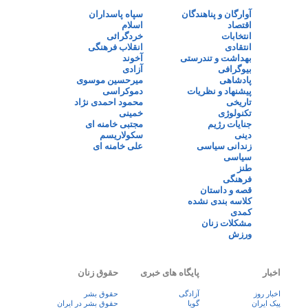
آوارگان و پناهندگان
سپاه پاسداران
اقتصاد
اسلام
انتخابات
خردگرائی
انتقادی
انقلاب فرهنگی
بهداشت و تندرستی
آخوند
بیوگرافی
آزادی
پادشاهی
میرحسین موسوی
پیشنهاد و نظریات
دموکراسی
تاریخی
محمود احمدی نژاد
تکنولوژی
خمینی
جنایات رژیم
مجتبی خامنه ای
دینی
سکولاریسم
زندانی سیاسی
علی خامنه ای
سیاسی
طنز
فرهنگی
قصه و داستان
کلاسه بندی نشده
کمدی
مشکلات زنان
ورزش
اخبار
پایگاه های خبری
حقوق زنان
اخبار روز
آزادگی
حقوق بشر
پيک ايران
گویا
حقوق بشر در ایران