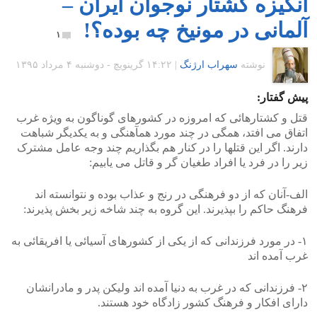
انگیزه کشتار نوجوان ایران –
آلمانی در مونیخ چه بوده؟!
۱
نوشته
سهراب ارژنگ
|
۱۴:۲۲ گرينويچ - دوشنبه ۴ مرداد ۱۳۹۵
پیش گفتار:
قتل و کشتارهائی که امروزه در کشورهای گوناگون به ویژه غرب
اتفاق می افتد، همگی در چند مورد همآهنگی و به یکدیگر شباهت
دارند. اگر این قتلها را در کنار هم بگذاریم چند وجه عامل مشترک
زیر را در فرد یا افراد طغیان گر و قاتل می یابیم:
الف-آنان که از دو فرهنگی در رنج و عذاب بوده و نتوانسته اند
فرهنگ حاکم را بپذیرند. این گروه به چند شاخه زیر بخش پذیرند:
۱- در مورد فرزندانی که از یکی از کشورهای آسیائی یا افریقائی به
غرب آمده اند
۲- فرزندانی که در غرب به دنیا آمده اند ولیکن پدر و مادرانشان
دارای افکار و فرهنگ کشور زادگاه خود هستند.