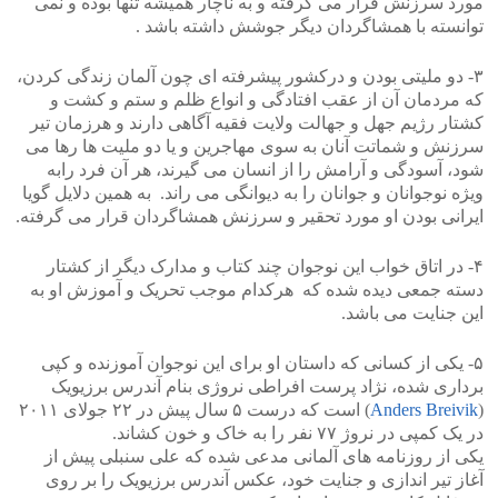
مورد سرزنش قرار می گرفته و به ناچار همیشه تنها بوده و نمی
توانسته با همشاگردان دیگر جوشش داشته باشد .
۳- دو ملیتی بودن و درکشور پیشرفته ای چون آلمان زندگی کردن،
که مردمان آن از عقب افتادگی و انواع ظلم و ستم و کشت و
کشتار رژیم جهل و جهالت ولایت فقیه آگاهی دارند و هرزمان تیر
سرزنش و شماتت آنان به سوی مهاجرین و یا دو ملیت ها رها می
شود، آسودگی و آرامش را از انسان می گیرند، هر آن فرد رابه
ویژه نوجوانان و جوانان را به دیوانگی می راند. به همین دلایل گویا
ایرانی بودن او مورد تحقیر و سرزنش همشاگردان قرار می گرفته.
۴- در اتاق خواب این نوجوان چند کتاب و مدارک دیگر از کشتار
دسته جمعی دیده شده که هرکدام موجب تحریک و آموزش او به
این جنایت می باشد.
۵- یکی از کسانی که داستان او برای این نوجوان آموزنده و کپی
برداری شده، نژاد پرست افراطی نروژی بنام آندرس برزیویک
(
Anders Breivik
) است که درست ۵ سال پیش در ۲۲ جولای ۲۰۱۱
در یک کمپی در نروژ ۷۷ نفر را به خاک و خون کشاند.
یکی از روزنامه های آلمانی مدعی شده که علی سنبلی پیش از
آغاز تیر اندازی و جنایت خود، عکس آندرس برزیویک را بر روی