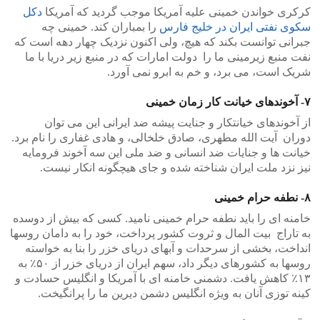
کرکری خواندن خمینی علیه آمریکا موجب گردید که آمریکا
دکل
سکوی نفتی ایران در خلیج فارس
را بمباران کند. خمینی چه
جبرانی توانست بکند که هیچ، ولی اکنون نزدیک چهار دهه است که
نفت منبع زیرمینی ما را دولت امارات که در منبع زیر دریا با ما
شریک است، می برد، و خم به ابرو نمی آورد.
۷- آخوندهای خیانت کار زمان خمینی
از آخوندهای خیانتکار و جنایت پیشه ضد ایرانی این می توان
دوران آیت الله مطهری، صادق خلخالی، و هادی غفاری را نام برد.
خیانت ها و جنایات ضد انسانی و ضد ملی این سه آخوند فرومایه
نیز نزد ملت ایران شناخته شده و جای هیچگونه انکار نیست.
۸- نطفه حرام خمینی
خامنه ای را باید نطفه حرام خمینی نامید. کسی که بیش از دوسده
به تاراج بیت المال و ثروت کشور پرداخت، خود را به دامان روسها
انداخت، بخشی از سرحدات و آبهای دریای خزر را بنا به خواسته
روسها به کشورهای دیگر داد، سهم ایران از دریای خزر از ۵۰٪ به
۱۳٪ کاهش یافت. دشمنی خامنه ای با آمریکا و انگلیس حسادت و
کینه توزی آنان به ویژه انگلیس دشمن دیرین ما را پرانگیخت.