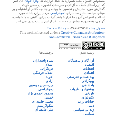
مسئولین فضول محله همواره به دنبال آوازند، نه
آوازه خوان
. آن کس
که در راستای کمک به آزادی و سربلندی کشورمان سخن گوید،
گفتارش مورد ستایش و تحسین ما بوده، و چنانچه گفتار او اشتباه و بر
مبنای سیاست نادرست برای
دموکراسی
مردم ایران باشد، مورد
انتقاد و اعتراض گروه ما قرار خواهد گرفت. برای آگاهی شما خواننده
گرامی، همه روزه بیشتر از ۱۰،۰۰۰ نفر از این سایت دیدن می کنند.
فضول محله
© ۱۳۹۳-۱۳۸۷ -
Cookie Policy
This work is licensed under a
Creative Commons Attribution-
NonCommercial-NoDerivs 3.0 Unported
رسته بندي
برچسب‌ها
آوارگان و پناهندگان
سپاه پاسداران
اقتصاد
اسلام
انتخابات
خردگرائی
انتقادی
انقلاب فرهنگی
بهداشت و تندرستی
آخوند
بیوگرافی
آزادی
پادشاهی
میرحسین موسوی
پیشنهاد و نظریات
دموکراسی
تاریخی
محمود احمدی نژاد
تکنولوژی
خمینی
جنایات رژیم
مجتبی خامنه ای
دینی
سکولاریسم
زندانی سیاسی
علی خامنه ای
سیاسی