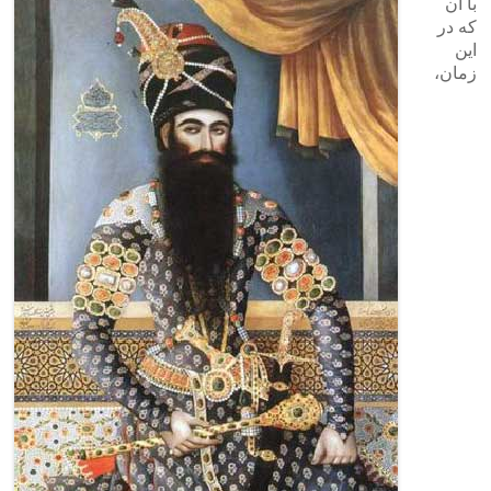
با آن
که در
این
زمان،