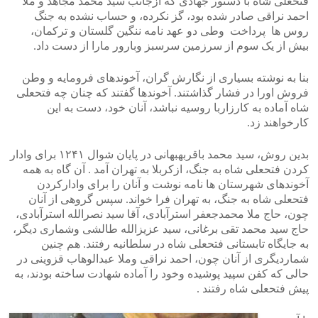
فتحعلی شاه با دستور جهادی که ازجانب سید محمد مجاهد و ملا
احمد نراقی صادر شده بود، گز نکرده، و حساب نشده به جنگ
روس ها پرداخت وطی دو عهد نامه ننگین گلستان و ترکمان،
بیش از یک سوم از سرزمین سرسبز وبارور مارا از دست داد.
بنا به نوشته بسیاری از نگارش گران، آخوندهای فرومایه و وطن
فروش اورا در فشار گذاشتند. آخوندها گفتند که چنان چه فتحعلی
شاه آماده به کارزاربا روسیه نباشد، آنان خود، دست به این
کارخواهند زد.
بدین روش، سید محمد باقربهبهانی در پایان شوال ۱۲۴۱ برای وادار
کردن فتحعلی شاه به جنگ، ازکربلا به تهران آمد . آن گاه به همه
آخوندهای شهرستان ها نامه نوشت و آنان را برای وادارکردن
فتحعلی شاه به جنگ، به تهران فرا خواند. سپس گروهی از آنان
چون، حاج ملا محمدجعفر استرآبادی، آقا سید نصرالله استرآبادی،
حاج سید محمد تقی برغانی، سید عزیزالله طالشی وشماری دیگر،
به جایگاه تابستانی فتحعلی شاه در سلطانیه رفتند. هم چنین
شماردیگری از آنان چون، احمد نراقی وملا عبدالوهاب قزوینی در
حالی که کفن سپید پوشیده وخود را آماده شهادت ساخته بودند، به
پیش فتحعلی شاه رفتند .