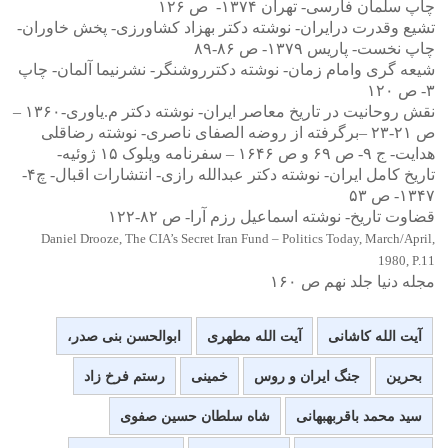
چاپ سلمان فارسی- تهران ۱۳۷۴- ص ۱۲۶
تشیع وقدرت درایران- نوشته دکتر بهزاد کشاورزی- پخش خاوران-
چاپ نخست- پاریس ۱۳۷۹- ص ۸۶-۸۹
شیعه گری وامام زمان- نوشته دکترروشنگر- نشرنیما آلمان- چاپ
۳- ص ۱۲۰
نقش روحانیت در تاریخ معاصر ایران- نوشته دکتر م.یاوری-۱۳۶۰ –
ص ۲۱-۲۳ –برگرفته از روضه الصفای ناصری- نوشته رضاقلی
هدایت- ج ۹- ص ۶۹ و ص ۱۶۴۶ – سفرنامه ویلوک ۱۵ ژوئیه-
تاریخ کامل ایران- نوشته دکتر عبدالله رازی- انتشارات اقبال- چ۴-
۱۳۴۷- ص ۵۳
قضاوت تاریخ- نوشته اسماعیل رزم آرا- ص ۸۲-۱۲۲
Daniel Drooze, The CIA’s Secret Iran Fund – Politics Today, March/April,
1980, P.11
مجله دنیا جلد نهم ص ۱۶۰
آیت الله کاشانی
آیت الله مطهری
ابوالحسن بنی صدر،
بحرین
جنگ ایران و روس
خمینی
رستم فرخ زاد
سید محمد باقربهبهانی
شاه سلطان حسین صفوی