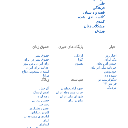
طنز
فرهنگی
قصه و داستان
کلاسه بندی نشده
کمدی
مشکلات زنان
ورزش
اخبار
پایگاه های خبری
حقوق زنان
اخبار روز
آزادگی
حقوق بشر
پيک ايران
گویا
حقوق بشر در ایران
جنبش آذربایجان
همبوم
زنان ايران پرس نيوز
خبرنامه ملّی ایرانیان
عدالت برای ایران
خودنویس
کمیته دانشجویی دفاع
سپیده دم
هرانا
سیاست
وبلاگ
سکولاریسم نو
فرانس ۲۴
مردمک
جبهه آزادیخواهان
آذرخش
حزب مشروطه ایران
اصغر ارسنگ
شورای ملی ایران
باچه آزره
ملیون ایران
حسین یزدانی
رستاخیز
عضر روشنگری
کابوس دیکتاتور
کتاب‌های ممنوعه در
ایران
گمنامیان