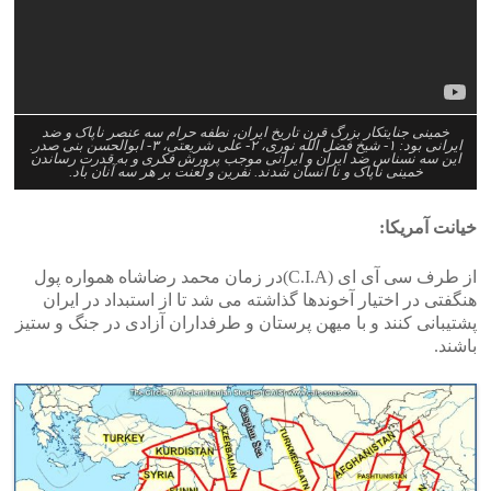
خمینی جنایتکار بزرگ قرن تاریخ ایران، نطفه حرام سه عنصر ناپاک و ضد
ایرانی بود: ۱- شیخ فضل الله نوری، ۲- علی شریعتی، ۳- ابوالحسن بنی صدر.
این سه نسناس ضد ایران و ایرانی موجب پرورش فکری و به قدرت رساندن
خمینی ناپاک و نا انسان شدند. نفرین و لعنت بر هر سه آنان باد.
خیانت آمریکا:
از طرف سی آی ای (C.I.A)در زمان محمد رضاشاه همواره پول
هنگفتی در اختیار آخوندها گذاشته می شد تا از استبداد در ایران
پشتیبانی کنند و با میهن پرستان و طرفداران آزادی در جنگ و ستیز
باشند.