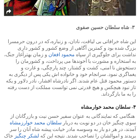
۳- شاه سلطان حسین صفوی
این شاه خرافاتی بی لیاقت، نادان، و زنباره،که در درون حرمسرا
بزرگ شده بود و کمترین آگاهی از وضع کشور و کشور داری
نداشت برای جلوگیری از سپاه
محمود افغان
و زمان بهترآغاز جنگ،
به استخاره و مشورت با آخوندها می پرداخت، و کشورمان را
دستخوش نا امنی، کشت و کشتار، چند پارچگی، و غارت و
یغماگری نمود. سرانجام خود و خانواده اش یکی پس از دیگری به
دستور محمود قتل عام شدند. اگر نادرشاه افشار، نادر دلاور و یکه
تاز نبود هیچکس و هیچ قدرتی نمی توانست مملکت از دست رفته
را به ما بازگرداند.
۴- سلطان محمد خوارمشاه
هنگامی که نمایندگانی به عنوان سفیر حسن نیت و بازرگانان از
سوی چنگیز خان در دو نوبت به دربار
سلطان محمد خوارزمشاه
آمدند، در هر دو بار به وسوسه مادر خیانت پیشه شاه آنان را سر
بریدند و اموالشان را تصاحب شدند. نتیجه این که
لشکر چنگیز
خاک