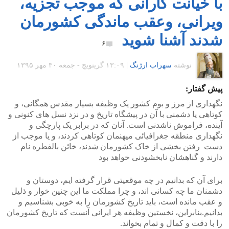
با خیانت کارانی که موجب تجزیه،
ویرانی، وعقب ماندگی کشورمان
شدند آشنا شوید
۶
نوشته
سهراب ارژنگ
|
۱۳:۰۹ گرينويچ - جمعه ۳۰ مهر ۱۳۹۵
پیش گفتار:
نگهداری از مرز و بوم کشور یک وظیفه بسیار مقدس همگانی، و
کوتاهی یا دشمنی با آن در پیشگاه تاریخ و در نزد نسل های کنونی و
آینده، فراموش ناشدنی است. آنان که در برابر یک پارچگی و
نگهداری منطقه جغرافیائی میهنمان کوتاهی کردند، و یا موجب از
دست رفتن بخشی از خاک کشورمان شدند، خائن بالفطره نام
دارند و گناهشان نابخشودنی خواهد بود
برای آن که بدانیم در چه موقعیتی قرار گرفته ایم، دوستان و
دشمنان ما چه کسانی اند، و چرا مملکت ما این چنین خوار و ذلیل
و عقب مانده است، باید تاریخ کشورمان را به خوبی بشناسیم و
بدانیم.بنابراین، نخستین وظیفه هر ایرانی آنست که تاریخ کشورمان
را با دقت و کمال و تمام بخواند.