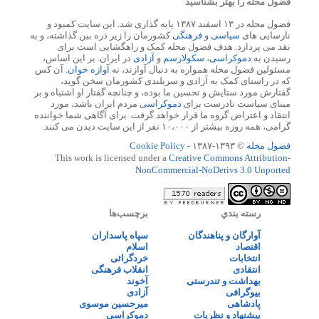
فضول محله را بهتر بشناسید
فضول محله در ۱۳ اسفند ۱۳۸۷ پایه گذاری شد. این سایت کمبود و
نارسایی های
سیاسی
و
فرهنگی
کشورمان را زیر ذره بین گذاشته، و به
نقد می پردازد. هدف فضول محله کمک و راهگشایی است برای
رسیدن به
دموکراسی
،
سکولارسم
و
آزادی
در ایران. بر این اساس،
مسئولین فضول محله همواره به دنبال آوازند، نه
آوازه خوان
. آن کس
که در راستای کمک به آزادی و سربلندی کشورمان سخن گوید،
گفتارش مورد ستایش و تحسین ما بوده، و چنانچه گفتار او اشتباه و بر
مبنای سیاست نادرست برای
دموکراسی
مردم ایران باشد، مورد
انتقاد و اعتراض گروه ما قرار خواهد گرفت. برای آگاهی شما خواننده
گرامی، همه روزه بیشتر از ۱۰،۰۰۰ نفر از این سایت دیدن می کنند.
فضول محله
© ۱۳۹۳-۱۳۸۷ -
Cookie Policy
This work is licensed under a
Creative Commons Attribution-
NonCommercial-NoDerivs 3.0 Unported
رسته بندي
برچسب‌ها
آوارگان و پناهندگان
سپاه پاسداران
اقتصاد
اسلام
انتخابات
خردگرائی
انتقادی
انقلاب فرهنگی
بهداشت و تندرستی
آخوند
بیوگرافی
آزادی
پادشاهی
میرحسین موسوی
پیشنهاد و نظریات
دموکراسی