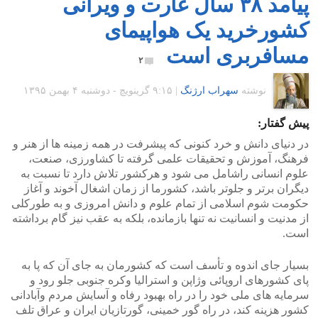
پیامد ۳۸ سال غارت و ویرانی
کشورخرید یک هواپیمای
مسافربری است
۲
نوشته
سهراب ارژنگ
|
۹:۱۵ گرينويچ - دوشنبه ۴ بهمن ۱۳۹۵
پیش گفتار:
در دنیای دانش و خرد کنونی که پیشرفت در همه زمینه ها از هنر و
فرهنگ، آموزش و تحقیقات علمی گرفته تا کشاورزی، صنعت،
علوم انسانی راشامل می شود و هرکشور تلاش دارد تا نسبت به
دیگران برتر و جلوتر باشد، کشورما از زمان اشغال آخوند و آغاز
حکومت شوم اسلامی از تمام علوم و دانش امروزی و به طورکلی
از مدنیت و انسانیت نه تنها بازمانده، بلکه به عقب نیز گام برداشته
است.
بسیار جای اندوه و تأسف است که کشورمان به جای آن که پا به
پای کشورهای اروپائی وژاپن و استرالیا وکره جنوبی جلو رود و
سرمایه های ملی خود را در راه بهبود رفاه و آسایش مردم وآبادانی
کشور هزینه کند، در راه گور خمینی، گورتازیان ایران و عراق تلف