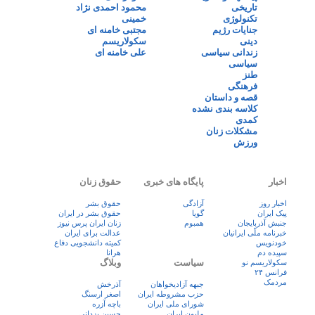
تاریخی
محمود احمدی نژاد
تکنولوژی
خمینی
جنایات رژیم
مجتبی خامنه ای
دینی
سکولاریسم
زندانی سیاسی
علی خامنه ای
سیاسی
طنز
فرهنگی
قصه و داستان
کلاسه بندی نشده
کمدی
مشکلات زنان
ورزش
اخبار
پایگاه های خبری
حقوق زنان
اخبار روز
آزادگی
حقوق بشر
پيک ايران
گویا
حقوق بشر در ایران
جنبش آذربایجان
همبوم
زنان ايران پرس نيوز
خبرنامه ملّی ایرانیان
عدالت برای ایران
خودنویس
کمیته دانشجویی دفاع
سپیده دم
هرانا
سیاست
وبلاگ
سکولاریسم نو
فرانس ۲۴
مردمک
جبهه آزادیخواهان
آذرخش
حزب مشروطه ایران
اصغر ارسنگ
شورای ملی ایران
باچه آزره
ملیون ایران
حسین یزدانی