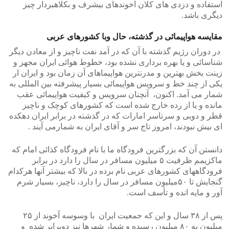
استفاده و دزدی های کلان آخوندهای بیشرف و بکلاهبردار چیز
دیگری باشد.
مقایسه هواپیمائی در گذشته، حال وبا کشورهای عربی
در دوران رژیم گذشته با آن که در آمد نفت ناچیز و از معادن دیگر
شناسائی و یا بهره برداری نشده بود، خطوط هوائی ایران مجهز و
زینت بخش بهترین و مدرنترین هواپیماهای آن زمان بود و ایران ار
یکی از چند خط و سرویس هواپیمائی بسیار پیشرفته بین المللی به
شمار می آمد. اکنون، آنچنان سرویس و کیفیت هواپیمائی عقب
مانده و یا از رده خارج شده است که کشورهای کوچک و ناچیز
قطر و دوبی و سرتاسر امارات که در گذشته در برابر ایران دهکده
ای بیش نبودند، امروز تاج سر و آقای ایران به شمارمی آیند .
دانستن آن که بزرگترین فرودگاه ما با نام فرودگاه کذائی امام که
ماکزیمم ظرفیت ۵ میلیون مسافر در سال را دارد در برابر
فرودگاههای کشورهای عربی نام برده در بالا که بیشتر آنها هرکدام
گنجایش تا ۵۰میلیون مسافر در سال را دارد، ناچیز، بسیار شرم
آور و مایه انده و تأسف است.
پس از ۳۸ سال و این که جمعیت ایران با وسوسه آخوند از ۲۵
میلیون به ۸۰ میلیون رسیده و شمار شهرها نیز دوبرابر شده و