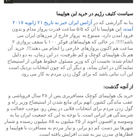
سیاست کثیف رژَیم در خرید این هواپیما
بنا به گزارشی که در
آژانس ایران خبر به تاریخ ۲۱ ژانویه ۲۰۱۷
آمده،
این هواپیما با آن که ۵/۵ ساعت قدرت پرواز مدام و بدون
فرود آمدن دارد، ممنوع به پرواز خارج از مرزهای ایران می
باشد!!!!!. در حالی که هواپیماهای فوکر ۱۰۰ با سقف پروازی ۲
ساعت هم اکنون پروازهای خارجی را انجام می دهند!!!. خرید آن
هم یک هواپیمای کوچک و کم ظرفیت، در این زمان، به دو دلیل
انجام شده: نخست آن که وزیر مسئول خطوط هوائی از استیضاح
نمایندگان در امان بماند، و دیگر آن که چون انتخابات نزدیک است
این آب نباتی باشد که برای گول زدن مردم به کار می رود.
از آنچه گذشت:
خرید یک هواپیمای کوچک مسافربری پس از ۳۸ سال فروپاشی و
عقب ماندگی کشور، آنهم برای مانع شدن از استیضاح وزیر راه و
گول زدن مردم برای انتخابات قلابی در پیش رو، موجب خجالت و
شرمندگی هر ایرانی است. با توجه به این که جمعیت ایران بنا به
وسوسه و افسون آخوند از ۲۵ میلیون به ۸۵ میلیون رسیده و شمار
شهرها نیز دست کم دو برابر، و نیاز مردم به مسافرت با هواپیما و
قطارهای مدرن نیز به شدت افزایش یافته است.