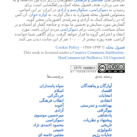
نقد می پردازد. هدف فضول محله کمک و راهگشایی است برای
رسیدن به
دموکراسی
،
سکولارسم
و
آزادی
در ایران. بر این اساس،
مسئولین فضول محله همواره به دنبال آوازند، نه
آوازه خوان
. آن کس
که در راستای کمک به آزادی و سربلندی کشورمان سخن گوید،
گفتارش مورد ستایش و تحسین ما بوده، و چنانچه گفتار او اشتباه و بر
مبنای سیاست نادرست برای
دموکراسی
مردم ایران باشد، مورد
انتقاد و اعتراض گروه ما قرار خواهد گرفت. برای آگاهی شما خواننده
گرامی، همه روزه بیشتر از ۱۰،۰۰۰ نفر از این سایت دیدن می کنند.
فضول محله
© ۱۳۹۳-۱۳۸۷ -
Cookie Policy
This work is licensed under a
Creative Commons Attribution-
NonCommercial-NoDerivs 3.0 Unported
رسته بندي
برچسب‌ها
آوارگان و پناهندگان
سپاه پاسداران
اقتصاد
اسلام
انتخابات
خردگرائی
انتقادی
انقلاب فرهنگی
بهداشت و تندرستی
آخوند
بیوگرافی
آزادی
پادشاهی
میرحسین موسوی
پیشنهاد و نظریات
دموکراسی
تاریخی
محمود احمدی نژاد
تکنولوژی
خمینی
جنایات رژیم
مجتبی خامنه ای