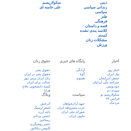
دینی
سکولاریسم
زندانی سیاسی
علی خامنه ای
سیاسی
طنز
فرهنگی
قصه و داستان
کلاسه بندی نشده
کمدی
مشکلات زنان
ورزش
اخبار
پایگاه های خبری
حقوق زنان
اخبار روز
آزادگی
حقوق بشر
پيک ايران
گویا
حقوق بشر در ایران
جنبش آذربایجان
همبوم
زنان ايران پرس نيوز
خبرنامه ملّی ایرانیان
عدالت برای ایران
خودنویس
کمیته دانشجویی دفاع
سپیده دم
هرانا
سیاست
وبلاگ
سکولاریسم نو
فرانس ۲۴
مردمک
جبهه آزادیخواهان
آذرخش
حزب مشروطه ایران
اصغر ارسنگ
شورای ملی ایران
باچه آزره
ملیون ایران
حسین یزدانی
رستاخیز
عضر روشنگری
کابوس دیکتاتور