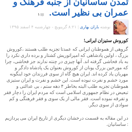
تمدن ساسانیان از جنبه فرهنگ و
عمران بی نظیر است.
۱
نوشته
باران بهاری
|
۸:۲۱ گرينويچ - چهارشنبه ۴ اسفند ۱۳۹۵
کوروش ستیزان ایرانی!
گروهی از هموطنان ایرانی که عمدتا تجزیه طلب هستند ،کوروش
بزرگ ، اولین پادشاهی که امپراتوریش کشتار و برده داری نکرد را
به باد فحاشی گرفته اند. آنها چیزی در چنته ندارند جز فحاشی، چرا
که مورخین بزرگ یونان از کوروش بعنوان یک پادشاه دادگر و
مهربان یاد کرده اند. ایران هیچ گاه از سوی فرزندان خود اینگونه
مورد خشم و نفرت نبوده است. این خشم و نفرت و ایران ستیزی
هموطنان تجزیه طلب البته بخاطر ۴ دهه ستم ، بی عدالتی و
تبعیض در نظام جمهوری اسلامی است که مردم ایران را دچار فقر
و تفرقه نموده است. فقر مالی از یک سوی و فقر فرهنگی و کم
سوادی از سوی دیگر.
در این مقاله به قسمت درخشان دیگری از تاریخ ایران می پردازیم
: ساسانیان.