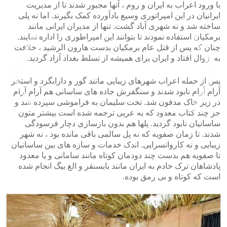
با ورود اعراب به ایران و روم ، آنها مجبور شدند تا از مدیریت
ایرانیان در این امپراتوری وسیع بادآورده کمک بگیرند. اما نه پلی
ساخته شد و نه شهری آباد گشت. تنها از مدیران ایرانی مانند
برمکیان استفاده نمودند تا بتوانند این امپراطوری را اداره نمایند.
چنان که پس از قتل عام برمکیان بدست هارون الرشید ، خلافت
به زوال افتاد و ایران برای همیشه از تسلط بغداد آزاد گردید.
پس از حمله اعراب شهرهای زیبایی مانند گور و دارابگرد و استخر
آرام آرام نابود شدند و سنگفرش جاده های ساسانی هم آرام آرام
در زیر خاک مدفون شد. تخت سلیمان به فراموشی سپرده شد و
جز چند کتاب معدود که به عربی ترجمه شده است بیشتر متون
ساسانیان نابود گردید. پلها هم بدون بازسازی دچار فرسودگی
شدند. تا زمان صفویه که نه پل سالمی باقی مانده بود ، نه شهر
>
<
زیبایی و نه کاروانسرایی. اندک خدمات و سازه های بین ساسانیان
تا صفویه هم بدست چند دودمان کوتاه مانند سامانی و یا معدود
پادشاهان ترک خادم به ایران مانند بایسنقر و الغ بیگ انجام شده
است که کوتاه و بی رمق بوده.