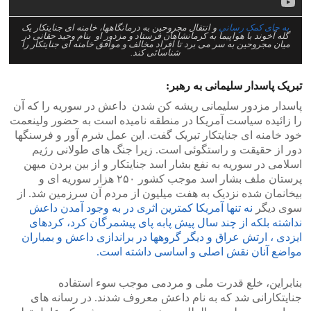
به جای کمک رسانی
و انتقال مجروحین به درمانگاهها، خامنه ای جنایتکار یک
گله آخوند با هواپیما به کرمانشاهان فرستاد و مزدور او بنام وحید حقانی در
میان مجروحین به سر می برد تا افراد مخالف و موافق خامنه ای جنایتکار را
شناسائی کند.
تبریک پاسدار سلیمانی به رهبر:
پاسدار مزدور سلیمانی ریشه کن شدن داعش در سوریه را که آن
را زائیده سیاست آمریکا در منطقه نامیده است به حضور ولینعمت
خود خامنه ای جنایتکار تبریک گفت. این عمل شرم آور و فرسنگها
دور از حقیقت و راستگوئی است. زیرا جنگ های طولانی رژیم
اسلامی در سوریه به نفع بشار اسد جنایتکار و از بین بردن میهن
پرستان ملف بشار اسد موجب کشور ۲۵۰ هزار سوریه ای و
بیخانمان شده نزدیک به هفت میلیون از مردم آن سرزمین شد. از
سوی دیگر
نه تنها آمریکا کمترین اثری در به وجود آمدن داعش
نداشته بلکه از چند سال پیش پابه پای پیشمرگان کرد، کردهای
ایزدی ، ارتش عراق و دیگر گروهها در براندازی داعش و بمباران
مواضع آنان نقش اصلی و اساسی داشته است.
بنابراین، خلع قدرت ملی و مردمی موجب سوء استفاده
جنایتکارانی شد که به نام داعش معروف شدند. در رسانه های