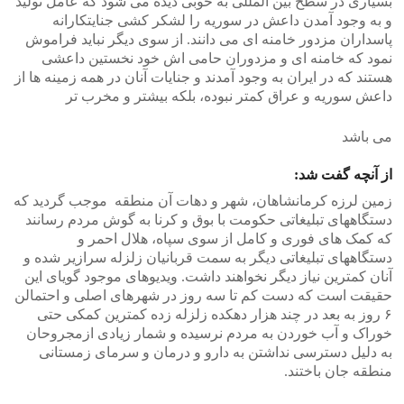
بسیاری در سطح بین المللی به خوبی دیده می شود که عامل تولید
و به وجود آمدن داعش در سوریه را لشکر کشی جنایتکارانه
پاسداران مزدور خامنه ای می دانند. از سوی دیگر نباید فراموش
نمود که خامنه ای و مزدوران حامی اش خود نخستین داعشی
هستند که در ایران به وجود آمدند و جنایات آنان در همه زمینه ها از
داعش سوریه و عراق کمتر نبوده، بلکه بیشتر و مخرب تر
می باشد
از آنچه گفت شد:
زمین لرزه کرمانشاهان، شهر و دهات آن منطقه موجب گردید که
دستگاههای تبلیغاتی حکومت با بوق و کرنا به گوش مردم رسانند
که کمک های فوری و کامل از سوی سپاه، هلال احمر و
دستگاههای تبلیغاتی دیگر به سمت قربانیان زلزله سرازیر شده و
آنان کمترین نیاز دیگر نخواهند داشت. ویدیوهای موجود گویای این
حقیقت است که دست کم تا سه روز در شهرهای اصلی و احتمالن
۶ روز به بعد در چند هزار دهکده زلزله زده کمترین کمکی حتی
خوراک و آب خوردن به مردم نرسیده و شمار زیادی ازمجروحان
به دلیل دسترسی نداشتن به دارو و درمان و سرمای زمستانی
منطقه جان باختند.