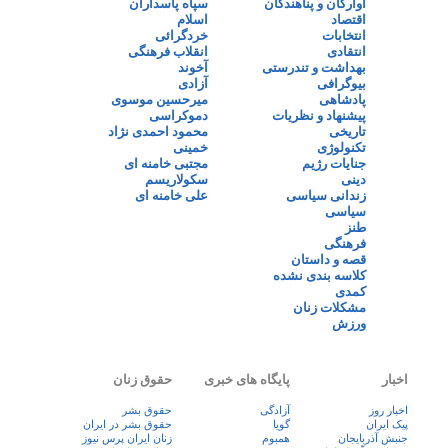
آوارگان و پناهندگان
سپاه پاسداران
اقتصاد
اسلام
انتخابات
خردگرائی
انتقادی
انقلاب فرهنگی
بهداشت و تندرستی
آخوند
بیوگرافی
آزادی
پادشاهی
میرحسین موسوی
پیشنهاد و نظریات
دموکراسی
تاریخی
محمود احمدی نژاد
تکنولوژی
خمینی
جنایات رژیم
مجتبی خامنه ای
دینی
سکولاریسم
زندانی سیاسی
علی خامنه ای
سیاسی
طنز
فرهنگی
قصه و داستان
کلاسه بندی نشده
کمدی
مشکلات زنان
ورزش
اخبار
پایگاه های خبری
حقوق زنان
اخبار روز
آزادگی
حقوق بشر
پيک ايران
گویا
حقوق بشر در ایران
جنبش آذربایجان
همبوم
زنان ايران پرس نيوز