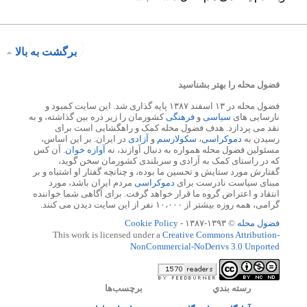
برگشت به بالا
فضول محله را بهتر بشناسید
فضول محله در ۱۳ اسفند ۱۳۸۷ پایه گذاری شد. این سایت کمبود و
نارسایی های
سیاسی
و
فرهنگی
کشورمان را زیر ذره بین گذاشته، و به
نقد می پردازد. هدف فضول محله کمک و راهگشایی است برای
رسیدن به
دموکراسی
،
سکولارسم
و
آزادی
در ایران. بر این اساس،
مسئولین فضول محله همواره به دنبال آوازند، نه
آوازه خوان
. آن کس
که در راستای کمک به آزادی و سربلندی کشورمان سخن گوید،
گفتارش مورد ستایش و تحسین ما بوده، و چنانچه گفتار او اشتباه و بر
مبنای سیاست نادرست برای
دموکراسی
مردم ایران باشد، مورد
انتقاد و اعتراض گروه ما قرار خواهد گرفت. برای آگاهی شما خواننده
گرامی، همه روزه بیشتر از ۱۰،۰۰۰ نفر از این سایت دیدن می کنند.
فضول محله
© ۱۳۹۳-۱۳۸۷ -
Cookie Policy
This work is licensed under a
Creative Commons Attribution-
NonCommercial-NoDerivs 3.0 Unported
رسته بندي
برچسب‌ها