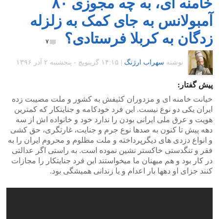
خامنه ای، به چه مجوزی ۸۰
آمبولانس به جای کمک به زلزله
زدگان به کربلا فرستادی؟
۷
نوشته
سهراب ارژنگ
|
۱۴:۱۵ گرينويچ - پنجشنبه ۲ آذر ۱۳۹۶
پیش گفتار:
خیانت خامنه ای و مزدوران کثیفش به کشور و ملت مصیبت زده
ایران یکی دو نوع نیست. این فرد خودکامه و جنایتکار که کمترین
هویت و عرق ملی ایرانی بودن را ندارد خود و خانواده اش از سه
دهه پیش تا کنون به صدها نوع جرم و جنایت، غارتگری، حق کشی
و انواع دزدی های دیگرپرداخته و ملت مظلوم و محروم ایران را به
فقر و تنگدستی خاکستر نشین نموده است. به راستی اگر عدالتی
در کار بود و هم میهنان ما میخواستند این فرد جنایتکار را مجازات
کنند جزای او دهها بار اعدام و یا زندانی همیشگی بود.