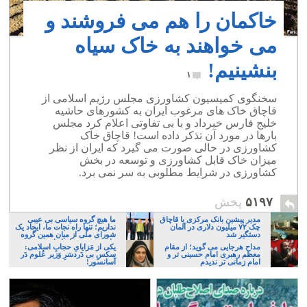
خاکمان را هم می فروشند و
می خواهند به خاک سیاه
بنشینیم!
۱
سخنگوی کمیسیون کشاورزی مجلس رژیم اسلامی از
قاچاق خاک های مرغوب ایران به کشورهای حاشیه
خلیج فارس خبرداد و با بی تفاوتی اعلام کرد مجلس
بارها در مورد آن تذکر داده است! قاچاق خاک
کشاورزی در حالی صورت می گیرد که ایران از نظر
میزان خاک قابل کشاورزی و توسعه در بخش
کشاورزی در شرایط مطلوبی به سر نمی برد.
۵۱۹۷
پخش
مدیر پیشین بانک مرکزی با قاچاق
ما هیچ گروه سیاسی بی عیبی
چک ۷۲ میلیون دلاری در آلمان
نداریم؛ تنها راه نجات ما، ایجاد یک
دستگیر شد
شورای ملی از میان همین گروه
های پر عیب و ایراد است
مداح هرجایی می گوید؛ از مقام
یکی از مَزایایِ حجابِ اسلامی:
معظم رهبری امام حسینی تر و
سکسِ بی دَردسَرِ وَزیر عُلوم دَر
امام زمانی تر ندیدم
آسانسور!