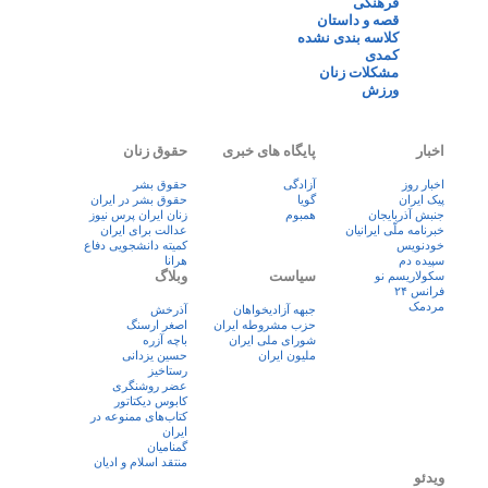
فرهنگی
قصه و داستان
کلاسه بندی نشده
کمدی
مشکلات زنان
ورزش
اخبار
پایگاه های خبری
حقوق زنان
اخبار روز
آزادگی
حقوق بشر
پيک ايران
گویا
حقوق بشر در ایران
جنبش آذربایجان
همبوم
زنان ايران پرس نيوز
خبرنامه ملّی ایرانیان
عدالت برای ایران
خودنویس
کمیته دانشجویی دفاع
سپیده دم
هرانا
سیاست
وبلاگ
سکولاریسم نو
فرانس ۲۴
مردمک
جبهه آزادیخواهان
آذرخش
حزب مشروطه ایران
اصغر ارسنگ
شورای ملی ایران
باچه آزره
ملیون ایران
حسین یزدانی
رستاخیز
عضر روشنگری
کابوس دیکتاتور
کتاب‌های ممنوعه در
ایران
گمنامیان
منتقد اسلام و ادیان
ویدئو