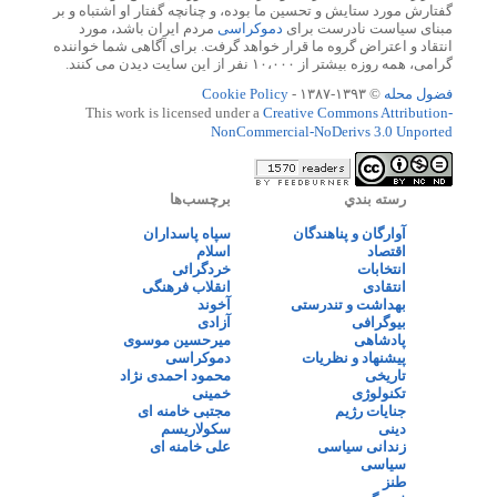
گفتارش مورد ستایش و تحسین ما بوده، و چنانچه گفتار او اشتباه و بر
مبنای سیاست نادرست برای
دموکراسی
مردم ایران باشد، مورد
انتقاد و اعتراض گروه ما قرار خواهد گرفت. برای آگاهی شما خواننده
گرامی، همه روزه بیشتر از ۱۰،۰۰۰ نفر از این سایت دیدن می کنند.
فضول محله
© ۱۳۹۳-۱۳۸۷ -
Cookie Policy
This work is licensed under a
Creative Commons Attribution-
NonCommercial-NoDerivs 3.0 Unported
رسته بندي
برچسب‌ها
آوارگان و پناهندگان
سپاه پاسداران
اقتصاد
اسلام
انتخابات
خردگرائی
انتقادی
انقلاب فرهنگی
بهداشت و تندرستی
آخوند
بیوگرافی
آزادی
پادشاهی
میرحسین موسوی
پیشنهاد و نظریات
دموکراسی
تاریخی
محمود احمدی نژاد
تکنولوژی
خمینی
جنایات رژیم
مجتبی خامنه ای
دینی
سکولاریسم
زندانی سیاسی
علی خامنه ای
سیاسی
طنز