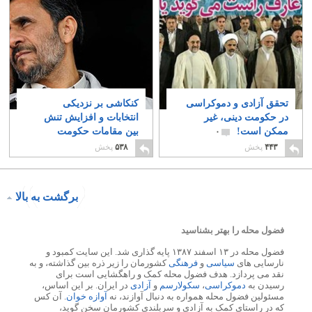
تحقق آزادی و دموکراسی
کنکاشی بر نزدیکی
در حکومت دینی، غیر
انتخابات و افزایش تنش
ممکن است!
بین مقامات حکومت
۰
اسلامی!
۱
۴۴۳
پخش
۵۳۸
پخش
برگشت به بالا
فضول محله را بهتر بشناسید
فضول محله در ۱۳ اسفند ۱۳۸۷ پایه گذاری شد. این سایت کمبود و
نارسایی های
سیاسی
و
فرهنگی
کشورمان را زیر ذره بین گذاشته، و به
نقد می پردازد. هدف فضول محله کمک و راهگشایی است برای
رسیدن به
دموکراسی
،
سکولارسم
و
آزادی
در ایران. بر این اساس،
مسئولین فضول محله همواره به دنبال آوازند، نه
آوازه خوان
. آن کس
که در راستای کمک به آزادی و سربلندی کشورمان سخن گوید،