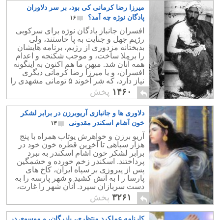
میرزا رضا کرمانی کی بود، بر سر دلاوران
پادگان نوژه چه آمد؟
۱۶
افسران جانباز پادگان نوژه برای سرکوبی
رژیم جهل و جنایت به پا خاستند، ولی
بدبختانه مزدوری از رژیم، برنامه هایشان
را برملا ساخت، و موجب شکنجه و اعدام
همه آنان شد. میهن ما هم اکنون به اینگونه
افسران، و یا میرزا رضا کرمانی دیگری
نیاز دارد، که شر آخوند ۵ تومانی مشهدی را
کم کرده، او را به جهنم فرستند.
۱۴۶۰
پخش
دلاوری ها و جانبازی آریوبرزن در برابر لشکر
خون آشام اسکندر مقدونی
۱۳
آریو برزن و خواهرش یوتاب همراه با پنج
هزار سپاهی تا آخرین قطره خون خود در
برابر لشکر خون آشام اسکندر به نبرد
پرداختند. اسکندر زخم خورده و خشمگین
پس از پیروزی بر سپاه ایران، کاخ های
پارسا ر ا به آتش کشید و شهر پارسه را به
دست سربازان سپرد. آنان شهر را غارت،
عده ای را کشتند، و به زنان تجاوز کردند.
۳۲۶۱
پخش
کارنامه عملکرد منتظری، بازرگان، و موسوی در