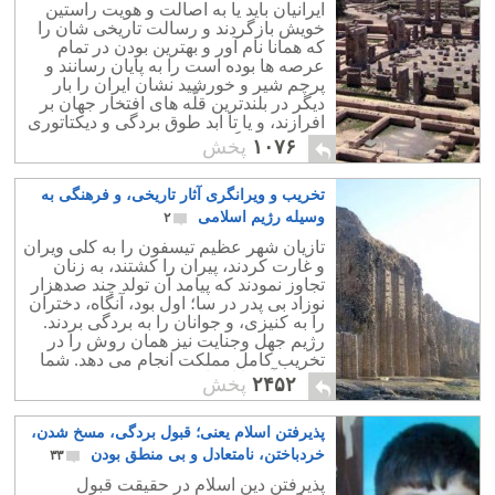
ایرانیان باید یا به اصالت و هویت راستین
خویش بازگردند و رسالت تاریخی شان را
که همانا نام آور و بهترین بودن در تمام
عرصه ها بوده است را به پایان رسانند و
پرچم شیر و خورشید نشان ایران را بار
دیگر در بلندترین قلّه های افتخار جهان بر
افرازند، و یا تا ابد طوق بردگی و دیکتاتوری
مذهبی را برگردن خود نهند.
۱۰۷۶
پخش
تخریب و ویرانگری آثار تاریخی، و فرهنگی به
وسیله رژیم اسلامی
۲
تازیان شهر عظیم تیسفون را به کلی ویران
و غارت کردند، پیران را کشتند، به زنان
تجاوز نمودند که پیامد آن تولد چند صدهزار
نوزاد بی پدر در سا؛ اول بود، آنگاه، دختران
را به کنیزی، و جوانان را به بردگی بردند.
رژیم جهل وجنایت نیز همان روش را در
تخریب کامل مملکت انجام می دهد. شما
لیست آن را اینجا می بینید.
۲۴۵۲
پخش
پذیرفتن اسلام یعنی؛ قبول بردگی، مسخ شدن،
خردباختن، نامتعادل و بی منطق بودن
۳۳
پذیرفتن دین اسلام در حقیقت قبول