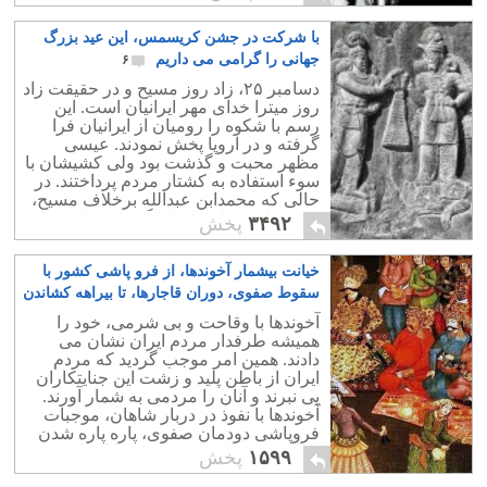
با شرکت در جشن کریسمس، این عید بزرگ
جهانی را گرامی می داریم
۶
دسامبر ۲۵، زاد روز مسیح و در حقیقت زاد
روز میترا خدای مهر ایرانیان است. این
رسم با شکوه را رومیان از ایرانیان فرا
گرفته و در اروپا پخش نمودند. عیسی
مظهر محبت و گذشت بود ولی کشیشان با
سوء استفاده به کشتار مردم پرداختند. در
حالی که محمدابن عبدالله برخلاف مسیح،
خود مظهر جنایت و غارتگری و تجاوزبود.
۳۴۹۲
پخش
خیانت بیشمار آخوندها، از فرو پاشی کشور با
سقوط صفوی، دوران قاجارها، تا بیراهه کشاندن
انقلاب ۵۷
۱۶
آخوندها با وقاحت و بی شرمی، خود را
همیشه طرفدار مردم ایران نشان می
دادند. همین امر موجب گردید که مردم
ایران از باطن پلید و زشت این جنایتکاران
پی نبرند و آنان را مردمی به شمار آورند.
آخوندها با نفوذ در دربار شاهان، موجبات
فروپاشی دودمان صفوی، پاره پاره شدن
ایران در دوران قاجاریه، و جنایات اخیر
۱۵۹۹
پخش
شدند.