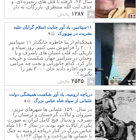
سال ۶۷، گرفته تا قتل های زنجیره ای، و
حذف آیت الله منتظری، بازرگان، به دار
آویختن روزانه مردم بیگناه، در زندان ها و
۱۲۸۷
پخش
شهرها.
۱۱سپتامبر، یاد آور جنایت اسلام گرایان علیه
بشریت در نیویورک
۹
هیچکدام از ما خاطره جانگداز ۱۱ سپتامبر
۲۰۰۱ را فراموش نمی کنیم. روز سیاه و
تاریکی که قلب انسان های باشرف و با
وجدان در سراسر جهان شکست و جریحه
دار کرد. کدام جانورانی و تحت چه مرامی
به خود اجازه دادند جان ۳۰۰۰ نفر را
بگیرند؟.
۲۵۴۵
پخش
دریاچه ارومیه، یاد آور شکست همیشگی دولت
عثمانی از سپاه شاه عباس بزرگ
۸
در سال ۱۵۹۰ عثمانی ها شهرهای تبریز،
شیروان و ایالات گرجستان و لرستان را
تصرف، و بدنبال فتح کامل ایران به صورت
یکی از ایالات خود بودند. در سال ۱۶۰۳ شاه
عباس بزرگ در کنار دریاچه ارومیه به جنگ
با عثمانی ها پرداخت و تا سال ۱۶۲۳ با