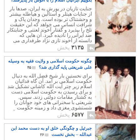
بگوییم ایرانیان اسلام را با آغوش باز پذیرفتند؟
۵۴
جنایت تازیان در یورش به ایران، صدها بار
از جنایات هیتلر و استالین و هیاطله بیشتر
و وحشتناک تر بوده است. وجدان پاک و
شرافت انسانی می خواهد که این حقیقت
تلخ را بپذیرد و گفتار آخوند لعنتی و جنایتکار
ضد ایرانی را نادیده گیرد. آن هایی که
دانسته از آخوند تازی نژاد طرفداری می
کنند، از شرافت انسانی بدورند.
۳۱۳۵
پخش
چگونه حکومت اسلامی و ولایت فقیه به وسیله
علی شریعتی پایه گذاری شد؟
۴۵
برای نخستین بار شیخ فضل الله به دنبال
حکومت اسلامی بر آمد. آن گاه فدائیان
اسلام زیر چتر آیت الله کاشانی تشکیل شد
و برای رسیدن به حکومت اسلامی دست
به کشتار مقامات دولتی زدند. سپس.
شریعتی با سخنرانی های خود جوانان را
شستشوی مغزی داد و زمینه حکومت
اسلامی را آماده نمود سر انجام خمینی آنرا
۶۵۷۷
پخش
پیاده کرد.
جبرئیل و چگونگی خلق او به دست محمد ابن
عبدالله – بخش نخست
۲۶