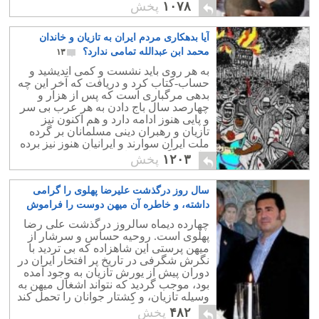
رسیدن به سطح بالاتر را نخواهد داشت.
۱۰۷۸
پخش
آیا بدهکاری مردم ایران به تازیان و خاندان
محمد ابن عبدالله تمامی ندارد؟
۱۳
به هر روی باید نشست و کمی اندیشید و
حساب-کتاب کرد و دریافت که آخر این چه
بدهی مرگباری است که پس از هزار و
چهارصد سال باج دادن به هر عرب بی سر
و پایی هنوز ادامه دارد و هم اکنون نیز
تازیان و رهبران دینی مسلمانان بر گرده
ملت ایران سوارند و ایرانیان هنوز نیز برده
حلقه به گوش تازیان می باشند. زهی
۱۲۰۳
پخش
خجالت..
سال روز درگذشت علیرضا پهلوی را گرامی
داشته، و خاطره آن میهن دوست را فراموش
نخواهیم نمود
۱۴
چهارده دیماه سالروز درگذشت علی رضا
پهلوی است. روحیه حساس و سرشار از
میهن پرستی این شاهزاده که بی تردید با
نگرش شگرفی در تاریخ پر افتخار ایران در
دوران پیش از یورش تازیان به وجود آمده
بود، موجب گردید که نتواند اشغال میهن به
وسیله تازیان، و کشتار جوانان را تحمل کند
و در نتیجه به زندگی خود پایان بخشید.
۴۸۲
پخش