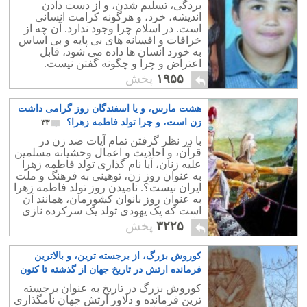
بردگی، تسلیم شدن، و از دست دادن
اندیشه، خرد، و هرگونه کرامت انسانی
است. در اسلام چرا وجود ندارد. آن چه از
خرافات و افسانه های بی پایه و بی اساس
به خورد انسان ها داده می شود، قابل
اعتراض و چرا و چگونه گفتن نیست.
۱۹۵۵
پخش
هشت مارس، و یا اسفندگان روز گرامی داشت
زن است، و چرا تولد فاطمه زهرا؟
۳۳
با در نظر گرفتن تمام آیات ضد زن در
قرآن، و احادیث و اعمال وحشیانه مسلمین
علیه زنان، آیا نام گذاری تولد فاطمه زهرا
به عنوان روز زن، توهینی به فرهنگ و ملت
ایران نیست؟. نامیدن روز تولد فاطمه زهرا
به عنوان روز بانوان کشورمان، همانند آن
است که یک یهودی تولد یک سرکرده نازی
را روز زنان بداند.
۳۲۲۵
پخش
کوروش بزرگ، از برجسته ترین، و بالاترین
فرمانده ارتش در تاریخ جهان از گذشته تا کنون
۹۰
کوروش بزرگ در تاریخ به عنوان برجسته
ترین فرمانده و دلاور ارتش جهان نامگذاری