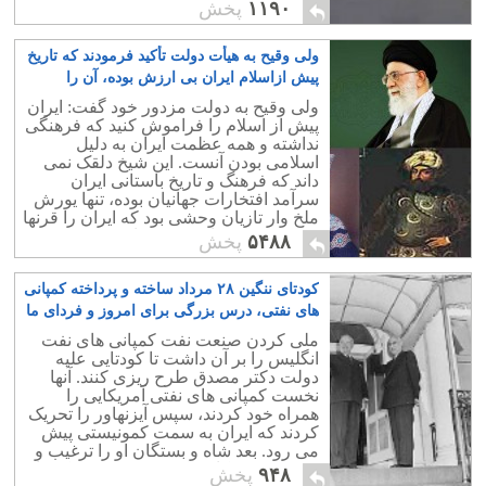
سرنوشت خانه و کاشانه اش سوار و
۱۱۹۰
پخش
مسلط نمی کرد.
ولی وقیح به هیأت دولت تأکید فرمودند که تاریخ
پیش ازاسلام ایران بی ارزش بوده، آن را
فراموش کنند
۲۶
ولی وقیح به دولت مزدور خود گفت: ایران
پیش از اسلام را فراموش کنید که فرهنگی
نداشته و همه عظمت ایران به دلیل
اسلامی بودن آنست. این شیخ دلقک نمی
داند که فرهنگ و تاریخ باستانی ایران
سرآمد افتخارات جهانیان بوده، تنها یورش
ملخ وار تازیان وحشی بود که ایران را قرنها
به عقب برد، و از تمدن جهانی به دور
۵۴۸۸
پخش
داشت.
کودتای ننگین ۲۸ مرداد ساخته و پرداخته کمپانی
های نفتی، درس بزرگی برای امروز و فردای ما
۶
ملی کردن صنعت نفت کمپانی های نفت
انگلیس را بر آن داشت تا کودتایی علیه
دولت دکتر مصدق طرح ریزی کنند. آنها
نخست کمپانی های نفتی آمریکایی را
همراه خود کردند، سپس آیزنهاور را تحریک
کردند که ایران به سمت کمونیستی پیش
می رود. بعد شاه و بستگان او را ترغیب و
تشویق به همکاری کردند و دست به کودتا
۹۴۸
پخش