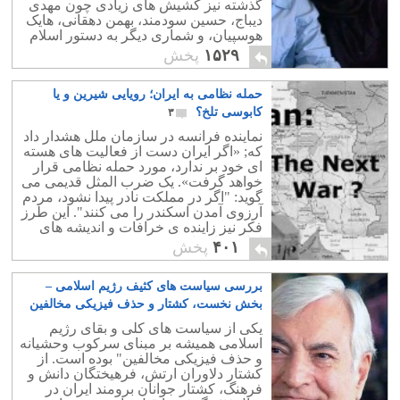
گذشته نیز کشیش های زیادی چون مهدی
دیباج، حسین سودمند، بهمن دهقانی، هایک
هوسپیان، و شماری دیگر به دستور اسلام
ناب محمدی به خاک و خون کشیده شدند.
۱۵۲۹
پخش
حمله نظامی به ایران؛ رویایی شیرین و یا
کابوسی تلخ؟
۳
نماینده فرانسه در سازمان ملل هشدار داد
که; «اگر ایران دست از فعالیت های هسته
ای خود بر ندارد، مورد حمله نظامی قرار
خواهد گرفت». یک ضرب المثل قدیمی می
گوید: "اگر در مملکت نادر پیدا نشود، مردم
آرزوی آمدن اسکندر را می کنند". این طرز
فکر نیز زاینده ی خرافات و اندیشه های
امام زمانی است.
۴۰۱
پخش
بررسی سیاست های کثیف رژیم اسلامی –
بخش نخست، کشتار و حذف فیزیکی مخالفین
۱
یکی از سیاست های کلی و بقای رژیم
اسلامی همیشه بر مبنای سرکوب وحشیانه
و حذف فیزیکی مخالفین" بوده است. از
کشتار دلاوران ارتش، فرهیختگان دانش و
فرهنگ، کشتار جوانان برومند ایران در