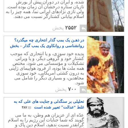
شده، و ایران در دوران پیش از یورش
تازیان ستاره درخشان آن زمان بوده است.
ولی تازی نژادهای ایرانی نما، همه چیز را به
اسلام بیابانی کشتارگر نسبت می دهند.
۲۵۵۲
پخش
در ذهـن یک بمب گذار انتحاری چه میگذرد؟
روانشناسی و روانکاوی یک بمب گذار – بخش
نخست
۱۰
پدیده خود سوزی، و یا انتحاری که موجب
کشتار خود و گروهی دیگر، و یا ویرانی
تشکیلات و مؤسساتی می شود، مختص
همه ملت ها بوده، از فرود هواپیمای ژاپنی
به درون کشتی آمریکایی، خود سوزی
مجاهدین، و بسیاری دیگر را شامل می
شود.
۷۰۰
پخش
تحلیلی بر سنگدلی و جنایت های علی که به
غلط “عدالت” تعبیر شده است
۴۸۷
عدّه ای از عزیزان هم وطن، به ما می
گویند که شما جنایات این رژیم را به اسلام
گرانقدر نسبت ندهید، اسلام دین پاک و