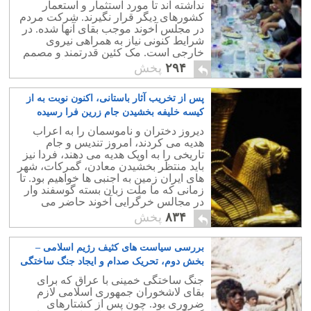
نداشته اند تا مورد استثمار و استعمار
کشورهای دیگر قرار نگیرند. شرکت مردم
در مجلس آخوند موجب بقای آنها شده. در
شرایط کنونی نیاز به همراهی نیروی
خارجی است. مک کئین قدرتمند و مصمم
می توانست سرنوشت بهتری برای ایران
۲۹۴
پخش
داشته باشد.
پس از تخریب آثار باستانی، اکنون نوبت به از
کیسه خلیفه بخشیدن جام زرین فرا رسیده
است
۴
دیروز دختران و ناموسمان را به اعراب
هدیه می کردند، امروز تندیس و جام
تاریخی را به اوپک هدیه می دهند، فردا نیز
باید منتظر بخشیدن معادن، گمرکات، شهر
های ایران زمین به اجنبی ها خواهیم بود. تا
زمانی که ما ملت زبان بسته گوسفند وار
در مجالس خرگرایی آخوند حاضر می
شویم نتیجه همین است.
۸۳۴
پخش
بررسی سیاست های کثیف رژیم اسلامی –
بخش دوم، تحریک صدام و ایجاد جنگ ساختگی
با عراق، برای بقای رژیم
۵
جنگ ساختگی خمینی با عراق که برای
بقای لاشخوران جمهوری اسلامی لازم
ضروری بود. چون پس از کشتارهای