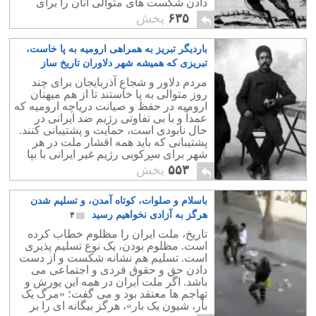
دادن شکست های متوالی آنان را برای
همیشه از خیال تصرف به ایران باز داشت.
۶۳۵
پخش
باردیگر تبریز به همراهی ارومیه به پا خاست،
تبریزی که همیشه شهر دلاوران تاریخ ساز
مملکت ما بوده است
۸
مردم دلاور و شجاع آذربایجان برای چند
روز متوالی به پا خاستند تا از هم میهنان
ارومیه در حفظ و صیانت دریاچه ارومیه که
عمداً و با بی تفاوتی رژیم ضد ایرانی در
حال نابودی است، حمایت و پشتیبانی کنند.
پشتیبانی که باید همه اقشار ملت در هر
شهر برای سرکوبی رژیم غیر ایرانی با بپا
خاستن خود آن را همراهی کنند.
۵۵۳
پخش
باسلام و صلوات، کوتاه آمدن، و تسلیم شدن
هرگز به آزادی نخواهیم رسید
۴
تاریخ، ملت ایران را مظلوم خطاب کرده
است. مظلوم بودن، یک نوع تسلیم پذیری
است. تسلیم هم نشانه شکست و از دست
دادن حق و حقوق فردی و اجتماعی می
باشد. اگر ملت ایران در همه این یورش و
تهاجم ها معتقد بود و می گفت؛ «مرگ یک
بار، شیون یک بار»، هرگز بیگانه ای را بر