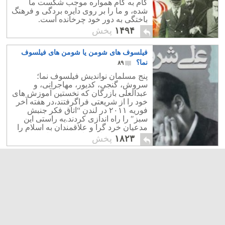
گام به گام همواره موجب شکست ما
شده، و ما را بر روی دایره بردگی و فرهنگ
باختگی به دور خود چرخانده است.
۱۴۹۴
پخش
فیلسوف های شومن یا شومن های فیلسوف
نما؟
۸۹
پنج مسلمان نواندیش فیلسوف نما؛
سروش، گنجی، کدیور، مهاجرانی، و
عبدالعلی بازرگان که نخستین آموزش های
خود را از شریعتی فراگرفتند،در هفته آخر
فوریه ۲۰۱۱ در لندن “اتاق فکر جنبش
سبز″ را راه اندازی کردند.به راستی این
مدعیان خرد گرا و علاقمندان به اسلام را
چه بخوانیم: فیلسوفان شومن یا شومن
۱۸۲۳
پخش
های فیلسوف؟
خاورمیانه به کدام سوی می رود: اسلام سیاسی
یا سکولاریسم؟
۹
مصر به کدام سوی می رود؟. اخوان
المسلمین، و در راستای سیاست ولی
وقیح؟. تحت رهبری البرادعی، و یا تحت
حمایت و اختیار ارتش؟، و یا در یک دوره
موقت به ریاست جمهوری عمر سلیمان؟.