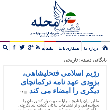
تلاش برای آزادی، دموکراسی و
THE PURSUIT OF FREEDOM,
سکولاریسم در ایران
DEMOCRACY & SECULARISM IN IRAN
درباره ما
همکاری با ما
تبلیغات
نخستین
مشترک
جستج
بایگانی دسته:
تاریخی
برگ
رژیم اسلامی فتحلیشاهی،
بزودی عهد نامه ترکمانچای
دیگری را امضاء می کند
۱۳
ما ایرانیان یا تاریخ سراپا مصیبت بار کشورمان را
نخوانده ایم، و از اشتباهات نیاکان گذشته پند نگرفته،
ویا آن که به سرنوشت کشور و فرزندان خود در آینده