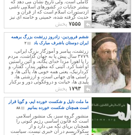
کاملی است. ولی تاریخ نشان می دهد که
بیشتر جنایات در کشورهای اسلامی ناشی
ازدستورات اسلام است که از قرآن و
حدیث گرفته شده، خمینی و خامنه ای نیز
تا کنون آن را به شدت اجراء کرده اند.
۷۵۵۵
پخش
ششم فروردین- زادروز زرتشت بزرگ برهمه
ایران دوستان باشرف مبارک باد
۲
زرتشت، پیامبر و آموزگار بزرگ ایرانی،
۳۷۷۹ سال پیش پا به جهان گذاشت، مردم
را با اهورا مزدا خدای یگانه، و آئین راستین
او آشنا کرد. آئینی که مظهر پندار، گفتار، و
کردارنیک، یعنی همه خوبی ها، پاکی ها، و
راستی های جهانی است، و اززشتی ها،
پلیدی ها، خیانت و دروغگوئی دور و برکنار
است.
۱۷۹۳
پخش
ما ملت ذلیل و شکست خورده ایم، و گویا قرار
است همچنان شکست خورده بمانیم
۸۸
منشور گروه سبز، یک منشور اسلامی
است که قانون اساسی رژیم کنونی را
همچنان برپای نگه می دارد و از
سکولاریسم در آن خبری نیست. سیاست