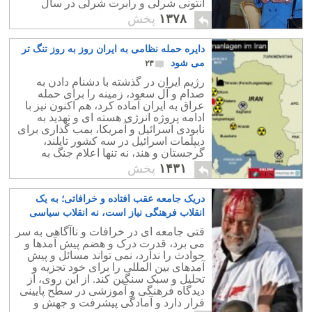
آنتونی شرلی و رابرت شرلی در سال
۱۵۹۸ میلادی جنبه همکاری نظامی به خود
۱۳۷۸
پخش
گرفت.
دایره حمله نظامی به ایران روز به روز تنگ تر
می شود
۲۳
رژیم ایران در گذشته با دشنام دادن به
صدام و آل سعود، زمینه را برای حمله
عراق به ایران آماده کرد، هم اکنون نیز با
ادامه پروژه انرژی هسته ای و تهدید به
نابودی اسرائیل و آمریکا، بمب گذاری برای
دیپلمات اسرائیل در سه کشور تایلند،
گرجستان و هند، نه تنها اعلام جنگ به
اسرائیل، بلکه به همه جهانیان است.
۱۴۳۱
پخش
دریک جامعه عقب افتاده و خرافاتی؛ به یک
انقلاب فرهنگی نیاز است، نه انقلاب سیاسی
۲۰
قتی جامعه ای در خرافات و ناآگاهی به سر
می برد، قدرت درک و هضم پیش آمدها و
حوادث را ندارد، نمی تواند مسائل و پیش
آمدهای بین المللی را برای خود تجزیه و
تحلیل و سبک سنگین کند. از این روی، از
دیدگاه فرهنگی و آموزشی در سطح پایینی
قرار دارد و آمادگی پیشرفت و جهش و