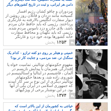
دامن هر ایرانی، و ثبت در تاریخ کشورهای دیگر
جهان
۱۱
مزدوران و چاقو کشان رژیم افسار
گسیخته مانند دزدان و قاتلان روز روشن از
دیوار سفارت انگلیس بالارفته به غارتگری
پرداختند. رژیمی که باید حافظ جان مردم
باشد، بلای جان و دزد ناموس مردم شده.
رژیمی که باید نگهبان و محافظ سفارت
خانه کشورها بوده، خود دزد و غارتگر
سفارتخانه ها شده.
۱۲۵۳
پخش
خمینی و هیتلر بر روی دو کفه ترازو – کدام یک
سنگدل تر، ضد مردمی، و جنایت کار تر بود؟
۱۲
مفهوم حکومتهای توتالیتر، تمامیت خواه یا
اقتدارگر، همزمان با پیدایش نازیسم در
آلمان ، فاشیسم در ایتالیا و استالینیسم در
شوروی زاده شد، و بعدها حکومتهای
توتالیتر دیگری از این نوع بر سر کار آمدند
که جمهوری اسلامی در ایران یکی از آنها
بود. در این نوشتار برخی از ویژگیهای
حکومتهای توتالیتر ذکر خواهد شد.
۱۳۷۴
پخش
خیانتی به کشورمان از این بالاتر است که