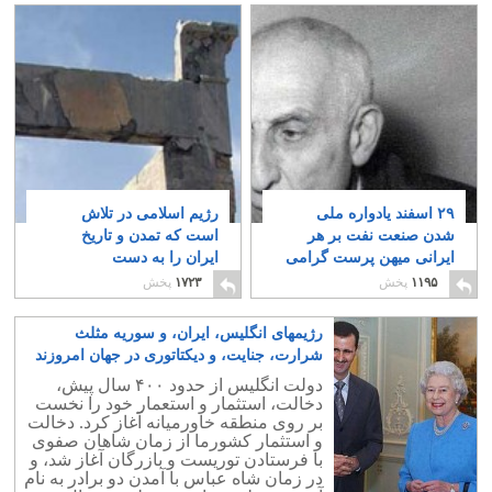
۲۹ اسفند یادواره ملی
رژیم اسلامی در تلاش
شدن صنعت نفت بر هر
است که تمدن و تاریخ
ایرانی میهن پرست گرامی
ایران را به دست
باد
فراموشی بسپارد
۷
۳
۱۱۹۵
پخش
۱۷۲۳
پخش
رژیمهای انگلیس، ایران، و سوریه مثلث
شرارت، جنایت، و دیکتاتوری در جهان امروزند
۸
دولت انگلیس از حدود ۴۰۰ سال پیش،
دخالت، استثمار و استعمار خود را نخست
بر روی منطقه خاورمیانه آغاز کرد. دخالت
و استثمار کشورما از زمان شاهان صفوی
با فرستادن توریست و بازرگان آغاز شد، و
در زمان شاه عباس با آمدن دو برادر به نام