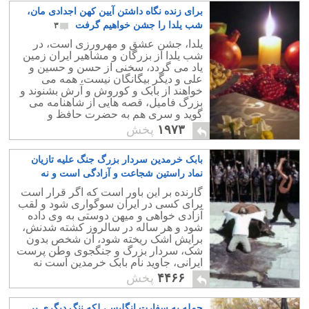
برای زنده نگاه داشتن آیین کهن اجدادی مان،
شب یلدا را جشن خواهیم گرفت
۳
یلدا، جشن عشق و مهرورزی است، در
شب یلدا از بزرگان و مشاهیر ایران زمین
یاد می گردد، سخنی از حسن و حسین و
علی و دیگر بیگانگان نیست، همه می
خواهند از بابک و کوروش و آرش بشنوند و
بزرگ فامیل، قصه هایی از شاهنامه می
گوید و سری هم به حضرت حافظ و
غزلیات دلنشین شان می زنند.
۱۹۷۳
پخش
بابک خرمدین سردار بزرگ جنگ علیه تازیان
نماد راستین شجاعت و آزادگی است و نه
حسین ابن علی قاتل ایرانیان
۱۰
گارنده بر این باور است که اگر قرار است
برای کسی در ایران سوگواری شود و لقب
آزادی خواهی و میهن دوستی به وی داده
شود و هر ساله در سالروز کشته شدنش،
برایش اشک ریخته شود، آن شخص بدون
شک، سردار بزرگ و جنگجوی وطن پرست
ایرانی، جاوید نام بابک خرمدین است نه
حسین ابن علی که قاتل ایرانیان بود.
۴۴۶۶
پخش
حمله به سفارت انگلیس، لکه ننگ دیگری بر