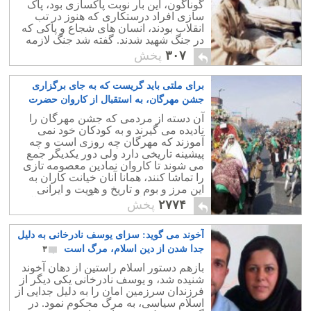
گوناگون، این بار نوبت پاکسازی بود، پاک
سازی افراد درستکاری که هنوز در تب
انقلاب بودند، انسان های شجاع و پاکی که
در جنگ شهید شدند. گفته شد جنگ لازمه
بقای رژیم بود. بقای رژیم در حال شکست
۳۰۷
پخش
و نابودی.
برای ملتی باید گریست که به جای برگزاری
جشن مهرگان، به استقبال از کاروان حضرت
معصومه می رود
۲۲
آن دسته از مردمی که جشن مهرگان را
نادیده می گیرند و به کودکان خود نمی
آموزند که مهرگان چه روزی است و چه
پیشینه تاریخی دارد ولی دور یکدیگر جمع
می شوند تا کاروان نمادین معصومه تازی
را تماشا کنند، همانا آنان خیانت کاران به
این مرز و بوم و تاریخ و هویت و ایرانی
هستند و هموطن خواندن آنان مایه خجالت
۲۷۷۴
پخش
است.
آخوند می گوید: سزای یوسف نادرخانی به دلیل
جدا شدن از دین اسلام، مرگ است
۳
بازهم دستور اسلام راستین از دهان آخوند
شنیده شد، و یوسف نادرخانی یکی دیگر از
فرزندان سرزمین امان را به دلیل جدایی از
اسلام سیاسی، به مرگ محکوم نمود. در