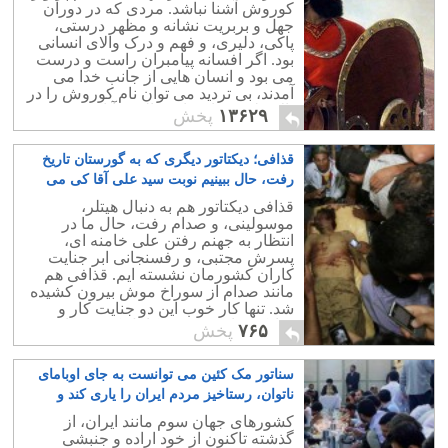
کوروش آشنا نباشد. مردی که در دوران
جهل و بربریت نشانه و مظهر درستی،
پاکی، دلیری، و فهم و درک والای انسانی
بود. اگر افسانه پیامبران راست و درست
می بود و انسان هایی از جانب خدا می
آمدند، بی تردید می توان نام کوروش را در
بالای لیست افتخار و بالیدن آنان جستجو
۱۳۶۲۹
پخش
نمود.
قذافی؛ دیکتاتور دیگری که به گورستان تاریخ
رفت، حال ببینیم نوبت سید علی آقا کی می
رسه؟
۷
قذافی دیکتاتور هم به دنبال هیتلر،
موسولینی، و صدام رفت، حال ما در
انتظار به جهنم رفتن علی خامنه ای،
پسرش مجتبی، و رفسنجانی ابر جنایت
کاران کشورمان نشسته ایم. قذافی هم
مانند صدام از سوراخ موش بیرون کشیده
شد. تنها کار خوب این دو جنایت کار و
مبارک، غارت نکردن کامل کشورشان و
۷۶۵
پخش
فرار به جای دیگر است.
سناتور مک کئین می توانست به جای اوبامای
ناتوان، رستاخیز مردم ایران را یاری کند و
سرانجام بخشد
۰
کشورهای جهان سوم مانند ایران، از
گذشته تاکنون از خود اراده و جنبشی