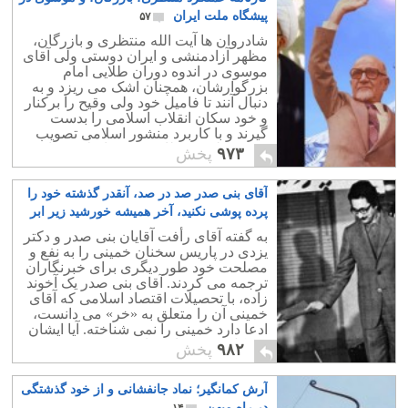
پیشگاه ملت ایران
۵۷
شادروان ها آیت الله منتظری و بازرگان،
مظهر آزادمنشی و ایران دوستی ولی آقای
موسوی در اندوه دوران طلایی امام
بزرگوارشان، همچنان اشک می ریزد و به
دنبال آنند تا فامیل خود ولی وقیح را برکنار
و خود سکان انقلاب اسلامی را بدست
گیرند و با کاربرد منشور اسلامی تصویب
شده در لندن، نظام مقدس اسلامی را
۹۷۳
پخش
حفظ نمایند.
آقای بنی صدر صد در صد، آنقدر گذشته خود را
پرده پوشی نکنید، آخر همیشه خورشید زیر ابر
نمی ماند
۲۹
به گفته آقای رأفت آقایان بنی صدر و دکتر
یزدی در پاریس سخنان خمینی را به نفع و
مصلحت خود طور دیگری برای خبرنگاران
ترجمه می کردند. آقای بنی صدر یک آخوند
زاده، با تحصیلات اقتصاد اسلامی که آقای
خمینی آن را متعلق به «خر» می دانست،
ادعا دارد خمینی را نمی شناخته. آیا ایشان
مشکل مغزی دارد، یا مردم خرند؟!.
۹۸۲
پخش
آرش کمانگیر؛ نماد جانفشانی و از خود گذشتگی
در راه میهن