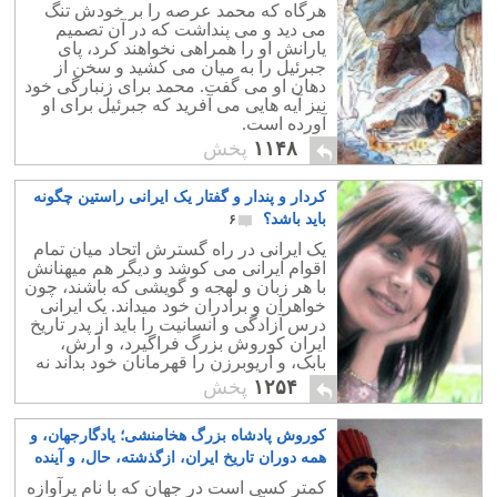
هرگاه که محمد عرصه را بر خودش تنگ
می دید و می پنداشت که در آن تصمیم
یارانش او را همراهی نخواهند کرد، پای
جبرئیل را به میان می کشید و سخن از
دهان او می گفت. محمد برای زنبارگی خود
نیز آیه هایی می آفرید که جبرئیل برای او
آورده است.
۱۱۴۸
پخش
کردار و پندار و گفتار یک ایرانی راستین چگونه
باید باشد؟
۶
یک ایرانی در راه گسترش اتحاد میان تمام
اقوام ایرانی می کوشد و دیگر هم میهنانش
با هر زبان و لهجه و گویشی که باشند، چون
خواهران و برادران خود میداند. یک ایرانی
درس آزادگی و انسانیت را باید از پدر تاریخ
ایران کوروش بزرگ فراگیرد، و آرش،
بابک، و آریوبرزن را قهرمانان خود بداند نه
حس، حسین، علی، و فاطمه.
۱۲۵۴
پخش
کوروش پادشاه بزرگ هخامنشی؛ یادگارجهان، و
همه دوران تاریخ ایران، ازگذشته، حال، و آینده
۱۵
کمتر کسی است در جهان که با نام پرآوازه