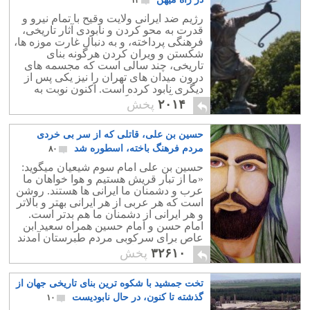
۱۴
رژیم ضد ایرانی ولایت وقیح با تمام نیرو و
قدرت به محو کردن و نابودی آثار تاریخی،
فرهنگی پرداخته، و به دنبال غارت موزه ها،
شکستن و ویران کردن هرگونه بنای
تاریخی، چند سالی است که مجسمه های
درون میدان های تهران را نیز یکی پس از
دیگری نابود کرده است. اکنون نوبت به
تندیس آرش کمانگیر در میدان ساری
۲۰۱۴
پخش
رسید.
حسین بن علی، قاتلی که از سر بی خردی
مردم فرهنگ باخته، اسطوره شد
۸۰
حسين بن علی امام سوم شیعیان ميگويد:
«ما از تبار قريش هستيم و هوا خواهان ما
عرب و دشمنان ما ايرانی ها هستند. روشن
است که هر عربی از هر ايرانی بهتر و بالاتر
و هر ايرانی از دشمنان ما هم بدتر است.
امام حسن و امام حسین همراه سعید ابن
عاص برای سرکوبی مردم طبرستان آمدند
ومردمان بی دفاع یک قلعه را کشتند.
۳۲۶۱۰
پخش
تخت جمشید با شکوه ترین بنای تاریخی جهان از
گذشته تا کنون، در حال نابودیست
۱۰