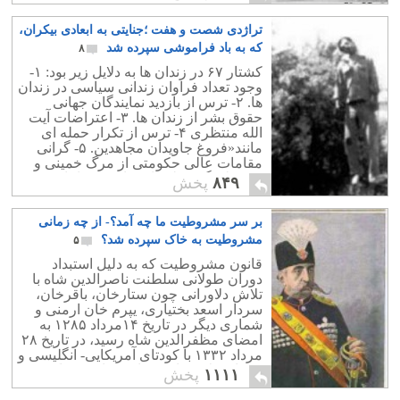
زدند.
تراژدی شصت و هفت ؛جنایتی به ابعادی بیکران،
که به باد فراموشی سپرده شد
۸
کشتار ۶۷ در زندان ها به دلایل زیر بود: ۱-
وجود تعداد فراوان زندانی سیاسی در زندان
ها. ۲- ترس از بازدید نمایندگان جهانی
حقوق بشر از زندان ها. ۳- اعتراضات آیت
الله منتظری ۴- ترس از تکرار حمله ای
مانند«فروغ جاویدان مجاهدین. ۵- گرانی
مقامات عالی حکومتی از مرگ خمینی و
وجود لشگر عظیم اسیران و زندانیان.
۸۴۹
پخش
بر سر مشروطیت ما چه آمد؟- از چه زمانی
مشروطیت به خاک سپرده شد؟
۵
قانون مشروطیت که به دلیل استبداد
دوران طولانی سلطنت ناصرالدین شاه با
تلاش دلاورانی چون ستارخان، باقرخان،
سردار اسعد بختیاری، یپرم خان ارمنی و
شماری دیگر در تاریخ ۱۴مرداد ۱۲۸۵ به
امضای مظفرالدین شاه رسید، در تاریخ ۲۸
مرداد ۱۳۳۲ با کودتای آمریکایی- انگلیسی و
همکاری لات های میدان تهران به خاک
۱۱۱۱
پخش
سپرده شد.