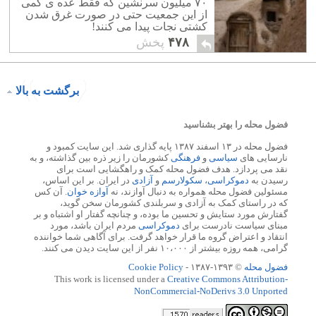
۷۰ میلیون سرنشین که فقط عده ی کمی
از این جمعیت حتی در صورت غرق شدن
کشتی نجات پیدا می کنند!
۴۷۸
پخش
برگشت به بالا
فضول محله را بهتر بشناسید
فضول محله در ۱۳ اسفند ۱۳۸۷ پایه گذاری شد. این سایت کمبود و
نارسایی های
سیاسی
و
فرهنگی
کشورمان را زیر ذره بین گذاشته، و به
نقد می پردازد. هدف فضول محله کمک و راهگشایی است برای
رسیدن به
دموکراسی
،
سکولارسم
و
آزادی
در ایران. بر این اساس،
مسئولین فضول محله همواره به دنبال آوازند، نه
آوازه خوان
. آن کس
که در راستای کمک به آزادی و سربلندی کشورمان سخن گوید،
گفتارش مورد ستایش و تحسین ما بوده، و چنانچه گفتار او اشتباه و بر
مبنای سیاست نادرست برای
دموکراسی
مردم ایران باشد، مورد
انتقاد و اعتراض گروه ما قرار خواهد گرفت. برای آگاهی شما خواننده
گرامی، همه روزه بیشتر از ۱۰،۰۰۰ نفر از این سایت دیدن می کنند.
فضول محله
© ۱۳۹۳-۱۳۸۷ -
Cookie Policy
This work is licensed under a
Creative Commons Attribution-
NonCommercial-NoDerivs 3.0 Unported