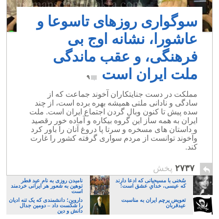
سوگواری روزهای تاسوعا و
عاشورا، نشانه اوج بی
فرهنگی، و عقب ماندگی
ملت ایران است
۹
مملکت در دست جنایتکاران آخوند جماعت که از
سادگی و نادانی ملتی همیشه بهره برده است، از چند
سده پیش تا کنون وبال گردن اجتماع ایران است. ملت
ایران به همه ساز این گروه بیکاره و آماده خور رقصید
و داستان های مسخره و سرتا پا دروغ آنان را باور کرد
وآخوند توانست از مردم سواری گرفته کشور را غارت
کند.
۲۷۳۷
پخش
سُخنی با مسیحیانی که ادعا دارند
نامیدن روزی به نام عید فطر
که عیسی، خدایِ عشق است!
توهین به شعور هر ایرانی خردمند
است
تعویض پرچم ایران به مناسبت
داروین؛ دانشمندی که یک تنه ادیان
عیدقربان
را شکست داد – دومین جدال
دانش و دین