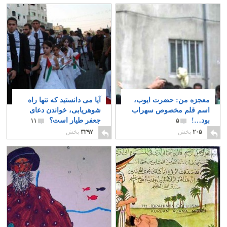
معجزه من: حضرت ایوب،
آیا می دانستید که تنها راه
اسم قلم مخصوص سهراب
شوهریابی، خواندن دعای
بود…!
جعفر طیار است؟
۱۱
۵
۲۰۵
پخش
۳۲۹۷
پخش