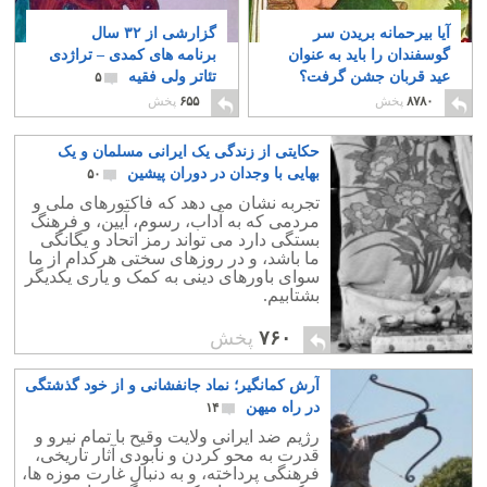
آیا بیرحمانه بریدن سر
گزارشی از ۳۲ سال
گوسفندان را باید به عنوان
برنامه های کمدی – تراژدی
عید قربان جشن گرفت؟
تئاتر ولی فقیه
۵
۵۰
۸۷۸۰
پخش
۶۵۵
پخش
حکایتی از زندگی یک ایرانی مسلمان و یک
بهایی با وجدان در دوران پیشین
۵۰
تجربه نشان می دهد که فاکتورهای ملی و
مردمی که به آداب، رسوم، آیین، و فرهنگ
بستگی دارد می تواند رمز اتحاد و یگانگی
ما باشد، و در روزهای سختی هرکدام از ما
سوای باورهای دینی به کمک و یاری یکدیگر
بشتابیم.
۷۶۰
پخش
آرش کمانگیر؛ نماد جانفشانی و از خود گذشتگی
در راه میهن
۱۴
رژیم ضد ایرانی ولایت وقیح با تمام نیرو و
قدرت به محو کردن و نابودی آثار تاریخی،
فرهنگی پرداخته، و به دنبال غارت موزه ها،