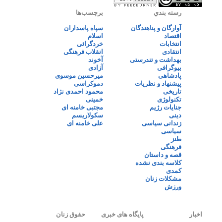
رسته بندي
برچسب‌ها
آوارگان و پناهندگان
سپاه پاسداران
اقتصاد
اسلام
انتخابات
خردگرائی
انتقادی
انقلاب فرهنگی
بهداشت و تندرستی
آخوند
بیوگرافی
آزادی
پادشاهی
میرحسین موسوی
پیشنهاد و نظریات
دموکراسی
تاریخی
محمود احمدی نژاد
تکنولوژی
خمینی
جنایات رژیم
مجتبی خامنه ای
دینی
سکولاریسم
زندانی سیاسی
علی خامنه ای
سیاسی
طنز
فرهنگی
قصه و داستان
کلاسه بندی نشده
کمدی
مشکلات زنان
ورزش
اخبار
پایگاه های خبری
حقوق زنان