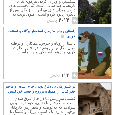
شکستن و ویران کردن هرگونه بنای
تاریخی، چند سالی است که مجسمه های
درون میدان های تهران را نیز یکی پس از
دیگری نابود کرده است. اکنون نوبت به
تندیس آرش کمانگیر در میدان ساری
۲۰۱۴
پخش
رسید.
داستان روباه وخرس، استعمار بیگانه و استثمار
خودی
۰
داستان روباه و خرس، همکاری و توطئه
میان انگلیس و روسیه در تجاوز، غارت
گری، و ازهم پاشیدگی میهن ماست.
۱۱۲
پخش
در کشورمان بی دفاع بودن، جرم است، و ماجبر
جغرافیایی را همواره برروح و جسم خود لمس
می کنیم
۴
کشتی سرزمین ما در حال غرق شدن
است. ما گرفتار ناخدایی، خودخواه، و بی
سوادیم که به توصیه و سفاارش کاردانان
توجهی ندارد. یک کشتی بزرگ و قشنگ با