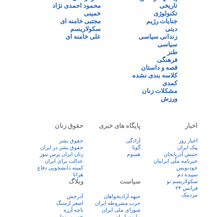
تاریخی
محمود احمدی نژاد
تکنولوژی
خمینی
جنایات رژیم
مجتبی خامنه ای
دینی
سکولاریسم
زندانی سیاسی
علی خامنه ای
سیاسی
طنز
فرهنگی
قصه و داستان
کلاسه بندی نشده
کمدی
مشکلات زنان
ورزش
اخبار
پایگاه های خبری
حقوق زنان
اخبار روز
آزادگی
حقوق بشر
پيک ايران
گویا
حقوق بشر در ایران
جنبش آذربایجان
همبوم
زنان ايران پرس نيوز
خبرنامه ملّی ایرانیان
عدالت برای ایران
خودنویس
کمیته دانشجویی دفاع
سپیده دم
هرانا
سیاست
وبلاگ
سکولاریسم نو
فرانس ۲۴
مردمک
جبهه آزادیخواهان
آذرخش
حزب مشروطه ایران
اصغر ارسنگ
شورای ملی ایران
باچه آزره
ملیون ایران
حسین یزدانی