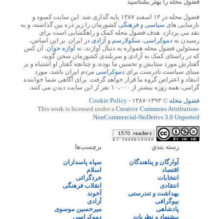
فضول محله را بهتر بشناسید
فضول محله در ۱۳ اسفند ۱۳۸۷ پایه گذاری شد. این سایت کمبود و
نارسایی های
سیاسی
و
فرهنگی
کشورمان را زیر ذره بین گذاشته، و به
نقد می پردازد. هدف فضول محله کمک و راهگشایی است برای
رسیدن به
دموکراسی
،
سکولارسم
و
آزادی
در ایران. بر این اساس،
مسئولین فضول محله همواره به دنبال آوازند، نه
آوازه خوان
. آن کس
که در راستای کمک به آزادی و سربلندی کشورمان سخن گوید،
گفتارش مورد ستایش و تحسین ما بوده، و چنانچه گفتار او اشتباه و بر
مبنای سیاست نادرست برای
دموکراسی
مردم ایران باشد، مورد
انتقاد و اعتراض گروه ما قرار خواهد گرفت. برای آگاهی شما خواننده
گرامی، همه روزه بیشتر از ۱۰،۰۰۰ نفر از این سایت دیدن می کنند.
فضول محله
© ۱۳۹۳-۱۳۸۷ -
Cookie Policy
This work is licensed under a
Creative Commons Attribution-
NonCommercial-NoDerivs 3.0 Unported
رسته بندي
برچسب‌ها
آوارگان و پناهندگان
سپاه پاسداران
اقتصاد
اسلام
انتخابات
خردگرائی
انتقادی
انقلاب فرهنگی
بهداشت و تندرستی
آخوند
بیوگرافی
آزادی
پادشاهی
میرحسین موسوی
پیشنهاد و نظریات
دموکراسی