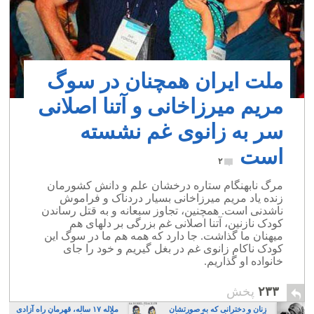
ملت ایران همچنان در سوگ
مریم میرزاخانی و آتنا اصلانی
سر به زانوی غم نشسته
است
۲
مرگ نابهنگام ستاره درخشان علم و دانش کشورمان
زنده یاد مریم میرزاخانی بسیار دردناک و فراموش
ناشدنی است. همچنین، تجاوز سبعانه و به قتل رساندن
کودک نازنین، آتنا اصلانی غم بزرگی بر دلهای هم
میهنان ما گذاشت. جا دارد که همه هم ما در سوگ این
کودک ناکام زانوی غم در بغل گیریم و خود را جای
خانواده او گذاریم.
۲۳۳
پخش
زنان و دخترانی که به صورتشان
ملاله ۱۷ ساله، قهرمان راه آزادی