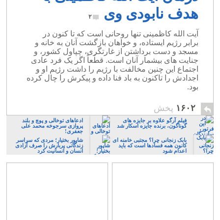
هدف نابودی وی
۲
آیت الله کاظمینی تنها روحانی است که تا کنون در
برابر رژیم ایستاده، و خواهان بازگشت آنان به خانه و
مسجد و دست برداشتن از غارتگری، چپاول کشور، و
جنایت های بیشمار آنان است. قطٰعاً اگر یک فرد عادی
اجتماع این چنین مخالفت با رژیم را داشت رژیم او و
اجدادش را تاکنون به باد فنا داده و پیکرش را چال کرده
بود.
۱۶۰۲
پخش
فیلم آرگو علاوه بر جایزه های
ادعاهای توخالی و پوچ و بلند
گوناگون، برنده جایزه اسکار شد
پروازی سرجوخه محمد علی
جعفری!
بابک زنجانی چرا؟ مجتبی خامنه ای
شاپور بختیار؛ مردی که سراسر
کانون همه فسادها است که باید
زندگانی پربارش را صرف آزادی
اعدام شود
انسان و انسانیت کرد‎