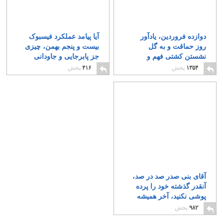
دوازده فروردین، یادآور
آیا پیامد عملکرد فیسبوک
روز حماقت و به گل
بیست و پنجم بهمن، چیزی
نشستن کشتی فهم و
جز پابرجایی و جاودانی
شعور ایرانی است
رژیم ضد انسانی اسلامی
۱۲
۱۳۵۴
پخش
۴۱۶
پخش
است؟!
۱۲
آقای بنی صدر صد در صد،
آنقدر گذشته خود را پرده
پوشی نکنید، آخر همیشه
خورشید زیر ابر نمی ماند
۹۸۲
پخش
۲۹