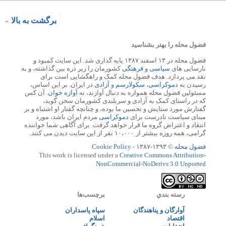
برگشت به بالا
فضول محله را بهتر بشناسید
فضول محله در ۱۳ اسفند ۱۳۸۷ پایه گذاری شد. این سایت کمبود و
نارسایی های
سیاسی
و
فرهنگی
کشورمان را زیر ذره بین گذاشته، و به
نقد می پردازد. هدف فضول محله کمک و راهگشایی است برای
رسیدن به
دموکراسی
،
سکولارسم
و
آزادی
در ایران. بر این اساس،
مسئولین فضول محله همواره به دنبال آوازند، نه
آوازه خوان
. آن کس
که در راستای کمک به آزادی و سربلندی کشورمان سخن گوید،
گفتارش مورد ستایش و تحسین ما بوده، و چنانچه گفتار او اشتباه و بر
مبنای سیاست نادرست برای
دموکراسی
مردم ایران باشد، مورد
انتقاد و اعتراض گروه ما قرار خواهد گرفت. برای آگاهی شما خواننده
گرامی، همه روزه بیشتر از ۱۰،۰۰۰ نفر از این سایت دیدن می کنند.
فضول محله
© ۱۳۹۳-۱۳۸۷ -
Cookie Policy
This work is licensed under a
Creative Commons Attribution-
NonCommercial-NoDerivs 3.0 Unported
رسته بندي
برچسب‌ها
آوارگان و پناهندگان
سپاه پاسداران
اقتصاد
اسلام