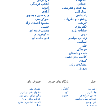
انتخابات
خردگرائی
انتقادی
انقلاب فرهنگی
بهداشت و تندرستی
آخوند
بیوگرافی
آزادی
پادشاهی
میرحسین موسوی
پیشنهاد و نظریات
دموکراسی
تاریخی
محمود احمدی نژاد
تکنولوژی
خمینی
جنایات رژیم
مجتبی خامنه ای
دینی
سکولاریسم
زندانی سیاسی
علی خامنه ای
سیاسی
طنز
فرهنگی
قصه و داستان
کلاسه بندی نشده
کمدی
مشکلات زنان
ورزش
اخبار
پایگاه های خبری
حقوق زنان
اخبار روز
آزادگی
حقوق بشر
پيک ايران
گویا
حقوق بشر در ایران
جنبش آذربایجان
همبوم
زنان ايران پرس نيوز
خبرنامه ملّی ایرانیان
عدالت برای ایران
خودنویس
کمیته دانشجویی دفاع
سپیده دم
هرانا