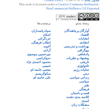
فضول محله
© ۱۳۹۳-۱۳۸۷ -
Cookie Policy
This work is licensed under a
Creative Commons Attribution-
NonCommercial-NoDerivs 3.0 Unported
رسته بندي
برچسب‌ها
آوارگان و پناهندگان
سپاه پاسداران
اقتصاد
اسلام
انتخابات
خردگرائی
انتقادی
انقلاب فرهنگی
بهداشت و تندرستی
آخوند
بیوگرافی
آزادی
پادشاهی
میرحسین موسوی
پیشنهاد و نظریات
دموکراسی
تاریخی
محمود احمدی نژاد
تکنولوژی
خمینی
جنایات رژیم
مجتبی خامنه ای
دینی
سکولاریسم
زندانی سیاسی
علی خامنه ای
سیاسی
طنز
فرهنگی
قصه و داستان
کلاسه بندی نشده
کمدی
مشکلات زنان
ورزش