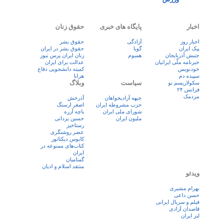
اخبار
پایگاه های خبری
حقوق زنان
اخبار روز
آزادگی
حقوق بشر
پيک ايران
گویا
حقوق بشر در ایران
جنبش آذربایجان
همبوم
زنان ايران پرس نيوز
خبرنامه ملّی ایرانیان
عدالت برای ایران
خودنویس
کمیته دانشجویی دفاع
سپیده دم
هرانا
سیاست
وبلاگ
سکولاریسم نو
فرانس ۲۴
مردمک
جبهه آزادیخواهان
آذرخش
حزب مشروطه ایران
اصغر ارسنگ
شورای ملی ایران
باچه آزره
ملیون ایران
حسین یزدانی
رستاخیز
عضر روشنگری
کابوس دیکتاتور
کتاب‌های ممنوعه در
ایران
گمنامیان
منتقد اسلام و ادیان
ویدئو
بهرام مشیری
حسن داعی
فيلم و سريال ايرانی
قاصدان آزادی
لنز ایران