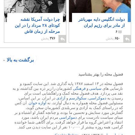
دولت انگلیس دایه مهربانتر
چرا دولت آمریکا نقشه
از مادر برای رژیم ایران
کودتای ۲۸ مرداد را در این
مرحله از زمان فاش
۶
ساخت؟
۴
۶۵۰
پخش
۴۷۶
پخش
برگشت به بالا
فضول محله را بهتر بشناسید
فضول محله در ۱۳ اسفند ۱۳۸۷ پایه گذاری شد. این سایت کمبود و
نارسایی های
سیاسی
و
فرهنگی
کشورمان را زیر ذره بین گذاشته، و به
نقد می پردازد. هدف فضول محله کمک و راهگشایی است برای
رسیدن به
دموکراسی
،
سکولارسم
و
آزادی
در ایران. بر این اساس،
مسئولین فضول محله همواره به دنبال آوازند، نه
آوازه خوان
. آن کس
که در راستای کمک به آزادی و سربلندی کشورمان سخن گوید،
گفتارش مورد ستایش و تحسین ما بوده، و چنانچه گفتار او اشتباه و بر
مبنای سیاست نادرست برای
دموکراسی
مردم ایران باشد، مورد
انتقاد و اعتراض گروه ما قرار خواهد گرفت. برای آگاهی شما خواننده
گرامی، همه روزه بیشتر از ۱۰،۰۰۰ نفر از این سایت دیدن می کنند.