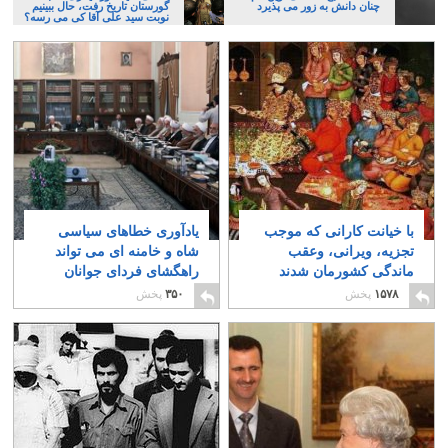
چنان دانش به زور می پذیرد
گورستان تاریخ رفت، حال ببینیم
نوبت سید علی آقا کی می رسه؟
با خیانت کارانی که موجب
یادآوری خطاهای سیاسی
تجزیه، ویرانی، وعقب
شاه و خامنه ای می تواند
ماندگی کشورمان شدند
راهگشای فردای جوانان
آشنا شوید
باشد
۲۲
۶
۱۵۷۸
پخش
۳۵۰
پخش