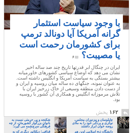
با وجود سیاست استثمار
گرانه آمریکا آیا دونالد ترمپ
برای کشورمان رحمت است
یا مصیبت؟
۶
ایران در چنگال ابر قدرتها تاریخ چند صد ساله اخیر
نشان می دهد که اوضاع سیاسی کشورهای خاورمیانه
بیشتر بستگی به سیاست آمریکا و انگلیس داشته است.
به عنوان نمونه، جنگهای ده ساله میان روسیه و ایران و
از دست دادن منطقه وسیعی از خاک زرخیز ایران با
تلاش مرموزانه انگلیس و همکاری آن کشور با روسیه
بود.
۱۶۲
پخش
چاپلوسان و مزدوران مجلس،
شکنجه و بی حرمتی نسبت به
نوکری و بردگی خود را به ملای
بانوان بزرگوار کشورمان، از چه
روضه خوان ابراز داشتند
فرهنگی سرچشمه می گیرد؛
ایرانی، و یا تازیان؟
دانشگاه ذبح اسلامی اوین هم
قذافی؛ دیکتاتور دیگری که به