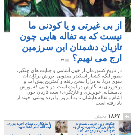
از بی غیرتی و یا کودنی ما
نیست که به تفاله هایی چون
تازیان دشمنان این سرزمین
ارج می نهیم؟
۷۱
در تاریخ کشورمان از خون آشامی و جنایت های چنگیز،
تیمور لنگ، کشتار اسکندر مقدونی، یورش ترکان آن
سوی دریا، به درازا سخن رفته و کمترین پیش آمد و
برخوردی به نگارش در آمده است. در جایی که یورش
ددمنشانه، خونریزی و غارتگری۶ سده تازیان خون
آشام و تفاله هایشان تا به امروز، با پرده پوشی آخوند از
یاد رفته است
۱۸۶۷
پخش
شکنجه و بی حرمتی نسبت به
با شاهکار بی همتای آخوند پیزری،
بانوان بزرگوار کشورمان، از چه
آیت الله آملی آشنا شوید
فرهنگی سرچشمه می گیرد؛
ایرانی، و یا تازیان؟