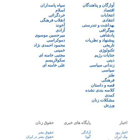
آوارگان و پناهندگان
سپاه پاسداران
اقتصاد
اسلام
انتخابات
خردگرائی
انتقادی
انقلاب فرهنگی
بهداشت و تندرستی
آخوند
بیوگرافی
آزادی
پادشاهی
میرحسین موسوی
پیشنهاد و نظریات
دموکراسی
تاریخی
محمود احمدی نژاد
تکنولوژی
خمینی
جنایات رژیم
مجتبی خامنه ای
دینی
سکولاریسم
زندانی سیاسی
علی خامنه ای
سیاسی
طنز
فرهنگی
قصه و داستان
کلاسه بندی نشده
کمدی
مشکلات زنان
ورزش
اخبار
پایگاه های خبری
حقوق زنان
اخبار روز
آزادگی
حقوق بشر
پيک ايران
گویا
حقوق بشر در ایران