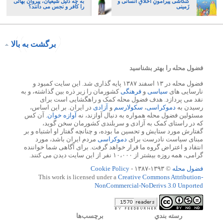
کنکاشی پیرامونِ اَخلاقِ انسانی و
به چه دلیل شیعیان، پیروان بهائی
زَمینی
را کافر و نجس می دانند؟
برگشت به بالا
فضول محله را بهتر بشناسید
فضول محله در ۱۳ اسفند ۱۳۸۷ پایه گذاری شد. این سایت کمبود و
نارسایی های
سیاسی
و
فرهنگی
کشورمان را زیر ذره بین گذاشته، و به
نقد می پردازد. هدف فضول محله کمک و راهگشایی است برای
رسیدن به
دموکراسی
،
سکولارسم
و
آزادی
در ایران. بر این اساس،
مسئولین فضول محله همواره به دنبال آوازند، نه
آوازه خوان
. آن کس
که در راستای کمک به آزادی و سربلندی کشورمان سخن گوید،
گفتارش مورد ستایش و تحسین ما بوده، و چنانچه گفتار او اشتباه و بر
مبنای سیاست نادرست برای
دموکراسی
مردم ایران باشد، مورد
انتقاد و اعتراض گروه ما قرار خواهد گرفت. برای آگاهی شما خواننده
گرامی، همه روزه بیشتر از ۱۰،۰۰۰ نفر از این سایت دیدن می کنند.
فضول محله
© ۱۳۹۳-۱۳۸۷ -
Cookie Policy
This work is licensed under a
Creative Commons Attribution-
NonCommercial-NoDerivs 3.0 Unported
رسته بندي
برچسب‌ها