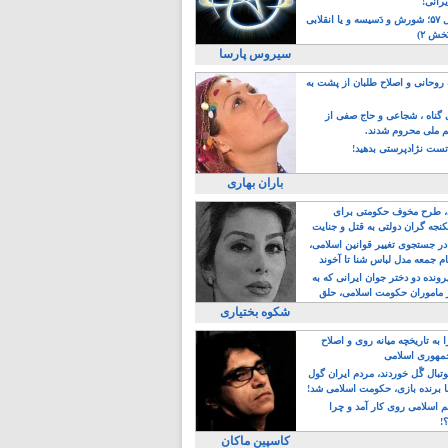
یرانی!
رویداد سال ۵۷؛ شورش و دَسیسه و یا انقلابی
خش ۲)
سیروس پارسا
روحانی و اصلاح طلبان از پشت به
ی گناه ، شجاعی و حاج صفی از
یم ملی محروم شدند.
ست نژادپرستی بدهید!
باران بهاری
طرح مخوف حکومتی برای
جه گران دولتی به قتل و جنایت
در جستجوی تغییر قوانین اسلامی،
ام جمعه مدل لباس شنا تا آخوند
مجنسگرا!
رونده دو دختر جوان ایرانی که به
 ماموران حکومت اسلامی، حلق
شکوه بختیاری
 به تاریخچه میانه روی و اصلاح
مهوری اسلامی
وتبال گًل خوردند، مردم ایران گول
ا برنده بازی، حکومت اسلامی شد!
م اسلامی روی کار آمد و چرا
؟!
کاسپین ماکان