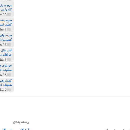
بزودی رژی
کله پا می
۱۵ نظر و ۳۲۷ پخش
سپاه پاسد
کشور اس
۳ نظر و ۱۶۲ پخش
سیاستهای 
کشورمان 
۱۱ نظر و ۳۱۵ پخش
آغاز سال 
خرافات دی
۱ نظر و ۷۴ پخش
خوابهای ط
سکونت خو
۱۸ نظر و ۸۹۷ پخش
کشتار هم م
همچنان ادا
۵ نظر و ۲۵۹ پخش
رسته بندي