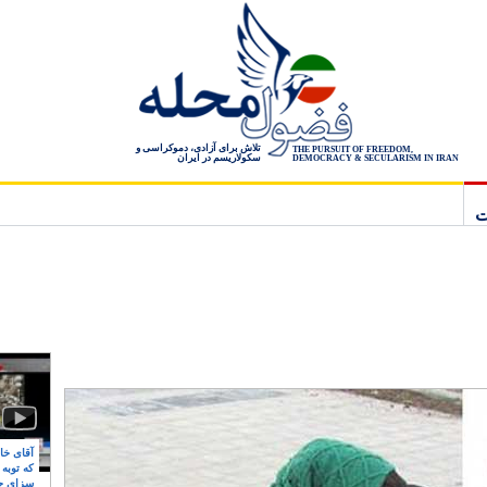
تلاش برای آزادی، دموکراسی و
THE PURSUIT OF FREEDOM,
سکولاریسم در ایران
DEMOCRACY & SECULARISM IN IRAN
ت
آقای خام
که توبه
سزای ج