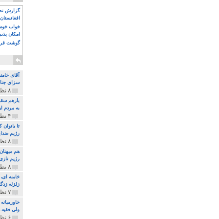
گزارش تصو
افغانستان 
خواب خوش و
امکان پذی
گوشت قرم
آقای خامن
سزای جنای
۸ نظر و ۱۸۰ پخش
بازهم سقو
به مردم ای
۴ نظر و ۹۷ پخش
تا بانوان
رژیم ضدای
۸ نظر و ۸۹ پخش
هم میهنان
رژیم تازی 
۸ نظر و ۲۱۹ پخش
زلزله زدگا
۷ نظر و ۲۱۰ پخش
خاورمیانه
ولی فقیه د
۶ نظر و ۱۵۷ پخش