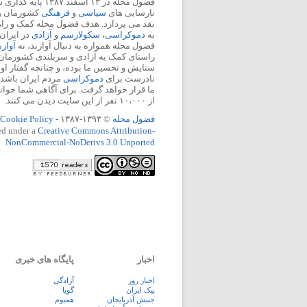
فضول محله در ۱۳ اسفند
نارسایی های
سیاسی
و
فرهنگی
کشورمان را 
نقد می پردازد. هدف فضول محله کمک و ر
به
دموکراسی
،
سکولارسم
و
آزادی
در ایران
فضول محله همواره به دنبال آوازند، نه
آواز
راستای کمک به آزادی و سربلندی کشورمان
ستایش و تحسین ما بوده، و چنانچه گفتار او
نادرست برای
دموکراسی
مردم ایران باشد، 
ما قرار خواهد گرفت. برای آگاهی شما خوان
از ۱۰،۰۰۰ نفر از این سایت دیدن می کنند.
فضول محله
© ۱۳۹۳-۱۳۸۷ -
Cookie Policy
ed under a
Creative Commons Attribution-
NonCommercial-NoDerivs 3.0 Unported
اخبار
پایگاه های خبری
اخبار روز
آزادگی
پيک ايران
گویا
جنبش آذربایجان
همبوم