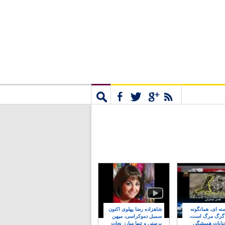
مشترک
جستجو
نه ای، همانگونه
شاهزاده رضا پهلوی اکنون
 گرگ مرگ است،
سمبل دموکراسی، میهن
نایات همیشگی
پرستی و تنها مبارز نجات