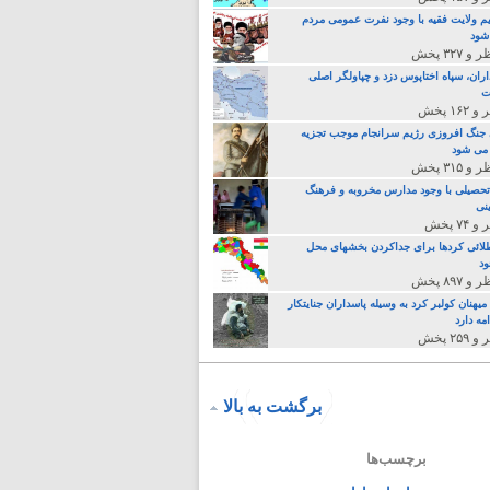
م ولایت فقیه با وجود نفرت عمومی مردم
 شود
اران، سپاه اختاپوس دزد و چپاولگر اصلی
ت
جنگ افروزی رژیم سرانجام موجب تجزیه
می شود
تحصیلی با وجود مدارس مخروبه و فرهنگ
نی
لائی کردها برای جداکردن بخشهای محل
د
یهنان کولبر کرد به وسیله پاسداران جنایتکار
مه دارد
برگشت به بالا
برچسب‌ها