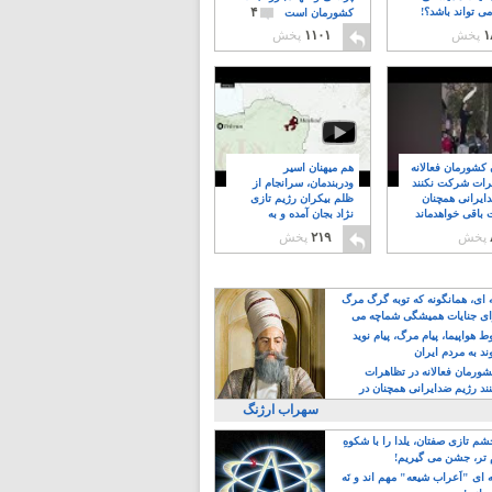
۴
ی تواند باشد؟!
کشورمان است
۱
پخش
۱۱۰۱
پخش
ن کشورمان فعالانه
هم میهنان اسیر
رات شرکت نکنند
ودربندمان، سرانجام از
ایرانی همچنان
ظلم بیکران رژیم تازی
 باقی خواهدماند
نژاد بجان آمده و به
۸
خبابانها ریختند
پخش
۲۱۹
پخش
ه ای، همانگونه که توبه گرگ مرگ
ی جنایات همیشگی شماچه می
!
 هواپیما، پیام مرگ، پیام نوید
د به مردم ایران
کشورمان فعالانه در تظاهرات
د رژیم ضدایرانی همچنان در
 خواهدماند
سهراب ارژنگ
م تازی صفتان، یلدا را با شکوهِ
 تر، جشن می گیریم!
 ای "اَعراب شیعه" مهم اند و نَه