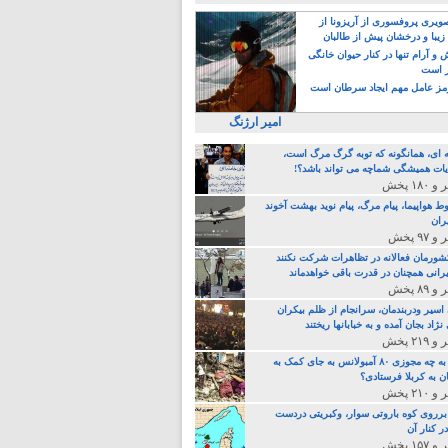
یری پروفسوری از آریزونا از
زیبا و درخشان پیش از طالبان
 آرام تنها در کنار حیوان خانگی
ر است
ز عامل مهم ایجاد سرطان است
امیر ارژنگ
ه ای، همانگونه که توبه گرگ مرگ است،
ات همیشگی شماچه می تواند باشد؟!
ط هواپیما، پیام مرگ، پیام نوید بهشت آخوند
ران
 کشورمان فعالانه در تظاهرات شرکت نکنند
رانی همچنان در قدرت باقی خواهدماند
 اسیر ودربندمان، سرانجام از ظلم بیکران
نژاد بجان آمده و به خبابانها ریختند
خامنه ای، به چه مجوزی ۸۰ آمبولانس به جای کمک به
ن به کربلا فرستادی؟
 برروی کوه باروتی سوار، وکبریتی دردست
ر کنار آن