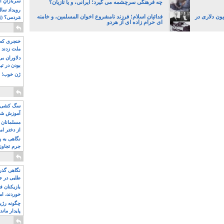
سربازانِ ا
چه فرهنگی سرچشمه می گیرد؛ ایرانی، و یا تازیان؟
انک مرکزی با قاچاق چک ۷۲ میلیون دلاری در
فدائیان اسلام؛ فرزند نامشروع اخوان المسلمین، و خامنه
مَردمی؟ (بَ
ای حرام زاده ای از هردو
خنجری که 
ملت زدند
دلاوران ب
بودن در ت
ژن خوب! ت
سگ کشی، 
آموزش شکن
بیشتر
مسلمانان 
از دختر ام
مسلمان ه
نگاهی به پ
جرم تجاوز
آویز شدند!
نگاهی گذرا
طلبی در ج
بازیکنان ف
خوردند، ام
چگونه رژی
پایدار ماند