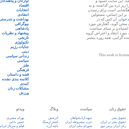
 ۱۳۸۷ پایه گذاری شد. این سایت کمبود و
آوارگان و پناهندگان
زیر ذره بین گذاشته، و به
اقتصاد
اهگشایی است برای رسیدن
انتخابات
. بر این اساس، مسئولین
انتقادی
ه خوان
. آن کس که در
بهداشت و تندرستی
 سخن گوید، گفتارش مورد
بیوگرافی
 اشتباه و بر مبنای سیاست
پادشاهی
مورد انتقاد و اعتراض گروه
پیشنهاد و نظریات
نده گرامی، همه روزه بیشتر
تاریخی
تکنولوژی
جنایات رژیم
دینی
This work is licens
زندانی سیاسی
سیاسی
طنز
فرهنگی
قصه و داستان
کلاسه بندی نشده
کمدی
مشکلات زنان
ورزش
حقوق زنان
سیاست
وبلاگ
ویدئو
حقوق بشر
جبهه آزادیخواهان
آذرخش
بهرام مشیری
حقوق بشر در ایران
حزب مشروطه ایران
اصغر ارسنگ
حسن داعی
زنان ايران پرس نيوز
شورای ملی ایران
باچه آزره
فيلم و سريال ايران