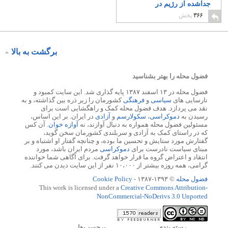
جداشده از رژیم در
واشنگتن
۴
۳۶۶
پخش
برگشت به بالا
فضول محله را بهتر بشناسید
فضول محله در ۱۳ اسفند ۱۳۸۷ پایه گذاری شد. این سایت کمبود و
نارسایی های
سیاسی
و
فرهنگی
کشورمان را زیر ذره بین گذاشته، و به
نقد می پردازد. هدف فضول محله کمک و راهگشایی است برای
رسیدن به
دموکراسی
،
سکولارسم
و
آزادی
در ایران. بر این اساس،
مسئولین فضول محله همواره به دنبال آوازند، نه
آوازه خوان
. آن کس
که در راستای کمک به آزادی و سربلندی کشورمان سخن گوید،
گفتارش مورد ستایش و تحسین ما بوده، و چنانچه گفتار او اشتباه و بر
مبنای سیاست نادرست برای
دموکراسی
مردم ایران باشد، مورد
انتقاد و اعتراض گروه ما قرار خواهد گرفت. برای آگاهی شما خواننده
گرامی، همه روزه بیشتر از ۱۰،۰۰۰ نفر از این سایت دیدن می کنند.
فضول محله
© ۱۳۹۳-۱۳۸۷ -
Cookie Policy
This work is licensed under a
Creative Commons Attribution-
NonCommercial-NoDerivs 3.0 Unported
رسته بندي
برچسب‌ها