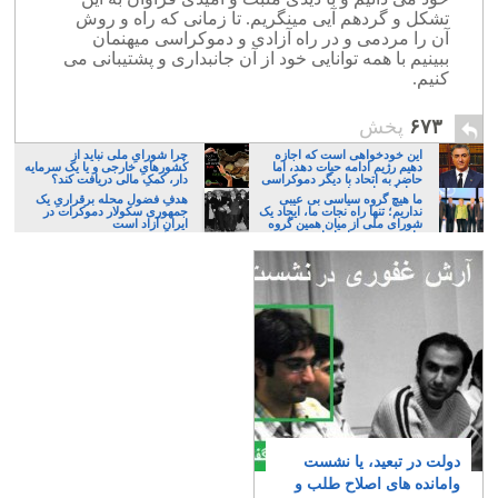
تشکل و گردهم آیی مینگریم. تا زمانی که راه و روش
آن را مردمی و در راه آزادی و دموکراسی میهنمان
ببینیم با همه توانایی خود از آن جانبداری و پشتیبانی می
کنیم.
۶۷۳
پخش
این خودخواهی است که اجازه
چرا شورایِ ملی نباید از
دهیم رژیم ادامه حیات دهد، اما
کشورهایِ خارجی و یا یک سرمایه
حاضر به اتحاد با دیگر دموکراسی
دار، کمکِ مالی دریافت کند؟
خواهان نباشیم!
ما هیچ گروه سیاسی بی عیبی
هدفِ فضول محله برقراریِ یک
نداریم؛ تنها راه نجات ما، ایجاد یک
جمهوری سکولار دموکرات در
شورای ملی از میان همین گروه
ایرانِ آزاد است
های پر عیب و ایراد است
دولت در تبعید، یا نشست
وامانده های اصلاح طلب و