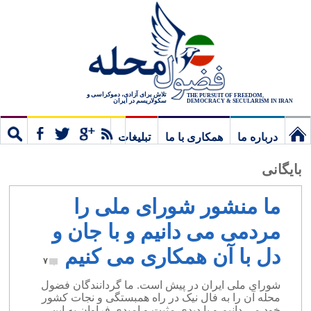
تلاش برای آزادی، دموکراسی و
THE PURSUIT OF FREEDOM,
سکولاریسم در ایران
DEMOCRACY & SECULARISM IN IRAN
درباره ما
همکاری با ما
تبلیغات
نخستین
مشترک
جستج
بایگانی
برگ
ما منشور شورای ملی را
مردمی می دانیم و با جان و
دل با آن همکاری می کنیم
۷
شورای ملی ایران در پیش است. ما گردانندگان فضول
محله آن را به فال نیک در راه همبستگی و نجات کشور
خود می دانیم و با دیدی مثبت و امیدی فراوان به این