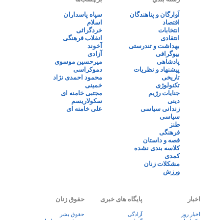
آوارگان و پناهندگان
سپاه پاسداران
اقتصاد
اسلام
انتخابات
خردگرائی
انتقادی
انقلاب فرهنگی
بهداشت و تندرستی
آخوند
بیوگرافی
آزادی
پادشاهی
میرحسین موسوی
پیشنهاد و نظریات
دموکراسی
تاریخی
محمود احمدی نژاد
تکنولوژی
خمینی
جنایات رژیم
مجتبی خامنه ای
دینی
سکولاریسم
زندانی سیاسی
علی خامنه ای
سیاسی
طنز
فرهنگی
قصه و داستان
کلاسه بندی نشده
کمدی
مشکلات زنان
ورزش
اخبار
پایگاه های خبری
حقوق زنان
اخبار روز
آزادگی
حقوق بشر