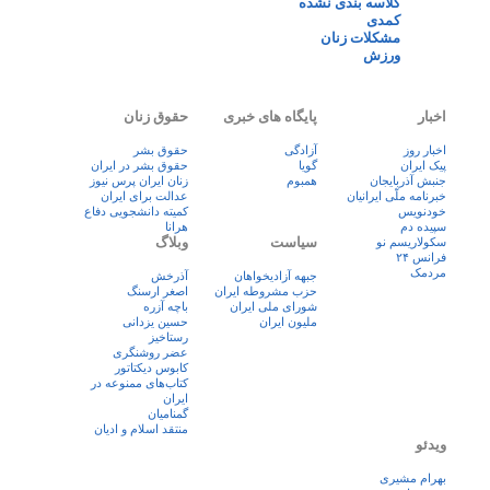
کلاسه بندی نشده
کمدی
مشکلات زنان
ورزش
اخبار
پایگاه های خبری
حقوق زنان
اخبار روز
آزادگی
حقوق بشر
پيک ايران
گویا
حقوق بشر در ایران
جنبش آذربایجان
همبوم
زنان ايران پرس نيوز
خبرنامه ملّی ایرانیان
عدالت برای ایران
خودنویس
کمیته دانشجویی دفاع
سپیده دم
هرانا
سیاست
وبلاگ
سکولاریسم نو
فرانس ۲۴
مردمک
جبهه آزادیخواهان
آذرخش
حزب مشروطه ایران
اصغر ارسنگ
شورای ملی ایران
باچه آزره
ملیون ایران
حسین یزدانی
رستاخیز
عضر روشنگری
کابوس دیکتاتور
کتاب‌های ممنوعه در
ایران
گمنامیان
منتقد اسلام و ادیان
ویدئو
بهرام مشیری