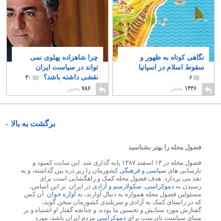
نگاهی کوتاه به ظهور و
چرا شاهزاده پهلوی نمی
سقوط اسلام در اسپانیا
تواند در سیاست ایران
نقشی داشته باشد؟
۳۰
۶
۱۴۴۶
پخش
۷۸۶
پخش
برگشت به بالا
فضول محله را بهتر بشناسید
فضول محله در ۱۳ اسفند ۱۳۸۷ پایه گذاری شد. این سایت کمبود و
نارسایی های
سیاسی
و
فرهنگی
کشورمان را زیر ذره بین گذاشته، و به
نقد می پردازد. هدف فضول محله کمک و راهگشایی است برای
رسیدن به
دموکراسی
،
سکولارسم
و
آزادی
در ایران. بر این اساس،
مسئولین فضول محله همواره به دنبال آوازند، نه
آوازه خوان
. آن کس
که در راستای کمک به آزادی و سربلندی کشورمان سخن گوید،
گفتارش مورد ستایش و تحسین ما بوده، و چنانچه گفتار او اشتباه و بر
مبنای سیاست نادرست برای
دموکراسی
مردم ایران باشد، مورد