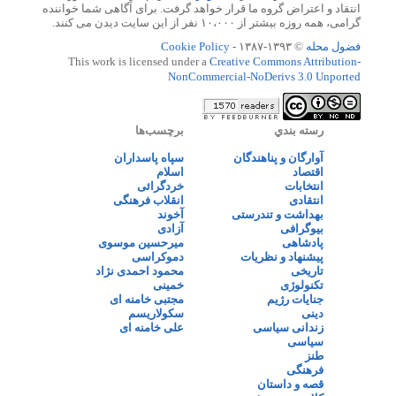
انتقاد و اعتراض گروه ما قرار خواهد گرفت. برای آگاهی شما خواننده
گرامی، همه روزه بیشتر از ۱۰،۰۰۰ نفر از این سایت دیدن می کنند.
فضول محله
© ۱۳۹۳-۱۳۸۷ -
Cookie Policy
This work is licensed under a
Creative Commons Attribution-
NonCommercial-NoDerivs 3.0 Unported
رسته بندي
برچسب‌ها
آوارگان و پناهندگان
سپاه پاسداران
اقتصاد
اسلام
انتخابات
خردگرائی
انتقادی
انقلاب فرهنگی
بهداشت و تندرستی
آخوند
بیوگرافی
آزادی
پادشاهی
میرحسین موسوی
پیشنهاد و نظریات
دموکراسی
تاریخی
محمود احمدی نژاد
تکنولوژی
خمینی
جنایات رژیم
مجتبی خامنه ای
دینی
سکولاریسم
زندانی سیاسی
علی خامنه ای
سیاسی
طنز
فرهنگی
قصه و داستان