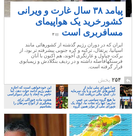
پیامد ۳۸ سال غارت و ویرانی
کشورخرید یک هواپیمای
مسافربری است
۲
ایران که در دوران رژیم گذشته از کشورهائی مانند
اسپانیا، پرتقال، ترکیه و کره جنوبی پیشرفته تر بود، از
برکت چپاول و غارتگری آخوند، هم اکنون با آنان
فرسنگهافاصله داشته و در ردیف بنگلادش و زیمبابوی
قرار گرفته است.
۲۵۴
پخش
چرا شورایِ ملی نباید از
این خودخواهی است که اجازه
کشورهایِ خارجی و یا یک سرمایه
دهیم رژیم ادامه حیات دهد، اما
دار، کمکِ مالی دریافت کند؟
حاضر به اتحاد با دیگر دموکراسی
خواهان نباشیم!
ما هیچ گروه سیاسی بی عیبی
هشت ماده خوراکی بَرای
نداریم؛ تنها راه نجات ما، ایجاد یک
پیشگیری از اَنواع سرطان را
شورای ملی از میان همین گروه
بشناسیم
های پر عیب و ایراد است