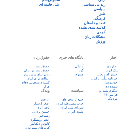
زندانی سیاسی
علی خامنه ای
سیاسی
طنز
فرهنگی
قصه و داستان
کلاسه بندی نشده
کمدی
مشکلات زنان
ورزش
اخبار
پایگاه های خبری
حقوق زنان
اخبار روز
آزادگی
حقوق بشر
پيک ايران
گویا
حقوق بشر در ایران
جنبش آذربایجان
همبوم
زنان ايران پرس نيوز
خبرنامه ملّی ایرانیان
عدالت برای ایران
خودنویس
کمیته دانشجویی دفاع
سپیده دم
هرانا
سیاست
وبلاگ
سکولاریسم نو
فرانس ۲۴
مردمک
جبهه آزادیخواهان
آذرخش
حزب مشروطه ایران
اصغر ارسنگ
شورای ملی ایران
باچه آزره
ملیون ایران
حسین یزدانی
رستاخیز
عضر روشنگری
کابوس دیکتاتور
کتاب‌های ممنوعه در