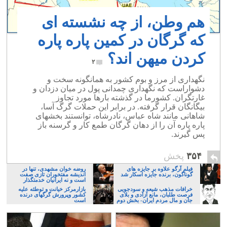
هم وطن، از چه نشسته ای
که گرگان در کمین پاره پاره
کردن میهن اند؟
۲
نگهداری از مرز و بوم کشور به همانگونه سخت و
دشواراست که نگهداری چمدانی پول در میان دزدان و
غارتگران. کشورما در گذشته بارها مورد تجاوز
بیگانگان قرار گرفته. در برابر این حملات گرگ آسا،
شاهانی مانند شاه عباس، نادرشاه، توانستند بخشهای
پاره پاره آن را از دهان گرگان طمع کار و گرسنه باز
پس گیرند.
۳۵۴
پخش
فیلم آرگو علاوه بر جایزه های
روضه خوان مشهدی، تنها در
گوناگون، برنده جایزه اسکار شد
اندیشه مفتخوران تازی صفت
است و نه ایرانیان خدمتگذار
خرافات مذهب شیعه و سودجویی
بازارمرکز خیانت و توطئه علیه
فرصت طلبان، مانع آزادی و بلای
کشور وپرورش گرگهای درنده
جان و مال مردم ایران- بخش دوم
است