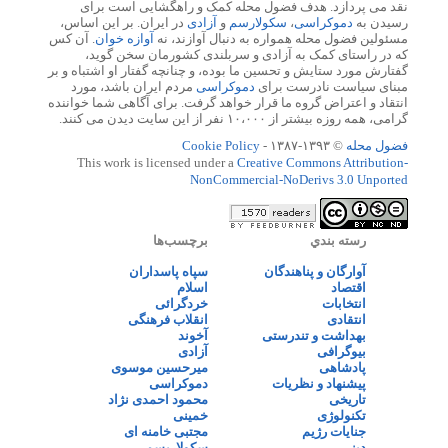
نقد می پردازد. هدف فضول محله کمک و راهگشایی است برای
رسیدن به
دموکراسی
،
سکولارسم
و
آزادی
در ایران. بر این اساس،
مسئولین فضول محله همواره به دنبال آوازند، نه
آوازه خوان
. آن کس
که در راستای کمک به آزادی و سربلندی کشورمان سخن گوید،
گفتارش مورد ستایش و تحسین ما بوده، و چنانچه گفتار او اشتباه و بر
مبنای سیاست نادرست برای
دموکراسی
مردم ایران باشد، مورد
انتقاد و اعتراض گروه ما قرار خواهد گرفت. برای آگاهی شما خواننده
گرامی، همه روزه بیشتر از ۱۰،۰۰۰ نفر از این سایت دیدن می کنند.
فضول محله
© ۱۳۹۳-۱۳۸۷ -
Cookie Policy
This work is licensed under a
Creative Commons Attribution-
NonCommercial-NoDerivs 3.0 Unported
رسته بندي
برچسب‌ها
آوارگان و پناهندگان
سپاه پاسداران
اقتصاد
اسلام
انتخابات
خردگرائی
انتقادی
انقلاب فرهنگی
بهداشت و تندرستی
آخوند
بیوگرافی
آزادی
پادشاهی
میرحسین موسوی
پیشنهاد و نظریات
دموکراسی
تاریخی
محمود احمدی نژاد
تکنولوژی
خمینی
جنایات رژیم
مجتبی خامنه ای
دینی
سکولاریسم