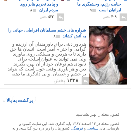
جنایت رژیم، وحشیگری ما
و پیامد تحریم هابر روی
ایرانیان است
مردم ایران
۸
۹
۴۰۹
پخش
۵۲۲
پخش
شراره های خشم مسلمانان افراطی، جهانی را
به آتش کشاند
۸
هرباور دینی برای باورمندان آن ارزنده و
گرامی و احترام آمیز است. انسان ها حق
دارند تا به هردین و مسلکی روی بیاورند
ولی نمی توانند به عنوان اسلحه برای
نابودی هم نوعان خود از آن بهره بگیرند.
دین و هر باوری وقتی خوب است که بتواند
بر خشم و عصیان، و بی دادگری ما دهنه
زند و ما را آرام و سبکبال سازد.
۱۳۲۸
پخش
برگشت به بالا
فضول محله را بهتر بشناسید
فضول محله در ۱۳ اسفند ۱۳۸۷ پایه گذاری شد. این سایت کمبود و
نارسایی های
سیاسی
و
فرهنگی
کشورمان را زیر ذره بین گذاشته، و به