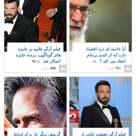
آیا خامنه ای درد اقتصاد
فیلم آرگو علاوه بر جایزه
دارد که از کندی برجام
های گوناگون، برنده جایزه
انتقاد می کند ؟
اسکار شد
۲۵
۰
۲۸۱
پخش
۵۸۵
پخش
فیلم آرگو حقیقت تلخی از
گزینش دیگر بار برک اوباما