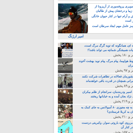
یری پروفسوری از آریزونا از
زیبا و درخشان پیش از طالبان
 آرام تنها در کنار حیوان خانگی
ر است
ز عامل مهم ایجاد سرطان است
امیر ارژنگ
ه ای، همانگونه که توبه گرگ مرگ است،
ات همیشگی شماچه می تواند باشد؟!
ط هواپیما، پیام مرگ، پیام نوید بهشت آخوند
ران
 کشورمان فعالانه در تظاهرات شرکت نکنند
رانی همچنان در قدرت باقی خواهدماند
 اسیر ودربندمان، سرانجام از ظلم بیکران
نژاد بجان آمده و به خبابانها ریختند
خامنه ای، به چه مجوزی ۸۰ آمبولانس به جای کمک به
ن به کربلا فرستادی؟
 برروی کوه باروتی سوار، وکبریتی دردست
ر کنار آن