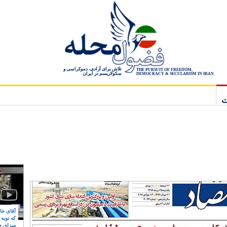
تلاش برای آزادی، دموکراسی و
THE PURSUIT OF FREEDOM,
سکولاریسم در ایران
DEMOCRACY & SECULARISM IN IRAN
ت
آقای خام
که توبه
سزای ج