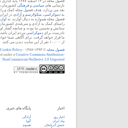
فضول محله در ۱۳ اسفند
نارسایی های
سیاسی
و
فرهنگی
کشورمان را 
نقد می پردازد. هدف فضول محله کمک و ر
به
دموکراسی
،
سکولارسم
و
آزادی
در ایران
فضول محله همواره به دنبال آوازند، نه
آواز
راستای کمک به آزادی و سربلندی کشورمان
ستایش و تحسین ما بوده، و چنانچه گفتار او
نادرست برای
دموکراسی
مردم ایران باشد، 
ما قرار خواهد گرفت. برای آگاهی شما خوان
از ۱۰،۰۰۰ نفر از این سایت دیدن می کنند.
فضول محله
© ۱۳۹۳-۱۳۸۷ -
Cookie Policy
ed under a
Creative Commons Attribution-
NonCommercial-NoDerivs 3.0 Unported
اخبار
پایگاه های خبری
اخبار روز
آزادگی
پيک ايران
گویا
جنبش آذربایجان
همبوم