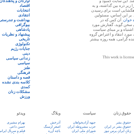
 ۱۳۸۷ پایه گذاری شد. این سایت کمبود و
آوارگان و پناهندگان
زیر ذره بین گذاشته، و به
اقتصاد
اهگشایی است برای رسیدن
انتخابات
. بر این اساس، مسئولین
انتقادی
ه خوان
. آن کس که در
بهداشت و تندرستی
 سخن گوید، گفتارش مورد
بیوگرافی
 اشتباه و بر مبنای سیاست
پادشاهی
مورد انتقاد و اعتراض گروه
پیشنهاد و نظریات
نده گرامی، همه روزه بیشتر
تاریخی
تکنولوژی
جنایات رژیم
دینی
This work is licens
زندانی سیاسی
سیاسی
طنز
فرهنگی
قصه و داستان
کلاسه بندی نشده
کمدی
مشکلات زنان
ورزش
حقوق زنان
سیاست
وبلاگ
ویدئو
حقوق بشر
جبهه آزادیخواهان
آذرخش
بهرام مشیری
حقوق بشر در ایران
حزب مشروطه ایران
اصغر ارسنگ
حسن داعی
زنان ايران پرس نيوز
شورای ملی ایران
باچه آزره
فيلم و سريال ايران