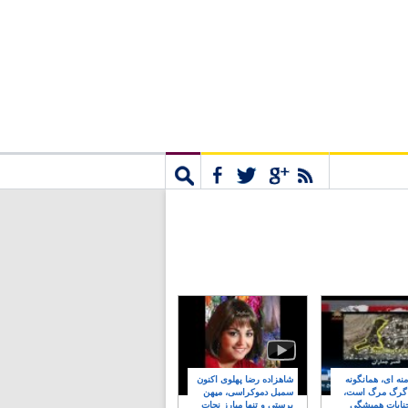
مشترک
جستجو
نه ای، همانگونه
شاهزاده رضا پهلوی اکنون
 گرگ مرگ است،
سمبل دموکراسی، میهن
نایات همیشگی
پرستی و تنها مبارز نجات