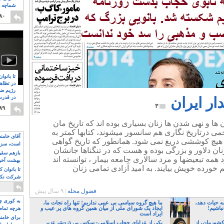
شماچه م
۸
۸۰
تا بانوا
در تظاه
رژیم ضد
ار ایران
در قدرت
۸
۳
۸۹
ا و نهی شدن ها زنان بسیاری بوده اند که تاریخ مان
ی درتاریخ نگاری هم سانسور میشوند، کتابها کمتر به
آقای خامن
از هیچ کوششی دریغ نمی شود. همانطور که تاریخ گواهی
است، سزا
ن دلاور و بزرگی بوده و هست که در تنگناها جانشان
تواند باشد؟
بازهم سقوط
ود همه تبعیضها و مرد سالاری جامعه بیمار ، توانسته اند
بهشت آخون
خورده خویش بیایند. به امید آزادی تمامی زنان
تا بانوان 
شرکت نکنن
قدرت باقی
فضول محله
|
۹ سال پیش
به کوری چش
ه حیات دهد،
ما هیچ گروه سیاسی بی عیبی نداریم؛ تنها راه نجات ما،
نباشیم!
ایجاد یک شورای ملی از میان همین گروه های پر عیب و
هرچه تمام
ایراد است
برای خامنه
کشورمان، از
یکی از مَزایایِ حجابِ اسلامی: سکسِ بی دَردسَرِ وَزیر