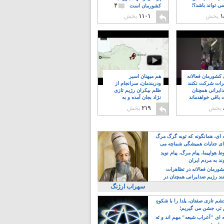
۴
ی تواند باشد؟!
کشورمان است
۱
پخش
۱۱۰۱
پخش
ن کشورمان فعالانه
هم میهنان اسیر
رات شرکت نکنند
ودربندمان، سرانجام از
ایرانی همچنان
ظلم بیکران رژیم تازی
 باقی خواهدماند
نژاد بجان آمده و به
۸
خبابانها ریختند
پخش
۲۱۹
پخش
ه ای، همانگونه که توبه گرگ مرگ
ی جنایات همیشگی شماچه می
!
 هواپیما، پیام مرگ، پیام نوید
د به مردم ایران
کشورمان فعالانه در تظاهرات
د رژیم ضدایرانی همچنان در
 خواهدماند
سهراب ارژنگ
م تازی صفتان، یلدا را با شکوهِ
 تر، جشن می گیریم!
 ای "اَعراب شیعه" مهم اند و نَه