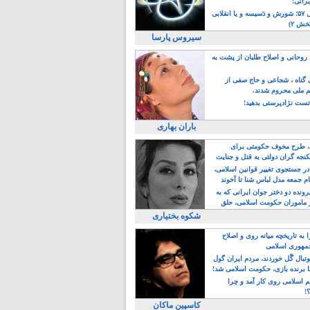
یرانی!
رویداد سال ۵۷؛ شورش و دَسیسه و یا انقلابی
خش ۲)
سیروس پارسا
روحانی و اصلاح طلبان از پشت به
ی گناه ، شجاعی و حاج صفی از
یم ملی محروم شدند.
ست نژادپرستی بدهید!
باران بهاری
طرح مخوف حکومتی برای
جه گران دولتی به قتل و جنایت
در جستجوی تغییر قوانین اسلامی،
ام جمعه مدل لباس شنا تا آخوند
مجنسگرا!
رونده دو دختر جوان ایرانی که به
 ماموران حکومت اسلامی، حلق
شکوه بختیاری
 به تاریخچه میانه روی و اصلاح
مهوری اسلامی
وتبال گًل خوردند، مردم ایران گول
ا برنده بازی، حکومت اسلامی شد!
م اسلامی روی کار آمد و چرا
؟!
کاسپین ماکان