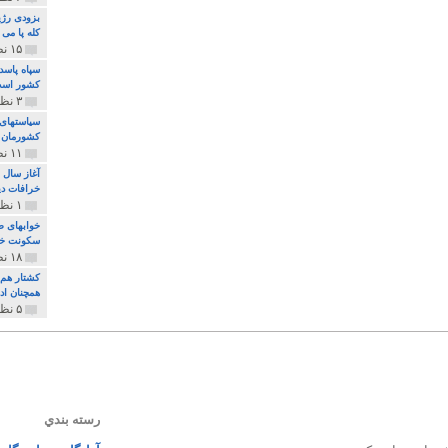
بزودی رژی
کله پا می
۱۵ نظر و ۳۲۷ پخش
سپاه پاسد
کشور اس
۳ نظر و ۱۶۲ پخش
سیاستهای 
کشورمان 
۱۱ نظر و ۳۱۵ پخش
آغاز سال 
خرافات دی
۱ نظر و ۷۴ پخش
خوابهای ط
سکونت خو
۱۸ نظر و ۸۹۷ پخش
کشتار هم م
همچنان ادا
۵ نظر و ۲۵۹ پخش
رسته بندي