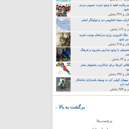
م ولایت فقیه با وجود نفرت عمومی مردم
 شود
اران، سپاه اختاپوس دزد و چپاولگر اصلی
ت
جنگ افروزی رژیم سرانجام موجب تجزیه
می شود
تحصیلی با وجود مدارس مخروبه و فرهنگ
نی
لائی کردها برای جداکردن بخشهای محل
د
یهنان کولبر کرد به وسیله پاسداران جنایتکار
مه دارد
برگشت به بالا
برچسب‌ها