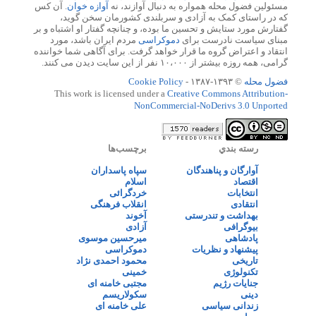
مسئولین فضول محله همواره به دنبال آوازند، نه
آوازه خوان
. آن کس
که در راستای کمک به آزادی و سربلندی کشورمان سخن گوید،
گفتارش مورد ستایش و تحسین ما بوده، و چنانچه گفتار او اشتباه و بر
مبنای سیاست نادرست برای
دموکراسی
مردم ایران باشد، مورد
انتقاد و اعتراض گروه ما قرار خواهد گرفت. برای آگاهی شما خواننده
گرامی، همه روزه بیشتر از ۱۰،۰۰۰ نفر از این سایت دیدن می کنند.
فضول محله
© ۱۳۹۳-۱۳۸۷ -
Cookie Policy
This work is licensed under a
Creative Commons Attribution-
NonCommercial-NoDerivs 3.0 Unported
رسته بندي
برچسب‌ها
آوارگان و پناهندگان
سپاه پاسداران
اقتصاد
اسلام
انتخابات
خردگرائی
انتقادی
انقلاب فرهنگی
بهداشت و تندرستی
آخوند
بیوگرافی
آزادی
پادشاهی
میرحسین موسوی
پیشنهاد و نظریات
دموکراسی
تاریخی
محمود احمدی نژاد
تکنولوژی
خمینی
جنایات رژیم
مجتبی خامنه ای
دینی
سکولاریسم
زندانی سیاسی
علی خامنه ای