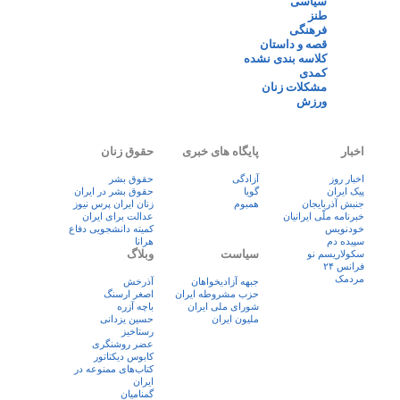
سیاسی
طنز
فرهنگی
قصه و داستان
کلاسه بندی نشده
کمدی
مشکلات زنان
ورزش
اخبار
پایگاه های خبری
حقوق زنان
اخبار روز
آزادگی
حقوق بشر
پيک ايران
گویا
حقوق بشر در ایران
جنبش آذربایجان
همبوم
زنان ايران پرس نيوز
خبرنامه ملّی ایرانیان
عدالت برای ایران
خودنویس
کمیته دانشجویی دفاع
سپیده دم
هرانا
سیاست
وبلاگ
سکولاریسم نو
فرانس ۲۴
مردمک
جبهه آزادیخواهان
آذرخش
حزب مشروطه ایران
اصغر ارسنگ
شورای ملی ایران
باچه آزره
ملیون ایران
حسین یزدانی
رستاخیز
عضر روشنگری
کابوس دیکتاتور
کتاب‌های ممنوعه در
ایران
گمنامیان