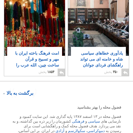
یادآوری خطاهای سیاسی
امت فرهنگ باخته ایران با
شاه و خامنه ای می تواند
مهر و تسبیح و قرآن
راهگشای فردای جوانان
ساخت چین، الله عرب را
باشد
ستایش می کند
۱۲
۲۲
۳۵۰
پخش
۱۸۵۴
پخش
برگشت به بالا
فضول محله را بهتر بشناسید
فضول محله در ۱۳ اسفند ۱۳۸۷ پایه گذاری شد. این سایت کمبود و
نارسایی های
سیاسی
و
فرهنگی
کشورمان را زیر ذره بین گذاشته، و به
نقد می پردازد. هدف فضول محله کمک و راهگشایی است برای
رسیدن به
دموکراسی
،
سکولارسم
و
آزادی
در ایران. بر این اساس،