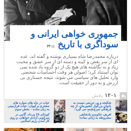
جمهوری خواهی ایرانی و
سوداگری با تاریخ
۳۳
درباره محمدرضا شاه بسیاری نوشته و گفته اند، عده
ای از سر بغض و کینه و دسته ای از سر عشق و محبت
زیاد و به نگاشته های هیچ یک از دو گروه یاد شده نمی
توان استناد کرد؛ اصولن هر وقت احساسات شخصی
وارد تحلیل های سیاسی می شوند، نتیجه جستاری بی
ارزش و به دور از حقیقت است.
۱۲۰۱
پخش
شکنجه و بی حرمتی نسبت به
حیات در ماه های سیاره های
بانوان بزرگوار کشورمان، از چه
مشتری و کیوان: حیات فرازمینی
فرهنگی سرچشمه می گیرد؛
به زبان ساده – بخش سوم
ایرانی، و یا تازیان؟
تَعریفِ حکومتِ پادشاهی
کودتای ۲۸ مرداد، گامی در
مشروطه به زَبانی ساده!
سرکوبی آزادی خواهان، و روی
کار آمدن رژیم اسلامی