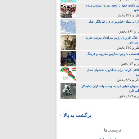
م ولایت فقیه با وجود نفرت عمومی مردم
 شود
اران، سپاه اختاپوس دزد و چپاولگر اصلی
ت
جنگ افروزی رژیم سرانجام موجب تجزیه
می شود
تحصیلی با وجود مدارس مخروبه و فرهنگ
نی
لائی کردها برای جداکردن بخشهای محل
د
یهنان کولبر کرد به وسیله پاسداران جنایتکار
مه دارد
برگشت به بالا
برچسب‌ها