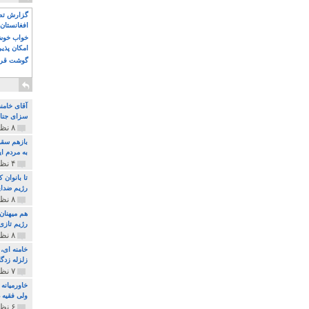
گزارش تصو
افغانستان 
خواب خوش و
امکان پذی
گوشت قرم
آقای خامن
سزای جنای
۸ نظر و ۱۸۰ پخش
بازهم سقو
به مردم ای
۴ نظر و ۹۷ پخش
تا بانوان
رژیم ضدای
۸ نظر و ۸۹ پخش
هم میهنان
رژیم تازی 
۸ نظر و ۲۱۹ پخش
زلزله زدگا
۷ نظر و ۲۱۰ پخش
خاورمیانه
ولی فقیه د
۶ نظر و ۱۵۷ پخش