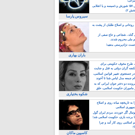
یرانی!
رویداد سال ۵۷؛ شورش و دَسیسه و یا انقلابی
خش ۲)
سیروس پارسا
روحانی و اصلاح طلبان از پشت به
ی گناه ، شجاعی و حاج صفی از
یم ملی محروم شدند.
ست نژادپرستی بدهید!
باران بهاری
طرح مخوف حکومتی برای
جه گران دولتی به قتل و جنایت
در جستجوی تغییر قوانین اسلامی،
ام جمعه مدل لباس شنا تا آخوند
مجنسگرا!
رونده دو دختر جوان ایرانی که به
 ماموران حکومت اسلامی، حلق
شکوه بختیاری
 به تاریخچه میانه روی و اصلاح
مهوری اسلامی
وتبال گًل خوردند، مردم ایران گول
ا برنده بازی، حکومت اسلامی شد!
م اسلامی روی کار آمد و چرا
؟!
کاسپین ماکان