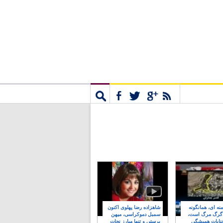
مشترک
جستجو
نه ای، همانگونه
شاهزاده رضا پهلوی اکنون
 گرگ مرگ است،
سمبل دموکراسی، میهن
نایات همیشگی
پرستی و تنها مبارز نجات