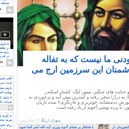
شماچه م
۸
۸۰
تا بانوا
در تظاه
رژیم ضد
ودنی ما نیست که به تفاله
در قدرت
۸
۸۹
دشمنان این سرزمین ارج می
آقای خامن
است، سزا
تواند باشد؟
بازهم سقوط
جنایت های چنگیز، تیمور لنگ، کشتار اسکندر
بهشت آخون
 به درازا سخن رفته و کمترین پیش آمد و برخوردی به
تا بانوان 
نگارش در آمده است. در جایی که یورش ددمنشانه، خونریزی و غارتگری۶ سده تازیان
شرکت نکنن
قدرت باقی
ز، با پرده پوشی آخوند از یاد رفته است
به کوری چش
سهراب ارژنگ
|
۱۴ سال پیش
هرچه تمام
برای خامنه
کشورمان، از
با شاهکار بی همتای آخوند پیزری، آیت الله آملی آشنا شوید