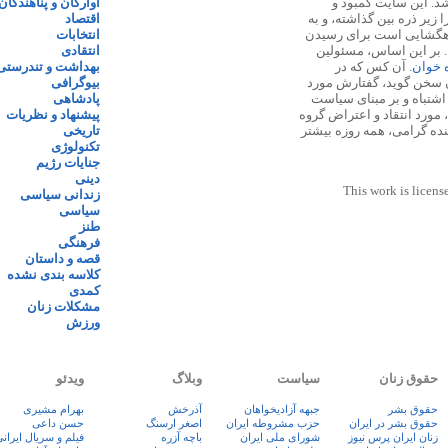
 ۱۳۸۷ پایه گذاری شد. این سایت کمبود و
آوارگان و پناهندگان
زیر ذره بین گذاشته، و به
اقتصاد
اهگشایی است برای رسیدن
انتخابات
. بر این اساس، مسئولین
انتقادی
ه خوان
. آن کس که در
بهداشت و تندرستی
 سخن گوید، گفتارش مورد
بیوگرافی
 اشتباه و بر مبنای سیاست
پادشاهی
مورد انتقاد و اعتراض گروه
پیشنهاد و نظریات
نده گرامی، همه روزه بیشتر
تاریخی
تکنولوژی
جنایات رژیم
دینی
This work is licens
زندانی سیاسی
سیاسی
طنز
فرهنگی
قصه و داستان
کلاسه بندی نشده
کمدی
مشکلات زنان
ورزش
حقوق زنان
سیاست
وبلاگ
ویدئو
حقوق بشر
جبهه آزادیخواهان
آذرخش
بهرام مشیری
حقوق بشر در ایران
حزب مشروطه ایران
اصغر ارسنگ
حسن داعی
زنان ايران پرس نيوز
شورای ملی ایران
باچه آزره
فيلم و سريال ايران