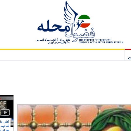
تلاش برای آزادی، دموکراسی و
THE PURSUIT OF FREEDOM,
سکولاریسم در ایران
DEMOCRACY & SECULARISM IN IRAN
ت
آقای خام
که توبه
سزای ج