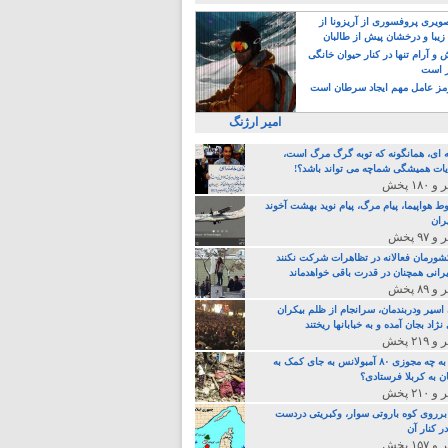
یری پروفسوری از آریزونا از
زیبا و درخشان پیش از طالبان
 آرام تنها در کنار حیوان خانگی
ر است
ز عامل مهم ایجاد سرطان است
امیر ارژنگ
ه ای، همانگونه که توبه گرگ مرگ است،
ات همیشگی شماچه می تواند باشد؟!
ط هواپیما، پیام مرگ، پیام نوید بهشت آخوند
ران
 کشورمان فعالانه در تظاهرات شرکت نکنند
رانی همچنان در قدرت باقی خواهدماند
 اسیر ودربندمان، سرانجام از ظلم بیکران
نژاد بجان آمده و به خبابانها ریختند
خامنه ای، به چه مجوزی ۸۰ آمبولانس به جای کمک به
ن به کربلا فرستادی؟
 برروی کوه باروتی سوار، وکبریتی دردست
ر کنار آن