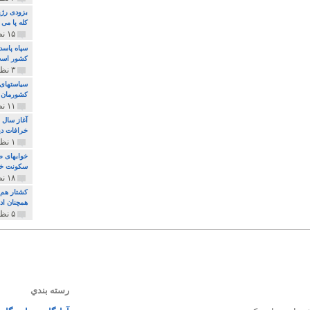
بزودی رژی
کله پا می
۱۵ نظر و ۳۲۷ پخش
سپاه پاسد
کشور اس
۳ نظر و ۱۶۲ پخش
سیاستهای 
کشورمان 
۱۱ نظر و ۳۱۵ پخش
آغاز سال 
خرافات دی
۱ نظر و ۷۴ پخش
خوابهای ط
سکونت خو
۱۸ نظر و ۸۹۷ پخش
کشتار هم م
همچنان ادا
۵ نظر و ۲۵۹ پخش
رسته بندي