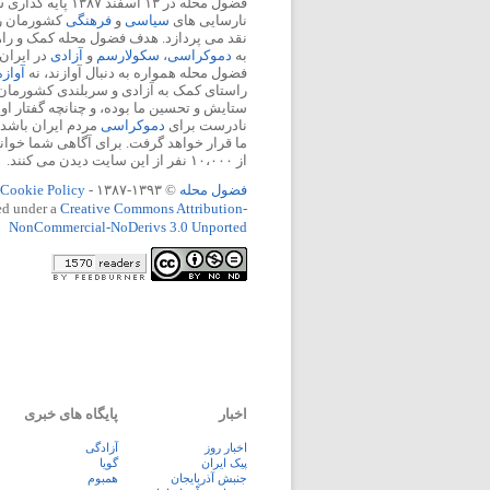
فضول محله در ۱۳ اسفند
نارسایی های
سیاسی
و
فرهنگی
کشورمان را 
نقد می پردازد. هدف فضول محله کمک و ر
به
دموکراسی
،
سکولارسم
و
آزادی
در ایران
فضول محله همواره به دنبال آوازند، نه
آواز
راستای کمک به آزادی و سربلندی کشورمان
ستایش و تحسین ما بوده، و چنانچه گفتار او
نادرست برای
دموکراسی
مردم ایران باشد، 
ما قرار خواهد گرفت. برای آگاهی شما خوان
از ۱۰،۰۰۰ نفر از این سایت دیدن می کنند.
فضول محله
© ۱۳۹۳-۱۳۸۷ -
Cookie Policy
ed under a
Creative Commons Attribution-
NonCommercial-NoDerivs 3.0 Unported
اخبار
پایگاه های خبری
اخبار روز
آزادگی
پيک ايران
گویا
جنبش آذربایجان
همبوم