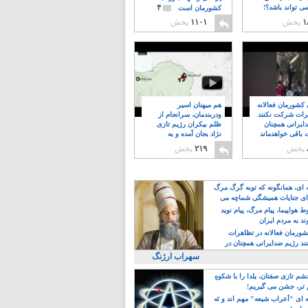
۴
ی تواند باشد؟!
کشورمان است
۱
پخش
۱۱۰۱
پخش
ن کشورمان فعالانه
هم میهنان اسیر
رات شرکت نکنند
ودربندمان، سرانجام از
ایرانی همچنان
ظلم بیکران رژیم تازی
 باقی خواهدماند
نژاد بجان آمده و به
۸
خبابانها ریختند
پخش
۲۱۹
پخش
ه ای، همانگونه که توبه گرگ مرگ
ی جنایات همیشگی شماچه می
!
 هواپیما، پیام مرگ، پیام نوید
د به مردم ایران
کشورمان فعالانه در تظاهرات
د رژیم ضدایرانی همچنان در
 خواهدماند
سهراب ارژنگ
م تازی صفتان، یلدا را با شکوهِ
 تر، جشن می گیریم!
 ای "اَعراب شیعه" مهم اند و نَه