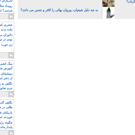
سربازانِ ا
زیان؟
به چه دلیل شیعیان، پیروان بهائی را کافر و نجس می دانند؟
مَردمی؟ (بَ
خنجری که 
ملت زدند
دلاوران ب
بودن در ت
ژن خوب! ت
سگ کشی، 
آموزش شکن
بیشتر
مسلمانان 
از دختر ام
مسلمان ه
نگاهی به پ
جرم تجاوز
آویز شدند!
نگاهی گذرا
طلبی در ج
بازیکنان ف
خوردند، ام
چگونه رژی
پایدار ماند