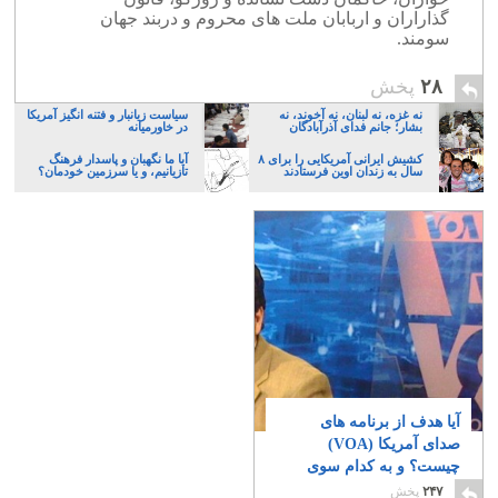
گذاراران و اربابان ملت های محروم و دربند جهان
سومند.
۲۸
پخش
نه غزه، نه لبنان، نه آخوند، نه
سیاست زیانبار و فتنه انگیز آمریکا
بشار؛ جانم فدای آذرآبادگان
در خاورمیانه
کشیش ایرانی آمریکایی را برای ۸
آیا ما نگهبان و پاسدار فرهنگ
سال به زندان اوین فرستادند
تازیانیم، و یا سرزمین خودمان؟
آیا هدف از برنامه های
صدای آمریکا (VOA)
چیست؟ و به کدام سوی
می رود؟
۵
۲۴۷
پخش