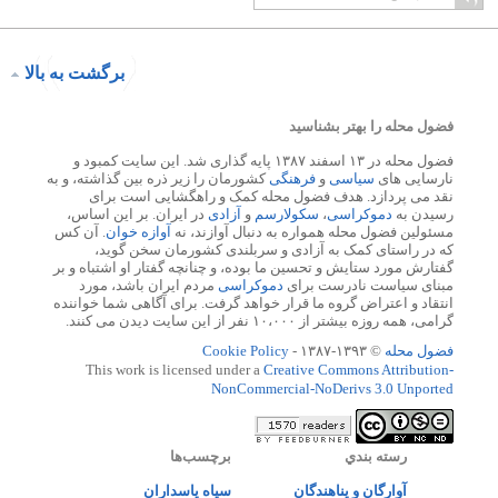
برگشت به بالا
فضول محله را بهتر بشناسید
فضول محله در ۱۳ اسفند ۱۳۸۷ پایه گذاری شد. این سایت کمبود و
نارسایی های
سیاسی
و
فرهنگی
کشورمان را زیر ذره بین گذاشته، و به
نقد می پردازد. هدف فضول محله کمک و راهگشایی است برای
رسیدن به
دموکراسی
،
سکولارسم
و
آزادی
در ایران. بر این اساس،
مسئولین فضول محله همواره به دنبال آوازند، نه
آوازه خوان
. آن کس
که در راستای کمک به آزادی و سربلندی کشورمان سخن گوید،
گفتارش مورد ستایش و تحسین ما بوده، و چنانچه گفتار او اشتباه و بر
مبنای سیاست نادرست برای
دموکراسی
مردم ایران باشد، مورد
انتقاد و اعتراض گروه ما قرار خواهد گرفت. برای آگاهی شما خواننده
گرامی، همه روزه بیشتر از ۱۰،۰۰۰ نفر از این سایت دیدن می کنند.
فضول محله
© ۱۳۹۳-۱۳۸۷ -
Cookie Policy
This work is licensed under a
Creative Commons Attribution-
NonCommercial-NoDerivs 3.0 Unported
رسته بندي
برچسب‌ها
آوارگان و پناهندگان
سپاه پاسداران