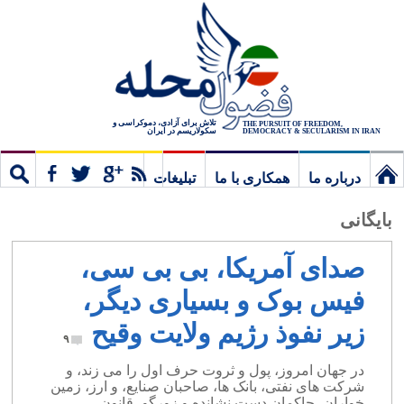
تلاش برای آزادی، دموکراسی و
THE PURSUIT OF FREEDOM,
سکولاریسم در ایران
DEMOCRACY & SECULARISM IN IRAN
درباره ما
همکاری با ما
تبلیغات
نخستین
مشترک
جستج
بایگانی
برگ
صدای آمریکا، بی بی سی،
فیس بوک و بسیاری دیگر،
زیر نفوذ رژیم ولایت وقیح
۹
در جهان امروز، پول و ثروت حرف اول را می زند، و
شرکت های نفتی، بانک ها، صاحبان صنایع، و ارز، زمین
خواران، حاکمان دست نشانده و زورگو، قانون