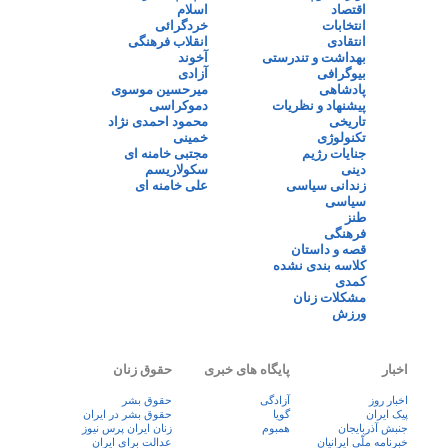
اقتصاد
اسلام
انتخابات
خردگرائی
انتقادی
انقلاب فرهنگی
بهداشت و تندرستی
آخوند
بیوگرافی
آزادی
پادشاهی
میرحسین موسوی
پیشنهاد و نظریات
دموکراسی
تاریخی
محمود احمدی نژاد
تکنولوژی
خمینی
جنایات رژیم
مجتبی خامنه ای
دینی
سکولاریسم
زندانی سیاسی
علی خامنه ای
سیاسی
طنز
فرهنگی
قصه و داستان
کلاسه بندی نشده
کمدی
مشکلات زنان
ورزش
اخبار
پایگاه های خبری
حقوق زنان
اخبار روز
آزادگی
حقوق بشر
پيک ايران
گویا
حقوق بشر در ایران
جنبش آذربایجان
همبوم
زنان ايران پرس نيوز
خبرنامه ملّی ایرانیان
عدالت برای ایران