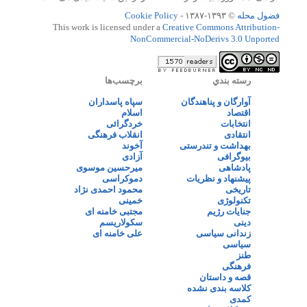
فضول محله
© ۱۳۹۳-۱۳۸۷ -
Cookie Policy
This work is licensed under a
Creative Commons Attribution-
NonCommercial-NoDerivs 3.0 Unported
رسته بندي
برچسب‌ها
آوارگان و پناهندگان
سپاه پاسداران
اقتصاد
اسلام
انتخابات
خردگرائی
انتقادی
انقلاب فرهنگی
بهداشت و تندرستی
آخوند
بیوگرافی
آزادی
پادشاهی
میرحسین موسوی
پیشنهاد و نظریات
دموکراسی
تاریخی
محمود احمدی نژاد
تکنولوژی
خمینی
جنایات رژیم
مجتبی خامنه ای
دینی
سکولاریسم
زندانی سیاسی
علی خامنه ای
سیاسی
طنز
فرهنگی
قصه و داستان
کلاسه بندی نشده
کمدی