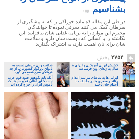
بشناسیم
۰
در طی این مقاله دَه ماده خوراکی را که به پیشگیری از
سرطان کمک می کنند معرفی نموده تا خوانندگان
محترم این موارد را به برنامه غذایی شان بیافزایند. این
نگاشته را با کسانی که دوست شان دارید و سلامت
شان برای تان اهمیت دارد، به اشتراک بگذارید.
۲۷۵۴
پخش
کشیش ایرانی آمریکایی را برای ۸
شکنجه و بی حرمتی نسبت به
سال به زندان اوین فرستادند
بانوان بزرگوار کشورمان، از چه
فرهنگی سرچشمه می گیرد؛
ایرانی، و یا تازیان؟
ایرانی ها به تماشای مراسم اعدام
آنکه باید نکوهش شود قوم عرب
رفتند و مصری ها در مخالفت با
نیست! این اهالی قم و سپاهند که
اعدام جان باختند!
ناموس ایران را حراج کرده اند