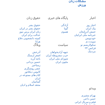
مشکلات زنان
ورزش
اخبار
پایگاه های خبری
حقوق زنان
اخبار روز
آزادگی
حقوق بشر
پيک ايران
گویا
حقوق بشر در ایران
جنبش آذربایجان
همبوم
زنان ايران پرس نيوز
خبرنامه ملّی ایرانیان
عدالت برای ایران
خودنویس
کمیته دانشجویی دفاع
سپیده دم
هرانا
سیاست
وبلاگ
سکولاریسم نو
فرانس ۲۴
مردمک
جبهه آزادیخواهان
آذرخش
حزب مشروطه ایران
اصغر ارسنگ
شورای ملی ایران
باچه آزره
ملیون ایران
حسین یزدانی
رستاخیز
عضر روشنگری
کابوس دیکتاتور
کتاب‌های ممنوعه در
ایران
گمنامیان
منتقد اسلام و ادیان
ویدئو
بهرام مشیری
حسن داعی
فيلم و سريال ايرانی