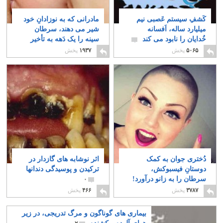
کَشفِ سیستم عَصبی نیم
مادرانی که به نوزادانِ خود
میلیارد ساله، اَفسانه
شیر می دهند، سرطان
خُدایان را نابود می کند
سینه را یک دَهه به تأخیر
می اندازند
۱
۱۳
۵۰۶۵
پخش
۱۹۳۷
پخش
دُختری جوان به کمک
اثر نوشابه های گازدار در
دوستانِ فیسبوکش،
ترکیدن و پوسیدگی دندانها
سرطان را به زانو درآورد!
۰
۱
۳۷۸۷
پخش
۴۶۶
پخش
بیماری های گوناگون و مرگ تدریجی، در زیر