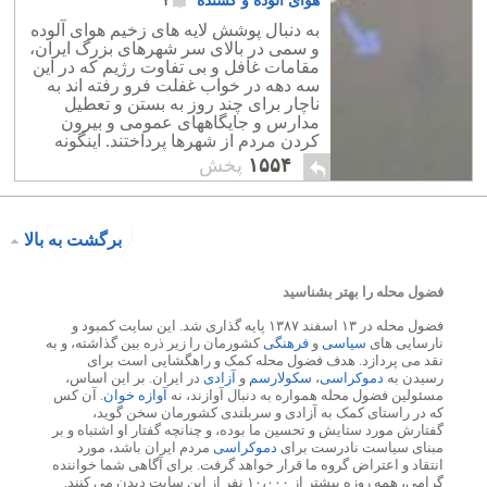
هوای آلوده و کشنده
۲
به دنبال پوشش لایه های زخیم هوای آلوده
و سمی در بالای سر شهرهای بزرگ ایران،
مقامات غافل و بی تفاوت رژیم که در این
سه دهه در خواب غفلت فرو رفته اند به
ناچار برای چند روز به بستن و تعطیل
مدارس و جایگاههای عمومی و بیرون
کردن مردم از شهرها پرداختند. اینگونه
واکنش ها در حقیقت راه حل اساسی و
۱۵۵۴
پخش
دائمی نیست،
برگشت به بالا
فضول محله را بهتر بشناسید
فضول محله در ۱۳ اسفند ۱۳۸۷ پایه گذاری شد. این سایت کمبود و
نارسایی های
سیاسی
و
فرهنگی
کشورمان را زیر ذره بین گذاشته، و به
نقد می پردازد. هدف فضول محله کمک و راهگشایی است برای
رسیدن به
دموکراسی
،
سکولارسم
و
آزادی
در ایران. بر این اساس،
مسئولین فضول محله همواره به دنبال آوازند، نه
آوازه خوان
. آن کس
که در راستای کمک به آزادی و سربلندی کشورمان سخن گوید،
گفتارش مورد ستایش و تحسین ما بوده، و چنانچه گفتار او اشتباه و بر
مبنای سیاست نادرست برای
دموکراسی
مردم ایران باشد، مورد
انتقاد و اعتراض گروه ما قرار خواهد گرفت. برای آگاهی شما خواننده
گرامی، همه روزه بیشتر از ۱۰،۰۰۰ نفر از این سایت دیدن می کنند.