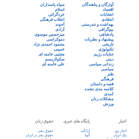
آوارگان و پناهندگان
سپاه پاسداران
اقتصاد
اسلام
انتخابات
خردگرائی
انتقادی
انقلاب فرهنگی
بهداشت و تندرستی
آخوند
بیوگرافی
آزادی
پادشاهی
میرحسین موسوی
پیشنهاد و نظریات
دموکراسی
تاریخی
محمود احمدی نژاد
تکنولوژی
خمینی
جنایات رژیم
مجتبی خامنه ای
دینی
سکولاریسم
زندانی سیاسی
علی خامنه ای
سیاسی
طنز
فرهنگی
قصه و داستان
کلاسه بندی نشده
کمدی
مشکلات زنان
ورزش
اخبار
پایگاه های خبری
حقوق زنان
اخبار روز
آزادگی
حقوق بشر
پيک ايران
گویا
حقوق بشر در ایران