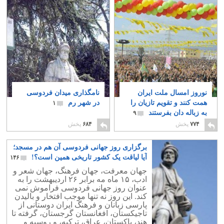
نوروز امسال ملت ایران
نامگذاری میدان فردوسی
همت کنند و تقویم تازیان را
در شهر رم
۱
به زباله دان بفرستند
۹
۷۷۴
پخش
۶۸۴
پخش
برگزاری روز جهانی فردوسی آن هم در مسجد؛
آیا لیاقت یک کشور تاریخی همین است؟!
۱۴۶
جهان معرفت، جهان فرهنگ، جهان شعر و
ادب، ۱۵ ماه مه برابر ۲۶ اردیبهشت را به
عنوان روز جهانی فردوسی فراموش نمی
کند. این روز نه تنها موجب افتخار و بالیدن
پارسی زبانان و فرهنگ ایران دوستانی از
تاجیکستان، افغانستان گرجستان، گرفته تا
هند، پاکستان، عراق، ترکیه، و روسیه و