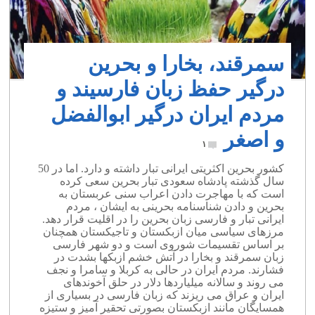
سمرقند، بخارا و بحرین
درگیر حفظ زبان فارسیند و
مردم ایران درگیر ابوالفضل
و اصغر
۱
کشور بحرین اکثریتی ایرانی تبار داشته و دارد. اما در 50
سال گذشته پادشاه سعودی تبار بحرین سعی کرده
است که با مهاجرت دادن اعراب سنی عربستان به
بحرین و دادن شناسنامه بحرینی به ایشان ، مردم
ایرانی تبار و فارسی زبان بحرین را در اقلیت قرار دهد.
مرزهای سیاسی میان ازبکستان و تاجیکستان همچنان
بر اساس تقسیمات شوروی است و دو شهر فارسی
زبان سمرقند و بخارا در آتش خشم ازبکها بشدت در
فشارند. مردم ایران در حالی به کربلا و سامرا و نجف
می روند و سالانه میلیاردها دلار در حلق آخوندهای
ایران و عراق می ریزند که زبان فارسی در بسیاری از
همسایگان مانند ازبکستان بصورتی تحقیر آمیز و ستیزه