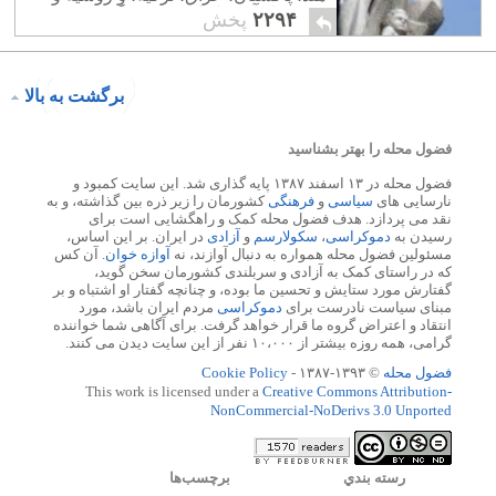
بخشی از آفریقا را در بر می گیرد.
۲۲۹۴
پخش
برگشت به بالا
فضول محله را بهتر بشناسید
فضول محله در ۱۳ اسفند ۱۳۸۷ پایه گذاری شد. این سایت کمبود و
نارسایی های
سیاسی
و
فرهنگی
کشورمان را زیر ذره بین گذاشته، و به
نقد می پردازد. هدف فضول محله کمک و راهگشایی است برای
رسیدن به
دموکراسی
،
سکولارسم
و
آزادی
در ایران. بر این اساس،
مسئولین فضول محله همواره به دنبال آوازند، نه
آوازه خوان
. آن کس
که در راستای کمک به آزادی و سربلندی کشورمان سخن گوید،
گفتارش مورد ستایش و تحسین ما بوده، و چنانچه گفتار او اشتباه و بر
مبنای سیاست نادرست برای
دموکراسی
مردم ایران باشد، مورد
انتقاد و اعتراض گروه ما قرار خواهد گرفت. برای آگاهی شما خواننده
گرامی، همه روزه بیشتر از ۱۰،۰۰۰ نفر از این سایت دیدن می کنند.
فضول محله
© ۱۳۹۳-۱۳۸۷ -
Cookie Policy
This work is licensed under a
Creative Commons Attribution-
NonCommercial-NoDerivs 3.0 Unported
رسته بندي
برچسب‌ها