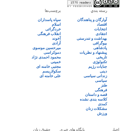
رسته بندي
برچسب‌ها
آوارگان و پناهندگان
سپاه پاسداران
اقتصاد
اسلام
انتخابات
خردگرائی
انتقادی
انقلاب فرهنگی
بهداشت و تندرستی
آخوند
بیوگرافی
آزادی
پادشاهی
میرحسین موسوی
پیشنهاد و نظریات
دموکراسی
تاریخی
محمود احمدی نژاد
تکنولوژی
خمینی
جنایات رژیم
مجتبی خامنه ای
دینی
سکولاریسم
زندانی سیاسی
علی خامنه ای
سیاسی
طنز
فرهنگی
قصه و داستان
کلاسه بندی نشده
کمدی
مشکلات زنان
ورزش
اخبار
پایگاه های خبری
حقوق زنان