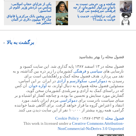
شکنجه و بی حرمتی نسبت به
یکی از مَزایایِ حجابِ اسلامی:
بانوان بزرگوار کشورمان، از چه
سکسِ بی دَردسَرِ وَزیر عُلوم دَر
فرهنگی سرچشمه می گیرد؛
آسانسور!
ایرانی، و یا تازیان؟
شرکت درانتخابات، خدمت یا
مدیر پیشین بانک مرکزی با قاچاق
خیانت به ملت؟؟
چک ۷۲ میلیون دلاری در آلمان
دستگیر شد
برگشت به بالا
فضول محله را بهتر بشناسید
فضول محله در ۱۳ اسفند ۱۳۸۷ پایه گذاری شد. این سایت کمبود و
نارسایی های
سیاسی
و
فرهنگی
کشورمان را زیر ذره بین گذاشته، و به
نقد می پردازد. هدف فضول محله کمک و راهگشایی است برای
رسیدن به
دموکراسی
،
سکولارسم
و
آزادی
در ایران. بر این اساس،
مسئولین فضول محله همواره به دنبال آوازند، نه
آوازه خوان
. آن کس
که در راستای کمک به آزادی و سربلندی کشورمان سخن گوید،
گفتارش مورد ستایش و تحسین ما بوده، و چنانچه گفتار او اشتباه و بر
مبنای سیاست نادرست برای
دموکراسی
مردم ایران باشد، مورد
انتقاد و اعتراض گروه ما قرار خواهد گرفت. برای آگاهی شما خواننده
گرامی، همه روزه بیشتر از ۱۰،۰۰۰ نفر از این سایت دیدن می کنند.
فضول محله
© ۱۳۹۳-۱۳۸۷ -
Cookie Policy
This work is licensed under a
Creative Commons Attribution-
NonCommercial-NoDerivs 3.0 Unported