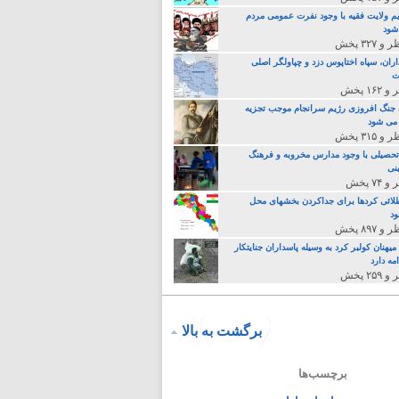
م ولایت فقیه با وجود نفرت عمومی مردم
 شود
اران، سپاه اختاپوس دزد و چپاولگر اصلی
ت
جنگ افروزی رژیم سرانجام موجب تجزیه
می شود
تحصیلی با وجود مدارس مخروبه و فرهنگ
نی
لائی کردها برای جداکردن بخشهای محل
د
یهنان کولبر کرد به وسیله پاسداران جنایتکار
مه دارد
برگشت به بالا
برچسب‌ها