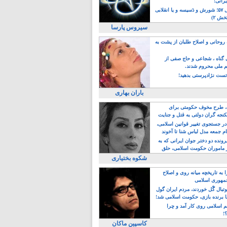
یرانی!
رویداد سال ۵۷؛ شورش و دَسیسه و یا انقلابی
خش ۲)
سیروس پارسا
روحانی و اصلاح طلبان از پشت به
ی گناه ، شجاعی و حاج صفی از
یم ملی محروم شدند.
ست نژادپرستی بدهید!
باران بهاری
طرح مخوف حکومتی برای
جه گران دولتی به قتل و جنایت
در جستجوی تغییر قوانین اسلامی،
ام جمعه مدل لباس شنا تا آخوند
مجنسگرا!
رونده دو دختر جوان ایرانی که به
 ماموران حکومت اسلامی، حلق
شکوه بختیاری
 به تاریخچه میانه روی و اصلاح
مهوری اسلامی
وتبال گًل خوردند، مردم ایران گول
ا برنده بازی، حکومت اسلامی شد!
م اسلامی روی کار آمد و چرا
؟!
کاسپین ماکان