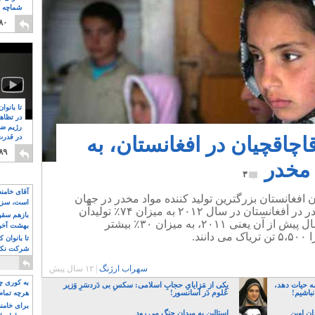
شماچه م
۸
۸۰
تا بانوا
در تظاه
رژیم ضد
چاقچیان در افغانستان، به
در قدرت
۸
۸۹
 مخدر
۳
آقای خامن
ن افغانستان بزرگترین تولید کننده مواد مخدر در جهان
است، سزا
است. بنا به گزارشی تولید مواد مخدر در أفغانستان در سال ۲۰۱۲ به میزان ۷۴٪ تولیدآن
تواند باشد؟
بازهم سقوط
در جهان و ۴۹۰۰ تن بوده، و تولید سال پیش از آن یعنی ۲۰۱۱، به میزان ۳۰٪ بیشتر
بهشت آخون
د.
تا بانوان 
شرکت نکنن
قدرت باقی
سهراب ارژنگ
|
۱۲ سال پیش
به کوری چش
ه حیات دهد،
یکی از مَزایایِ حجابِ اسلامی: سکسِ بی دَردسَرِ وَزیر
نباشیم!
عُلوم دَر آسانسور!
هرچه تمام
برای خامنه
۸ سال به زندان اوین
استالین به میدان جنگ می رود