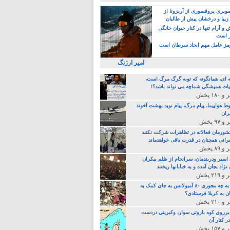
یری پروفسوری از آریزونا از
زیبا و درخشان پیش از طالبان
 آرام تنها در کنار حیوان خانگی
ر است
ز عامل مهم ایجاد سرطان است
امیر ارژنگ
ه ای، همانگونه که توبه گرگ مرگ است،
ات همیشگی شماچه می تواند باشد؟!
ط هواپیما، پیام مرگ، پیام نوید بهشت آخوند
ران
 کشورمان فعالانه در تظاهرات شرکت نکنند
رانی همچنان در قدرت باقی خواهدماند
 اسیر ودربندمان، سرانجام از ظلم بیکران
نژاد بجان آمده و به خبابانها ریختند
خامنه ای، به چه مجوزی ۸۰ آمبولانس به جای کمک به
ن به کربلا فرستادی؟
 برروی کوه باروتی سوار، وکبریتی دردست
ر کنار آن