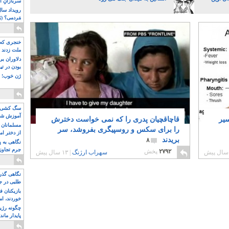
سربازانِ ا
مَردمی؟ (بَ
خنجری که 
ملت زدند
دلاوران ب
بودن در ت
ژن خوب! ت
سگ کشی، 
آموزش شکن
سیر
قاچاقچیان پدری را که نمی خواست دخترش
بیشتر
مسلمانان 
را برای سکس و روسپیگری بفروشد، سر
از دختر ام
بریدند
۸
مسلمان ه
نگاهی به پ
جرم تجاوز
۲۷۹۲
پخش
سهراب ارژنگ
|
۱۳ سال پیش
آویز شدند!
نگاهی گذرا
طلبی در ج
بازیکنان ف
خوردند، ام
چگونه رژی
پایدار ماند