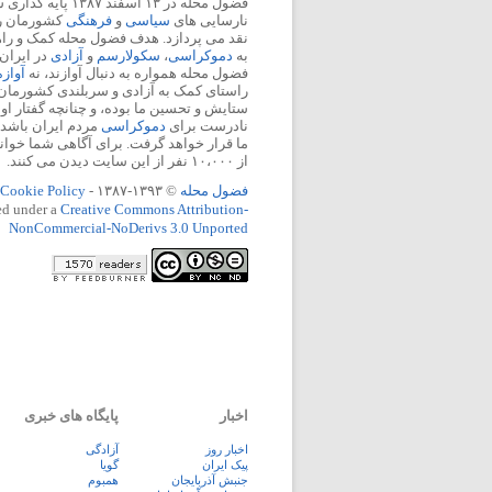
فضول محله در ۱۳ اسفند
نارسایی های
سیاسی
و
فرهنگی
کشورمان را 
نقد می پردازد. هدف فضول محله کمک و ر
به
دموکراسی
،
سکولارسم
و
آزادی
در ایران
فضول محله همواره به دنبال آوازند، نه
آواز
راستای کمک به آزادی و سربلندی کشورمان
ستایش و تحسین ما بوده، و چنانچه گفتار او
نادرست برای
دموکراسی
مردم ایران باشد، 
ما قرار خواهد گرفت. برای آگاهی شما خوان
از ۱۰،۰۰۰ نفر از این سایت دیدن می کنند.
فضول محله
© ۱۳۹۳-۱۳۸۷ -
Cookie Policy
ed under a
Creative Commons Attribution-
NonCommercial-NoDerivs 3.0 Unported
اخبار
پایگاه های خبری
اخبار روز
آزادگی
پيک ايران
گویا
جنبش آذربایجان
همبوم