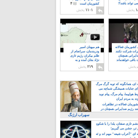
۴
ی تواند باشد؟!
کشورمان است
۱
پخش
۱۱۰۱
پخش
ن کشورمان فعالانه
هم میهنان اسیر
رات شرکت نکنند
ودربندمان، سرانجام از
ایرانی همچنان
ظلم بیکران رژیم تازی
 باقی خواهدماند
نژاد بجان آمده و به
۸
خبابانها ریختند
پخش
۲۱۹
پخش
ه ای، همانگونه که توبه گرگ مرگ
ی جنایات همیشگی شماچه می
!
 هواپیما، پیام مرگ، پیام نوید
د به مردم ایران
کشورمان فعالانه در تظاهرات
د رژیم ضدایرانی همچنان در
 خواهدماند
سهراب ارژنگ
م تازی صفتان، یلدا را با شکوهِ
 تر، جشن می گیریم!
 ای "اَعراب شیعه" مهم اند و نَه