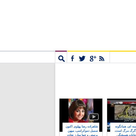
مشترک
جستجو
نه ای، همانگونه
شاهزاده رضا پهلوی اکنون
 گرگ مرگ است،
سمبل دموکراسی، میهن
نایات همیشگی
پرستی و تنها مبارز نجات