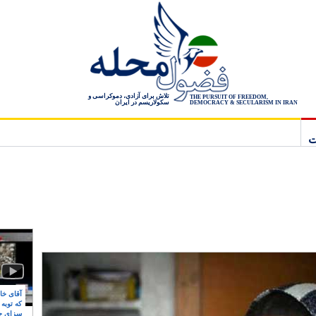
تلاش برای آزادی، دموکراسی و
THE PURSUIT OF FREEDOM,
سکولاریسم در ایران
DEMOCRACY & SECULARISM IN IRAN
ت
آقای خام
که توبه
سزای ج