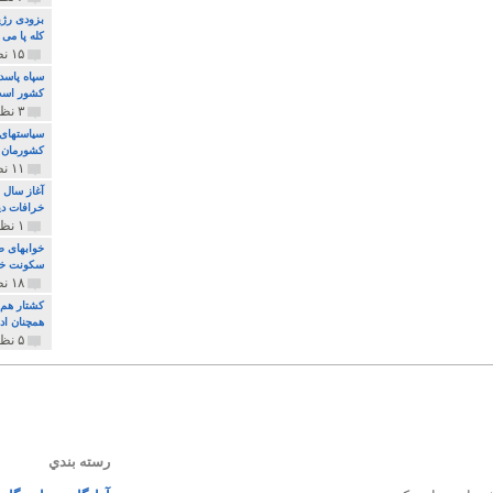
بزودی رژی
کله پا می
۱۵ نظر و ۳۲۷ پخش
سپاه پاسد
کشور اس
۳ نظر و ۱۶۲ پخش
سیاستهای 
کشورمان 
۱۱ نظر و ۳۱۵ پخش
آغاز سال 
خرافات دی
۱ نظر و ۷۴ پخش
خوابهای ط
سکونت خو
۱۸ نظر و ۸۹۷ پخش
کشتار هم م
همچنان ادا
۵ نظر و ۲۵۹ پخش
رسته بندي