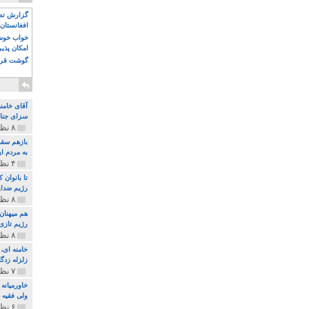
گزارش تصو
افغانستان 
خواب خوش و
امکان پذی
گوشت قرم
آقای خامن
سزای جنای
۸ نظر و ۱۸۰ پخش
بازهم سقو
به مردم ای
۴ نظر و ۹۷ پخش
تا بانوان
رژیم ضدای
۸ نظر و ۸۹ پخش
هم میهنان
رژیم تازی 
۸ نظر و ۲۱۹ پخش
زلزله زدگا
۷ نظر و ۲۱۰ پخش
خاورمیانه
ولی فقیه د
۶ نظر و ۱۵۷ پخش