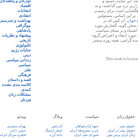
 ۱۳۸۷ پایه گذاری شد. این سایت کمبود و
آوارگان و پناهندگان
زیر ذره بین گذاشته، و به
اقتصاد
اهگشایی است برای رسیدن
انتخابات
. بر این اساس، مسئولین
انتقادی
ه خوان
. آن کس که در
بهداشت و تندرستی
 سخن گوید، گفتارش مورد
بیوگرافی
 اشتباه و بر مبنای سیاست
پادشاهی
مورد انتقاد و اعتراض گروه
پیشنهاد و نظریات
نده گرامی، همه روزه بیشتر
تاریخی
تکنولوژی
جنایات رژیم
دینی
This work is licens
زندانی سیاسی
سیاسی
طنز
فرهنگی
قصه و داستان
کلاسه بندی نشده
کمدی
مشکلات زنان
ورزش
حقوق زنان
سیاست
وبلاگ
ویدئو
حقوق بشر
جبهه آزادیخواهان
آذرخش
بهرام مشیری
حقوق بشر در ایران
حزب مشروطه ایران
اصغر ارسنگ
حسن داعی
زنان ايران پرس نيوز
شورای ملی ایران
باچه آزره
فيلم و سريال ايران