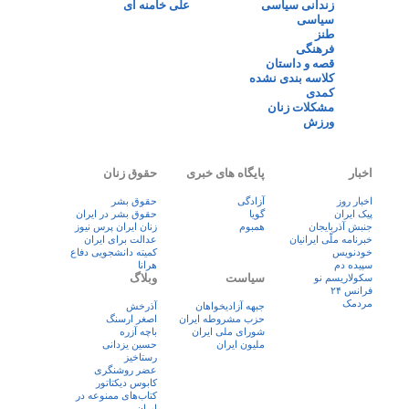
زندانی سیاسی
علی خامنه ای
سیاسی
طنز
فرهنگی
قصه و داستان
کلاسه بندی نشده
کمدی
مشکلات زنان
ورزش
اخبار
پایگاه های خبری
حقوق زنان
اخبار روز
آزادگی
حقوق بشر
پيک ايران
گویا
حقوق بشر در ایران
جنبش آذربایجان
همبوم
زنان ايران پرس نيوز
خبرنامه ملّی ایرانیان
عدالت برای ایران
خودنویس
کمیته دانشجویی دفاع
سپیده دم
هرانا
سیاست
وبلاگ
سکولاریسم نو
فرانس ۲۴
مردمک
جبهه آزادیخواهان
آذرخش
حزب مشروطه ایران
اصغر ارسنگ
شورای ملی ایران
باچه آزره
ملیون ایران
حسین یزدانی
رستاخیز
عضر روشنگری
کابوس دیکتاتور
کتاب‌های ممنوعه در
ایران