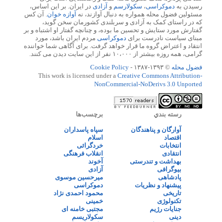
رسیدن به
دموکراسی
،
سکولارسم
و
آزادی
در ایران. بر این اساس،
مسئولین فضول محله همواره به دنبال آوازند، نه
آوازه خوان
. آن کس
که در راستای کمک به آزادی و سربلندی کشورمان سخن گوید،
گفتارش مورد ستایش و تحسین ما بوده، و چنانچه گفتار او اشتباه و بر
مبنای سیاست نادرست برای
دموکراسی
مردم ایران باشد، مورد
انتقاد و اعتراض گروه ما قرار خواهد گرفت. برای آگاهی شما خواننده
گرامی، همه روزه بیشتر از ۱۰،۰۰۰ نفر از این سایت دیدن می کنند.
فضول محله
© ۱۳۹۳-۱۳۸۷ -
Cookie Policy
This work is licensed under a
Creative Commons Attribution-
NonCommercial-NoDerivs 3.0 Unported
رسته بندي
برچسب‌ها
آوارگان و پناهندگان
سپاه پاسداران
اقتصاد
اسلام
انتخابات
خردگرائی
انتقادی
انقلاب فرهنگی
بهداشت و تندرستی
آخوند
بیوگرافی
آزادی
پادشاهی
میرحسین موسوی
پیشنهاد و نظریات
دموکراسی
تاریخی
محمود احمدی نژاد
تکنولوژی
خمینی
جنایات رژیم
مجتبی خامنه ای
دینی
سکولاریسم