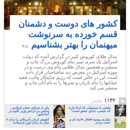
کشور های دوست و دشمنان
قسم خورده به سرنوشت
میهنمان را بهتر بشناسیم
۲
مدال طلای کوروش کبیر در گزارش آمده که دولت
اسرائیل یک سری تمبر بنام کوروش بزرگ چاپ و
منتشر،و همچنین مدال طلایی بنام وی درست و در
موزه اسرائیل در معرض دید تماشاچیان قرار داده
است. این در حالی است که رژیم جنایتکار ولایت فقیه
خیابانها را بنام تازیان و تمبرها را به نام آنان چاپ و
منتشر می کند.
۱۱۳۲
پخش
سُخنی با مسیحیانی که ادعا دارند
یکی از مَزایایِ حجابِ اسلامی:
که عیسی، خدایِ عشق است!
سکسِ بی دَردسَرِ وَزیر عُلوم دَر
آسانسور!
نوکری روسیه افتخار خامنه ای و
کشیش ایرانی آمریکایی را برای ۸
خفت مردم
سال به زندان اوین فرستادند