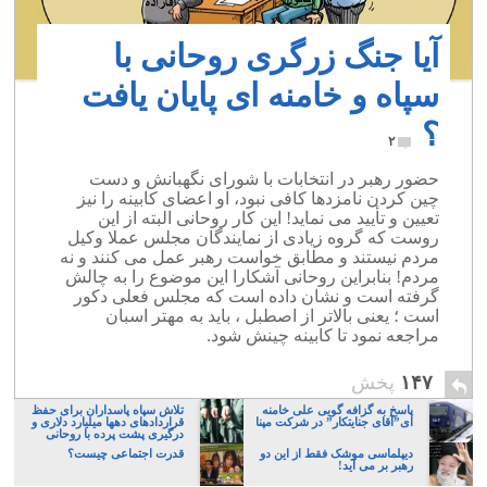
آیا جنگ زرگری روحانی با
سپاه و خامنه ای پایان یافت
؟
۲
حضور رهبر در انتخابات با شورای نگهبانش و دست
چین کردن نامزدها کافی نبود، او اعضای کابینه را نیز
تعیین و تأیید می نماید! این کار روحانی البته از این
روست که گروه زیادی از نمایندگان مجلس عملا وکیل
مردم نیستند و مطابق خواست رهبر عمل می کنند و نه
مردم! بنابراین روحانی آشکارا این موضوع را به چالش
گرفته است و نشان داده است که مجلس فعلی دکور
است ؛ یعنی بالاتر از اصطبل ، باید به مهتر اسبان
مراجعه نمود تا کابینه چینش شود.
۱۴۷
پخش
پاسخ به گزافه گویی علی خامنه
تلاش سپاه پاسداران برای حفظ
ای”آقای جنایتکار” در شرکت مپنا
قراردادهای دهها میلیارد دلاری و
درگیری پشت پرده با روحانی
دیپلماسی موشک فقط از این دو
قدرت اجتماعی چیست؟
رهبر بر می آید!