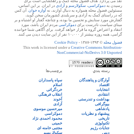
نقد می پردازد. هدف فضول محله کمک و راهگشایی است برای
رسیدن به
دموکراسی
،
سکولارسم
و
آزادی
در ایران. بر این اساس،
مسئولین فضول محله همواره به دنبال آوازند، نه
آوازه خوان
. آن کس
که در راستای کمک به آزادی و سربلندی کشورمان سخن گوید،
گفتارش مورد ستایش و تحسین ما بوده، و چنانچه گفتار او اشتباه و بر
مبنای سیاست نادرست برای
دموکراسی
مردم ایران باشد، مورد
انتقاد و اعتراض گروه ما قرار خواهد گرفت. برای آگاهی شما خواننده
گرامی، همه روزه بیشتر از ۱۰،۰۰۰ نفر از این سایت دیدن می کنند.
فضول محله
© ۱۳۹۳-۱۳۸۷ -
Cookie Policy
This work is licensed under a
Creative Commons Attribution-
NonCommercial-NoDerivs 3.0 Unported
رسته بندي
برچسب‌ها
آوارگان و پناهندگان
سپاه پاسداران
اقتصاد
اسلام
انتخابات
خردگرائی
انتقادی
انقلاب فرهنگی
بهداشت و تندرستی
آخوند
بیوگرافی
آزادی
پادشاهی
میرحسین موسوی
پیشنهاد و نظریات
دموکراسی
تاریخی
محمود احمدی نژاد
تکنولوژی
خمینی
جنایات رژیم
مجتبی خامنه ای
دینی
سکولاریسم