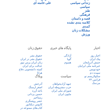
زندانی سیاسی
علی خامنه ای
سیاسی
طنز
فرهنگی
قصه و داستان
کلاسه بندی نشده
کمدی
مشکلات زنان
ورزش
اخبار
پایگاه های خبری
حقوق زنان
اخبار روز
آزادگی
حقوق بشر
پيک ايران
گویا
حقوق بشر در ایران
جنبش آذربایجان
همبوم
زنان ايران پرس نيوز
خبرنامه ملّی ایرانیان
عدالت برای ایران
خودنویس
کمیته دانشجویی دفاع
سپیده دم
هرانا
سیاست
وبلاگ
سکولاریسم نو
فرانس ۲۴
مردمک
جبهه آزادیخواهان
آذرخش
حزب مشروطه ایران
اصغر ارسنگ
شورای ملی ایران
باچه آزره
ملیون ایران
حسین یزدانی
رستاخیز
عضر روشنگری
کابوس دیکتاتور
کتاب‌های ممنوعه در