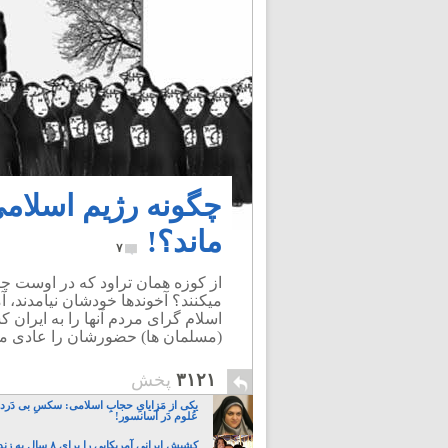
چگونه رژیم اسلامی 
ماند؟!
۷
از کوزه همان تراود که در اوست چر
میکنند؟ آخوند‌ها خودشان نیامدند، آم
اسلام گرای مردم آنها را به ایران 
(مسلمان ها) حضورشان را عادی می‌دا
۳۱۲۱
پخش
یکی از مَزایایِ حجابِ اسلامی: سکسِ بی دَردسَ
عُلوم دَر آسانسور!
کشیش ایرانی آمریکایی را برای 