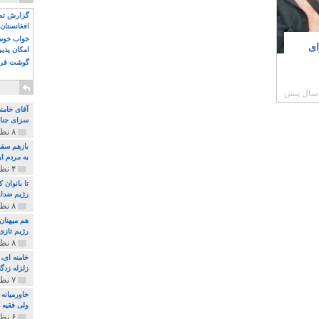
گزارش تصو
افغانستان 
خواب خوش و
ای
امکان پذی
گوشت قرم
آقای خامن
سزای جنای
۸ نظر و ۱۸۰ پخش
بازهم سقو
به مردم ای
۴ نظر و ۹۷ پخش
تا بانوان
رژیم ضدای
۸ نظر و ۸۹ پخش
هم میهنان
رژیم تازی 
۸ نظر و ۲۱۹ پخش
زلزله زدگا
۷ نظر و ۲۱۰ پخش
خاورمیانه
ولی فقیه د
۶ نظر و ۱۵۷ پخش