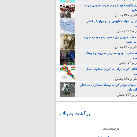
م ولایت فقیه با وجود نفرت عمومی مردم
 شود
اران، سپاه اختاپوس دزد و چپاولگر اصلی
ت
جنگ افروزی رژیم سرانجام موجب تجزیه
می شود
تحصیلی با وجود مدارس مخروبه و فرهنگ
نی
لائی کردها برای جداکردن بخشهای محل
د
یهنان کولبر کرد به وسیله پاسداران جنایتکار
مه دارد
برگشت به بالا
برچسب‌ها