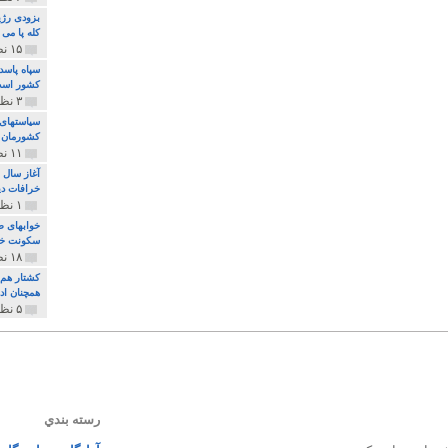
بزودی رژی
کله پا می
۱۵ نظر و ۳۲۷ پخش
سپاه پاسد
کشور اس
۳ نظر و ۱۶۲ پخش
سیاستهای 
کشورمان 
۱۱ نظر و ۳۱۵ پخش
آغاز سال 
خرافات دی
۱ نظر و ۷۴ پخش
خوابهای ط
سکونت خو
۱۸ نظر و ۸۹۷ پخش
کشتار هم م
همچنان ادا
۵ نظر و ۲۵۹ پخش
رسته بندي