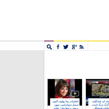
مشترک
جستجو
نه ای، همانگونه
شاهزاده رضا پهلوی اکنون
 گرگ مرگ است،
سمبل دموکراسی، میهن
نایات همیشگی
پرستی و تنها مبارز نجات