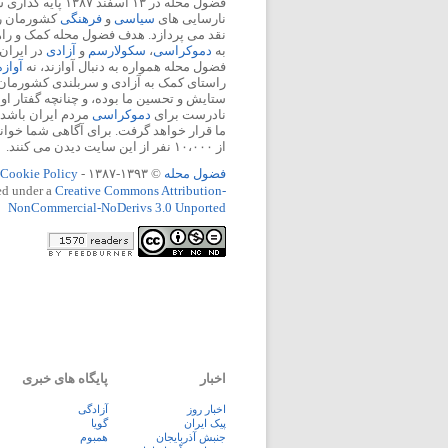
فضول محله در ۱۳ اسفند
نارسایی های
سیاسی
و
فرهنگی
کشورمان را 
نقد می پردازد. هدف فضول محله کمک و ر
به
دموکراسی
،
سکولارسم
و
آزادی
در ایران
فضول محله همواره به دنبال آوازند، نه
آواز
راستای کمک به آزادی و سربلندی کشورمان
ستایش و تحسین ما بوده، و چنانچه گفتار او
نادرست برای
دموکراسی
مردم ایران باشد، 
ما قرار خواهد گرفت. برای آگاهی شما خوان
از ۱۰،۰۰۰ نفر از این سایت دیدن می کنند.
فضول محله
© ۱۳۹۳-۱۳۸۷ -
Cookie Policy
ed under a
Creative Commons Attribution-
NonCommercial-NoDerivs 3.0 Unported
اخبار
پایگاه های خبری
اخبار روز
آزادگی
پيک ايران
گویا
جنبش آذربایجان
همبوم