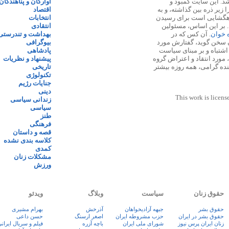
 ۱۳۸۷ پایه گذاری شد. این سایت کمبود و
آوارگان و پناهندگان
زیر ذره بین گذاشته، و به
اقتصاد
اهگشایی است برای رسیدن
انتخابات
. بر این اساس، مسئولین
انتقادی
ه خوان
. آن کس که در
بهداشت و تندرستی
 سخن گوید، گفتارش مورد
بیوگرافی
 اشتباه و بر مبنای سیاست
پادشاهی
مورد انتقاد و اعتراض گروه
پیشنهاد و نظریات
نده گرامی، همه روزه بیشتر
تاریخی
تکنولوژی
جنایات رژیم
دینی
This work is licens
زندانی سیاسی
سیاسی
طنز
فرهنگی
قصه و داستان
کلاسه بندی نشده
کمدی
مشکلات زنان
ورزش
حقوق زنان
سیاست
وبلاگ
ویدئو
حقوق بشر
جبهه آزادیخواهان
آذرخش
بهرام مشیری
حقوق بشر در ایران
حزب مشروطه ایران
اصغر ارسنگ
حسن داعی
زنان ايران پرس نيوز
شورای ملی ایران
باچه آزره
فيلم و سريال ايران