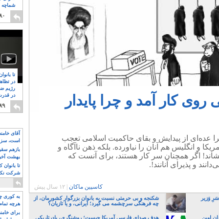
شماچه م
۸
۸۰
تا بانوا
در تظاه
رژیم ضد
روی کار آمد و چرا پایدار
در قدرت
۸
۸۹
آقای خامن
ا عده‌ای از پیدایش و بقای حاکمیت اسلامی تعجب
است، سزا
ریکا و انگلیس هم آنان را نیاورده. بلکه ذهن ناآگاه و
تواند باشد؟
بازهم سقوط
کشاند! اگر همچنان سر کار هستند، برای آنست که
بهشت آخون
نند و پذیرای آنانند!.
تا بانوان 
شرکت نکنن
قدرت باقی
کاسپین ماکان
|
۱۲ سال پیش
به کوری چش
رِ وَزیر
شکنجه و بی حرمتی نسبت به بانوان بزرگوار کشورمان، از
چه فرهنگی سرچشمه می گیرد؛ ایرانی، و یا تازیان؟
هرچه تمام
برای خامنه
۸ سال به زندان اوین
هدف صدای فارسی آمریکا چیست؛ روشنگری، یادرتاریکی