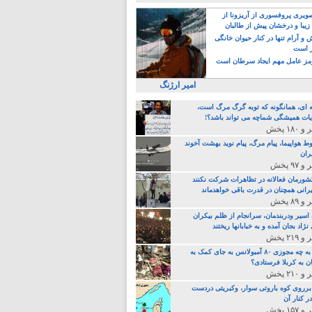
یری پروفسوری از آریزونا از
زیبا و درخشان پیش از طالبان
 آرام تنها در کنار حیوان خانگی
ر است
ز عامل مهم ایجاد سرطان است
امیر ارژنگ
ه ای، همانگونه که توبه گرگ مرگ است،
ات همیشگی شماچه می تواند باشد؟!
ط هواپیما، پیام مرگ، پیام نوید بهشت آخوند
ران
 کشورمان فعالانه در تظاهرات شرکت نکنند
رانی همچنان در قدرت باقی خواهدماند
 اسیر ودربندمان، سرانجام از ظلم بیکران
نژاد بجان آمده و به خبابانها ریختند
خامنه ای، به چه مجوزی ۸۰ آمبولانس به جای کمک به
ن به کربلا فرستادی؟
 برروی کوه باروتی سوار، وکبریتی دردست
ر کنار آن