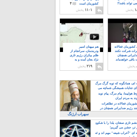
۴
ی تواند باشد؟!
کشورمان است
۱
پخش
۱۱۰۱
پخش
ن کشورمان فعالانه
هم میهنان اسیر
رات شرکت نکنند
ودربندمان، سرانجام از
ایرانی همچنان
ظلم بیکران رژیم تازی
 باقی خواهدماند
نژاد بجان آمده و به
۸
خبابانها ریختند
پخش
۲۱۹
پخش
ه ای، همانگونه که توبه گرگ مرگ
ی جنایات همیشگی شماچه می
!
 هواپیما، پیام مرگ، پیام نوید
د به مردم ایران
کشورمان فعالانه در تظاهرات
د رژیم ضدایرانی همچنان در
 خواهدماند
سهراب ارژنگ
م تازی صفتان، یلدا را با شکوهِ
 تر، جشن می گیریم!
 ای "اَعراب شیعه" مهم اند و نَه