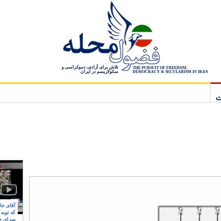
تلاش برای آزادی، دموکراسی و
THE PURSUIT OF FREEDOM,
سکولاریسم در ایران
DEMOCRACY & SECULARISM IN IRAN
ت
آقای خام
که توبه
سزای ج