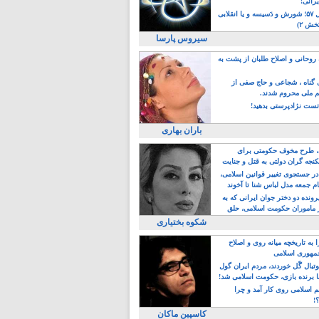
یرانی!
رویداد سال ۵۷؛ شورش و دَسیسه و یا انقلابی
خش ۲)
سیروس پارسا
روحانی و اصلاح طلبان از پشت به
ی گناه ، شجاعی و حاج صفی از
یم ملی محروم شدند.
ست نژادپرستی بدهید!
باران بهاری
طرح مخوف حکومتی برای
جه گران دولتی به قتل و جنایت
در جستجوی تغییر قوانین اسلامی،
ام جمعه مدل لباس شنا تا آخوند
مجنسگرا!
رونده دو دختر جوان ایرانی که به
 ماموران حکومت اسلامی، حلق
شکوه بختیاری
 به تاریخچه میانه روی و اصلاح
مهوری اسلامی
وتبال گًل خوردند، مردم ایران گول
ا برنده بازی، حکومت اسلامی شد!
م اسلامی روی کار آمد و چرا
؟!
کاسپین ماکان