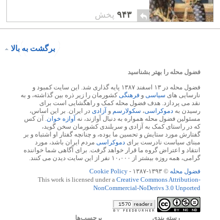
۹۴۳
پخش
برگشت به بالا
فضول محله را بهتر بشناسید
فضول محله در ۱۳ اسفند ۱۳۸۷ پایه گذاری شد. این سایت کمبود و
نارسایی های
سیاسی
و
فرهنگی
کشورمان را زیر ذره بین گذاشته، و به
نقد می پردازد. هدف فضول محله کمک و راهگشایی است برای
رسیدن به
دموکراسی
،
سکولارسم
و
آزادی
در ایران. بر این اساس،
مسئولین فضول محله همواره به دنبال آوازند، نه
آوازه خوان
. آن کس
که در راستای کمک به آزادی و سربلندی کشورمان سخن گوید،
گفتارش مورد ستایش و تحسین ما بوده، و چنانچه گفتار او اشتباه و بر
مبنای سیاست نادرست برای
دموکراسی
مردم ایران باشد، مورد
انتقاد و اعتراض گروه ما قرار خواهد گرفت. برای آگاهی شما خواننده
گرامی، همه روزه بیشتر از ۱۰،۰۰۰ نفر از این سایت دیدن می کنند.
فضول محله
© ۱۳۹۳-۱۳۸۷ -
Cookie Policy
This work is licensed under a
Creative Commons Attribution-
NonCommercial-NoDerivs 3.0 Unported
رسته بندي
برچسب‌ها