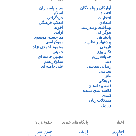
آوارگان و پناهندگان
سپاه پاسداران
اقتصاد
اسلام
انتخابات
خردگرائی
انتقادی
انقلاب فرهنگی
بهداشت و تندرستی
آخوند
بیوگرافی
آزادی
پادشاهی
میرحسین موسوی
پیشنهاد و نظریات
دموکراسی
تاریخی
محمود احمدی نژاد
تکنولوژی
خمینی
جنایات رژیم
مجتبی خامنه ای
دینی
سکولاریسم
زندانی سیاسی
علی خامنه ای
سیاسی
طنز
فرهنگی
قصه و داستان
کلاسه بندی نشده
کمدی
مشکلات زنان
ورزش
اخبار
پایگاه های خبری
حقوق زنان
اخبار روز
آزادگی
حقوق بشر
پيک ايران
گویا
حقوق بشر در ایران