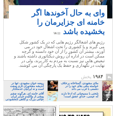
وای به حال آخوندها اگر
خامنه ای جزایرمان را
بخشیده باشد
۱۸
رژیم های اشغالگر رژیم هایی که در یک کشور شکل
می گیرند و یا کشوری را تحت اشغال خود در می
آورند، بیشتر آن کشور را از آن خود دانسته و گرچه
ممکن است در اداره آن روش دیکتاتوری داشته باشند و
تبعیض هایی نیز نسبت به مردم به کار برند، ولی در
نهایت در نگهداری و حفظ یک پارچگی آن می کوشند.
۱۹۸۴
پخش
ملای مشهدی، گستاخانه برخلاف
روضه خوان مشهدی، تنها در
خواسته ملتی بقای خود را در
اندیشه مفتخوران تازی صفت
دشمنی با غرب می داند
است و نه ایرانیان خدمتگذار
سُخنی با مسیحیانی که ادعا دارند
آقای خامنه ای، هرگونه چشم
که عیسی، خدایِ عشق است!
پوشی از مالکیت جزایر ایران
خیانتی بزرگ، و گناهی نابخشودنی
است