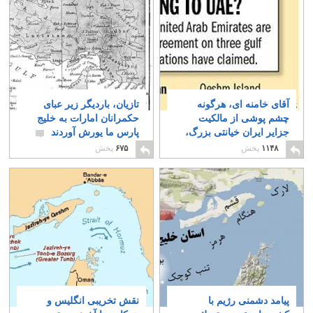
آقای خامنه ای، هرگونه
تازیان، باردیگر زیر عبای
چشم پوشی از مالکیت
حکمرانان امارات به خلیج
جزایر ایران خیانتی بزرگ،
پارس ما یورش آوردند
و گناهی نابخشودنی است
۵
۱۱۴۸
پخش
۶۷۵
پخش
۴
پیامد دشمنی رژیم با
نقش تخریبی انگلیس و