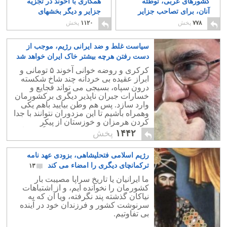
کشورهای عربی، توطئه
همکاری با آخوند در تجزیه
آنان، برای تصاحب جزایر
جزایر و دیگر بخشهای
سه گانه است
کشورمان
۶
۶
۷۷۸
پخش
۱۱۲۰
پخش
سیاست غلط و ضد ایرانی رژیم، موجب از
دست رفتن هرچه بیشتر خاک ایران خواهد شد
۲۰
کرکری و روضه خوانی آخوند ۵ تومانی و
ابراز عقیده بی خردانه چند شاخ شکسته
درون سپاه، بسیجی می تواند فجایع و
خسارات جبران ناپذیر دیگری برکشورمان
وارد سازد. پس هم وطن بیایید باهم یکی
وهمراه باشیم تا این مزدوران نتوانند با جدا
کردن هرمزان و خوزستان از پیکر
میهنمان، عهد نامه ترکمانچای دیگری را
۱۴۴۲
پخش
امضاء کنند.
رژیم اسلامی فتحلیشاهی، بزودی عهد نامه
ترکمانچای دیگری را امضاء می کند
۱۳
ما ایرانیان یا تاریخ سراپا مصیبت بار
کشورمان را نخوانده ایم، و از اشتباهات
نیاکان گذشته پند نگرفته، ویا آن که به
سرنوشت کشور و فرزندان خود در آینده
بی تفاوتیم.