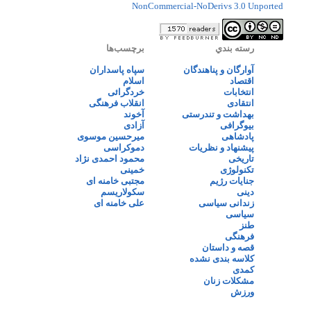
NonCommercial-NoDerivs 3.0 Unported
رسته بندي
برچسب‌ها
آوارگان و پناهندگان
سپاه پاسداران
اقتصاد
اسلام
انتخابات
خردگرائی
انتقادی
انقلاب فرهنگی
بهداشت و تندرستی
آخوند
بیوگرافی
آزادی
پادشاهی
میرحسین موسوی
پیشنهاد و نظریات
دموکراسی
تاریخی
محمود احمدی نژاد
تکنولوژی
خمینی
جنایات رژیم
مجتبی خامنه ای
دینی
سکولاریسم
زندانی سیاسی
علی خامنه ای
سیاسی
طنز
فرهنگی
قصه و داستان
کلاسه بندی نشده
کمدی
مشکلات زنان
ورزش