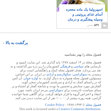
اسپیرولینا یک ماده معجزه
آسای غذای پروتینی و
وسیله پیشگیری و درمان
بیماری ها
۳
۵۶۹
پخش
برگشت به بالا
فضول محله را بهتر بشناسید
فضول محله در ۱۳ اسفند ۱۳۸۷ پایه گذاری شد. این سایت کمبود و
نارسایی های
سیاسی
و
فرهنگی
کشورمان را زیر ذره بین گذاشته، و به
نقد می پردازد. هدف فضول محله کمک و راهگشایی است برای
رسیدن به
دموکراسی
،
سکولارسم
و
آزادی
در ایران. بر این اساس،
مسئولین فضول محله همواره به دنبال آوازند، نه
آوازه خوان
. آن کس
که در راستای کمک به آزادی و سربلندی کشورمان سخن گوید،
گفتارش مورد ستایش و تحسین ما بوده، و چنانچه گفتار او اشتباه و بر
مبنای سیاست نادرست برای
دموکراسی
مردم ایران باشد، مورد
انتقاد و اعتراض گروه ما قرار خواهد گرفت. برای آگاهی شما خواننده
گرامی، همه روزه بیشتر از ۱۰،۰۰۰ نفر از این سایت دیدن می کنند.
فضول محله
© ۱۳۹۳-۱۳۸۷ -
Cookie Policy
This work is licensed under a
Creative Commons Attribution-