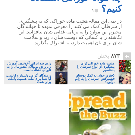
کنیم؟
۱
در طی این مقاله هشت ماده خوراکی که به پیشگیری
از سرطان کمک می کنند را معرفی نموده تا خوانندگان
محترم این موارد را به برنامه غذایی شان بیافزایند. این
نگاشته را با کسانی که دوست شان دارید و سلامت
شان برای تان اهمیت دارد، به اشتراک بگذارید.
۸۷۳
پخش
هشت ماده خوراکی بَرای
رژیم ضد ایرانی آخوندی، آموزش
پیشگیری از اَنواع سرطان را
و پرورش نونهالان کشورمان را به
بشناسیم
نابودی کشانده است
دُختری جوان به کمک دوستانِ
رزمندگان گرامی پاسدار و ارتشی،
فیسبوکش، سرطان را به زانو
آیا شما برای ملت هستید، یاملت
درآورد!
برای شما؟