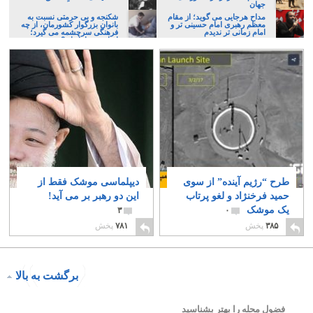
جهان
مداح هرجایی می گوید؛ از مقام
شکنجه و بی حرمتی نسبت به
معظم رهبری امام حسینی تر و
بانوان بزرگوار کشورمان، از چه
امام زمانی تر ندیدم
فرهنگی سرچشمه می گیرد؛
ایرانی، و یا تازیان؟
طرح “رژیم آینده” از سوی
دیپلماسی موشک فقط از
حمید فرخنژاد و لغو پرتاب
این دو رهبر بر می آید!
یک موشک
۳
۰
۳۸۵
پخش
۷۸۱
پخش
برگشت به بالا
فضول محله را بهتر بشناسید