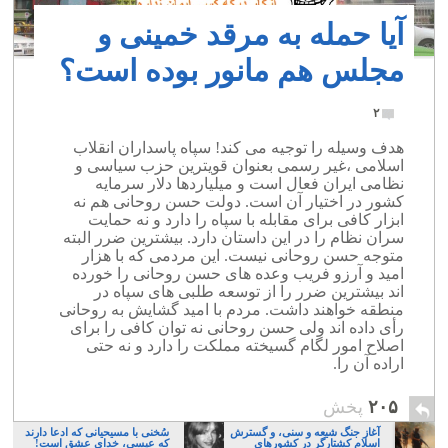
آیا حمله به مرقد خمینی و
مجلس هم مانور بوده است؟
۲
هدف وسیله را توجیه می کند! سپاه پاسداران انقلاب
اسلامی ،غیر رسمی بعنوان قویترین حزب سیاسی و
نظامی ایران فعال است و میلیاردها دلار سرمایه
کشور در اختیار آن است. دولت حسن روحانی هم نه
ابزار کافی برای مقابله با سپاه را دارد و نه حمایت
سران نظام را در این داستان دارد. بیشترین ضرر البته
متوجه حسن روحانی نیست. این مردمی که با هزار
امید و آرزو فریب وعده های حسن روحانی را خورده
اند بیشترین ضرر را از توسعه طلبی های سپاه در
منطقه خواهند داشت. مردم با امید گشایش به روحانی
رأی داده اند ولی حسن روحانی نه توان کافی را برای
اصلاح امور لگام گسیخته مملکت را دارد و نه حتی
اراده آن را.
۲۰۵
پخش
آغاز جنگ شیعه و سنی، و گسترش
سُخنی با مسیحیانی که ادعا دارند
اسلام کشتارگر در کشورهای
که عیسی، خدایِ عشق است!