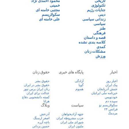
تاریخی
محمود احمدی نژاد
تکنولوژی
خمینی
جنایات رژیم
مجتبی خامنه ای
دینی
سکولاریسم
زندانی سیاسی
علی خامنه ای
سیاسی
طنز
فرهنگی
قصه و داستان
کلاسه بندی نشده
کمدی
مشکلات زنان
ورزش
اخبار
پایگاه های خبری
حقوق زنان
اخبار روز
آزادگی
حقوق بشر
پيک ايران
گویا
حقوق بشر در ایران
جنبش آذربایجان
همبوم
زنان ايران پرس نيوز
خبرنامه ملّی ایرانیان
عدالت برای ایران
خودنویس
کمیته دانشجویی دفاع
سپیده دم
هرانا
سیاست
وبلاگ
سکولاریسم نو
فرانس ۲۴
مردمک
جبهه آزادیخواهان
آذرخش
حزب مشروطه ایران
اصغر ارسنگ
شورای ملی ایران
باچه آزره
ملیون ایران
حسین یزدانی