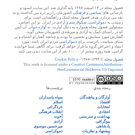
فضول محله در ۱۳ اسفند ۱۳۸۷ پایه گذاری شد. این سایت کمبود و
نارسایی های
سیاسی
و
فرهنگی
کشورمان را زیر ذره بین گذاشته، و به
نقد می پردازد. هدف فضول محله کمک و راهگشایی است برای
رسیدن به
دموکراسی
،
سکولارسم
و
آزادی
در ایران. بر این اساس،
مسئولین فضول محله همواره به دنبال آوازند، نه
آوازه خوان
. آن کس
که در راستای کمک به آزادی و سربلندی کشورمان سخن گوید،
گفتارش مورد ستایش و تحسین ما بوده، و چنانچه گفتار او اشتباه و بر
مبنای سیاست نادرست برای
دموکراسی
مردم ایران باشد، مورد
انتقاد و اعتراض گروه ما قرار خواهد گرفت. برای آگاهی شما خواننده
گرامی، همه روزه بیشتر از ۱۰،۰۰۰ نفر از این سایت دیدن می کنند.
فضول محله
© ۱۳۹۳-۱۳۸۷ -
Cookie Policy
This work is licensed under a
Creative Commons Attribution-
NonCommercial-NoDerivs 3.0 Unported
رسته بندي
برچسب‌ها
آوارگان و پناهندگان
سپاه پاسداران
اقتصاد
اسلام
انتخابات
خردگرائی
انتقادی
انقلاب فرهنگی
بهداشت و تندرستی
آخوند
بیوگرافی
آزادی
پادشاهی
میرحسین موسوی
پیشنهاد و نظریات
دموکراسی