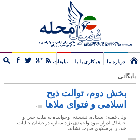
تلاش برای آزادی، دموکراسی و
THE PURSUIT OF FREEDOM,
سکولاریسم در ایران
DEMOCRACY & SECULARISM IN IRAN
درباره ما
همکاری با ما
تبلیغات
نخستین
مشترک
جستج
بایگانی
برگ
بخش دوم، توالت ذبح
اسلامی و فتوای ملاها
۰
ولی فقیه؛ ایستاده، نشسته، وخوابیده به ملت خس و
خاشاک ادرار نمود واحمدی نژاد ستاره درخشان جنایات
خود را برسکوی قدرت نشاند.