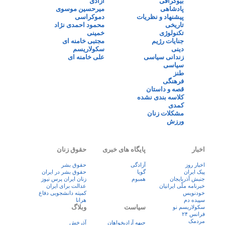
بیوگرافی
آزادی
پادشاهی
میرحسین موسوی
پیشنهاد و نظریات
دموکراسی
تاریخی
محمود احمدی نژاد
تکنولوژی
خمینی
جنایات رژیم
مجتبی خامنه ای
دینی
سکولاریسم
زندانی سیاسی
علی خامنه ای
سیاسی
طنز
فرهنگی
قصه و داستان
کلاسه بندی نشده
کمدی
مشکلات زنان
ورزش
اخبار
پایگاه های خبری
حقوق زنان
اخبار روز
آزادگی
حقوق بشر
پيک ايران
گویا
حقوق بشر در ایران
جنبش آذربایجان
همبوم
زنان ايران پرس نيوز
خبرنامه ملّی ایرانیان
عدالت برای ایران
خودنویس
کمیته دانشجویی دفاع
سپیده دم
هرانا
سیاست
وبلاگ
سکولاریسم نو
فرانس ۲۴
مردمک
جبهه آزادیخواهان
آذرخش