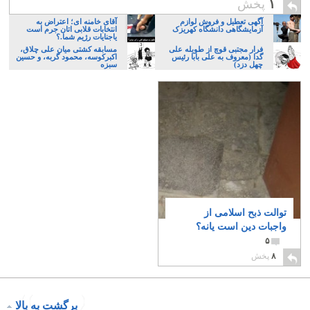
۱
پخش
آگهی تعطیل و فروش لوازم
آقای خامنه ای؛ اعتراض به
آزمایشگاهی دانشگاه کهریزک
انتخابات قلابی اتان جرم است
یاجنایات رژیم شما.؟
فرار مجتبی قوچ از طویله علی
مسابقه کشتی میان علی چلاق،
گدا (معروف به علی بابا رئیس
اکبرکوسه، محمود گربه، و حسین
چهل دزد)
سبزه
توالت ذبح اسلامی از
واجبات دین است یانه؟
۵
۸
پخش
برگشت به بالا