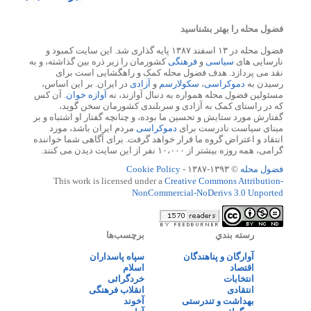
فضول محله را بهتر بشناسید
فضول محله در ۱۳ اسفند ۱۳۸۷ پایه گذاری شد. این سایت کمبود و
نارسایی های
سیاسی
و
فرهنگی
کشورمان را زیر ذره بین گذاشته، و به
نقد می پردازد. هدف فضول محله کمک و راهگشایی است برای
رسیدن به
دموکراسی
،
سکولارسم
و
آزادی
در ایران. بر این اساس،
مسئولین فضول محله همواره به دنبال آوازند، نه
آوازه خوان
. آن کس
که در راستای کمک به آزادی و سربلندی کشورمان سخن گوید،
گفتارش مورد ستایش و تحسین ما بوده، و چنانچه گفتار او اشتباه و بر
مبنای سیاست نادرست برای
دموکراسی
مردم ایران باشد، مورد
انتقاد و اعتراض گروه ما قرار خواهد گرفت. برای آگاهی شما خواننده
گرامی، همه روزه بیشتر از ۱۰،۰۰۰ نفر از این سایت دیدن می کنند.
فضول محله
© ۱۳۹۳-۱۳۸۷ -
Cookie Policy
This work is licensed under a
Creative Commons Attribution-
NonCommercial-NoDerivs 3.0 Unported
رسته بندي
برچسب‌ها
آوارگان و پناهندگان
سپاه پاسداران
اقتصاد
اسلام
انتخابات
خردگرائی
انتقادی
انقلاب فرهنگی
بهداشت و تندرستی
آخوند