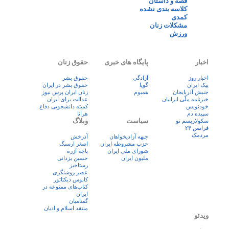
قصه و داستان
کلاسه بندی نشده
کمدی
مشکلات زنان
ورزش
اخبار
پایگاه های خبری
حقوق زنان
اخبار روز
آزادگی
حقوق بشر
پيک ايران
گویا
حقوق بشر در ایران
جنبش آذربایجان
همبوم
زنان ايران پرس نيوز
خبرنامه ملّی ایرانیان
عدالت برای ایران
خودنویس
کمیته دانشجویی دفاع
سپیده دم
هرانا
سیاست
وبلاگ
سکولاریسم نو
فرانس ۲۴
مردمک
جبهه آزادیخواهان
آذرخش
حزب مشروطه ایران
اصغر ارسنگ
شورای ملی ایران
باچه آزره
ملیون ایران
حسین یزدانی
رستاخیز
عضر روشنگری
کابوس دیکتاتور
کتاب‌های ممنوعه در
ایران
گمنامیان
منتقد اسلام و ادیان
ویدئو