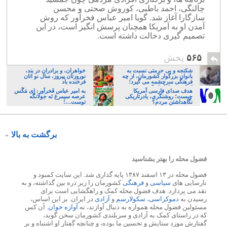
چالنگی، احمد باطبی، کوروش صحتی و محسن
سازگارا آغاز شد. گویا امیر عباس فخرآور که روش
آمدن او به آمریکا همچنان پرسش انگیز است، در این
تصمیم گیری دخالت داشته است.
۵۶۵
پخش
شکنجه و بی حرمتی نسبت به
خواهران، و برادران در بند،
بانوان بزرگوار کشورمان، از چه
نوروزتان پیروز، سال نو اتان
فرهنگی سرچشمه می گیرد؛
فرخنده باد
ایرانی، و یا تازیان؟
هدف صدای فارسی آمریکا
به امیر عباس فَخرآور: اِی مَگَس
چیست؛ روشنگری، یادرتاریکی
عرصه سیمرغ نَه جولانگَه
نگاهداشتن مردم؟
توست…!
برگشت به بالا
فضول محله را بهتر بشناسید
فضول محله در ۱۳ اسفند ۱۳۸۷ پایه گذاری شد. این سایت کمبود و
نارسایی های
سیاسی
و
فرهنگی
کشورمان را زیر ذره بین گذاشته، و به
نقد می پردازد. هدف فضول محله کمک و راهگشایی است برای
رسیدن به
دموکراسی
،
سکولارسم
و
آزادی
در ایران. بر این اساس،
مسئولین فضول محله همواره به دنبال آوازند، نه
آوازه خوان
. آن کس
که در راستای کمک به آزادی و سربلندی کشورمان سخن گوید،
گفتارش مورد ستایش و تحسین ما بوده، و چنانچه گفتار او اشتباه و بر