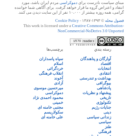
مبنای سیاست نادرست برای
دموکراسی
مردم ایران باشد، مورد
انتقاد و اعتراض گروه ما قرار خواهد گرفت. برای آگاهی شما خواننده
گرامی، همه روزه بیشتر از ۱۰،۰۰۰ نفر از این سایت دیدن می کنند.
فضول محله
© ۱۳۹۳-۱۳۸۷ -
Cookie Policy
This work is licensed under a
Creative Commons Attribution-
NonCommercial-NoDerivs 3.0 Unported
رسته بندي
برچسب‌ها
آوارگان و پناهندگان
سپاه پاسداران
اقتصاد
اسلام
انتخابات
خردگرائی
انتقادی
انقلاب فرهنگی
بهداشت و تندرستی
آخوند
بیوگرافی
آزادی
پادشاهی
میرحسین موسوی
پیشنهاد و نظریات
دموکراسی
تاریخی
محمود احمدی نژاد
تکنولوژی
خمینی
جنایات رژیم
مجتبی خامنه ای
دینی
سکولاریسم
زندانی سیاسی
علی خامنه ای
سیاسی
طنز
فرهنگی