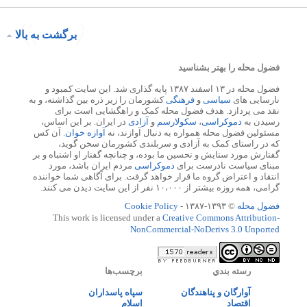
برگشت به بالا
فضول محله را بهتر بشناسید
فضول محله در ۱۳ اسفند ۱۳۸۷ پایه گذاری شد. این سایت کمبود و
نارسایی های
سیاسی
و
فرهنگی
کشورمان را زیر ذره بین گذاشته، و به
نقد می پردازد. هدف فضول محله کمک و راهگشایی است برای
رسیدن به
دموکراسی
،
سکولارسم
و
آزادی
در ایران. بر این اساس،
مسئولین فضول محله همواره به دنبال آوازند، نه
آوازه خوان
. آن کس
که در راستای کمک به آزادی و سربلندی کشورمان سخن گوید،
گفتارش مورد ستایش و تحسین ما بوده، و چنانچه گفتار او اشتباه و بر
مبنای سیاست نادرست برای
دموکراسی
مردم ایران باشد، مورد
انتقاد و اعتراض گروه ما قرار خواهد گرفت. برای آگاهی شما خواننده
گرامی، همه روزه بیشتر از ۱۰،۰۰۰ نفر از این سایت دیدن می کنند.
فضول محله
© ۱۳۹۳-۱۳۸۷ -
Cookie Policy
This work is licensed under a
Creative Commons Attribution-
NonCommercial-NoDerivs 3.0 Unported
رسته بندي
برچسب‌ها
آوارگان و پناهندگان
سپاه پاسداران
اقتصاد
اسلام