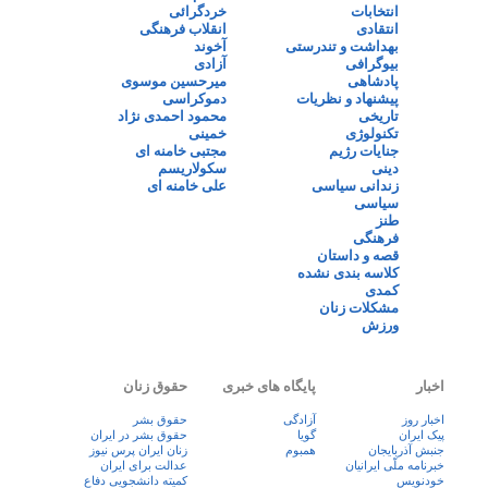
انتخابات
خردگرائی
انتقادی
انقلاب فرهنگی
بهداشت و تندرستی
آخوند
بیوگرافی
آزادی
پادشاهی
میرحسین موسوی
پیشنهاد و نظریات
دموکراسی
تاریخی
محمود احمدی نژاد
تکنولوژی
خمینی
جنایات رژیم
مجتبی خامنه ای
دینی
سکولاریسم
زندانی سیاسی
علی خامنه ای
سیاسی
طنز
فرهنگی
قصه و داستان
کلاسه بندی نشده
کمدی
مشکلات زنان
ورزش
اخبار
پایگاه های خبری
حقوق زنان
اخبار روز
آزادگی
حقوق بشر
پيک ايران
گویا
حقوق بشر در ایران
جنبش آذربایجان
همبوم
زنان ايران پرس نيوز
خبرنامه ملّی ایرانیان
عدالت برای ایران
خودنویس
کمیته دانشجویی دفاع