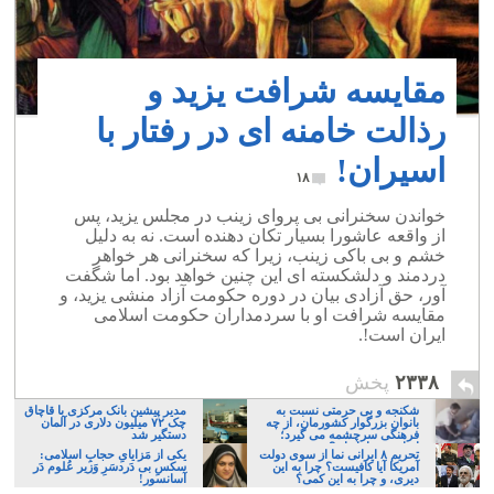
مقایسه شرافت یزید و
رذالت خامنه ای در رفتار با
اسیران!
۱۸
خواندن سخنرانی بی پروای زینب در مجلس یزید، پس
از واقعه عاشورا بسیار تکان دهنده است. نه به دلیل
خشم و بی باکی زینب، زیرا که سخنرانی هر خواهر
دردمند و دلشکسته ای این چنین خواهد بود. اما شگفت
آور، حق آزادی بیان در دوره حکومت آزاد منشی یزید، و
مقایسه شرافت او با سردمداران حکومت اسلامی
ایران است!.
۲۳۳۸
پخش
شکنجه و بی حرمتی نسبت به
مدیر پیشین بانک مرکزی با قاچاق
بانوان بزرگوار کشورمان، از چه
چک ۷۲ میلیون دلاری در آلمان
فرهنگی سرچشمه می گیرد؛
دستگیر شد
ایرانی، و یا تازیان؟
تحریم ۸ ایرانی نما از سوی دولت
یکی از مَزایایِ حجابِ اسلامی:
آمریکا آیا کافیست؟ چرا به این
سکسِ بی دَردسَرِ وَزیر عُلوم دَر
دیری، و چرا به این کمی؟
آسانسور!