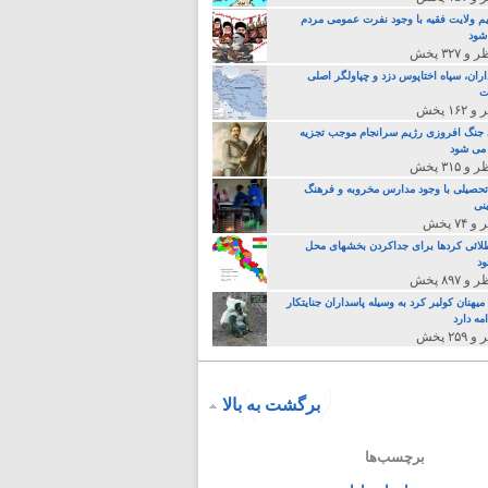
م ولایت فقیه با وجود نفرت عمومی مردم
 شود
اران، سپاه اختاپوس دزد و چپاولگر اصلی
ت
جنگ افروزی رژیم سرانجام موجب تجزیه
می شود
تحصیلی با وجود مدارس مخروبه و فرهنگ
نی
لائی کردها برای جداکردن بخشهای محل
د
یهنان کولبر کرد به وسیله پاسداران جنایتکار
مه دارد
برگشت به بالا
برچسب‌ها