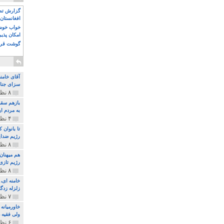
گزارش تصو
افغانستان 
خواب خوش و
امکان پذی
گوشت قرم
آقای خامن
سزای جنای
۸ نظر و ۱۸۰ پخش
بازهم سقو
به مردم ای
۴ نظر و ۹۷ پخش
تا بانوان
رژیم ضدای
۸ نظر و ۸۹ پخش
هم میهنان
رژیم تازی 
۸ نظر و ۲۱۹ پخش
زلزله زدگا
۷ نظر و ۲۱۰ پخش
خاورمیانه
ولی فقیه د
۶ نظر و ۱۵۷ پخش