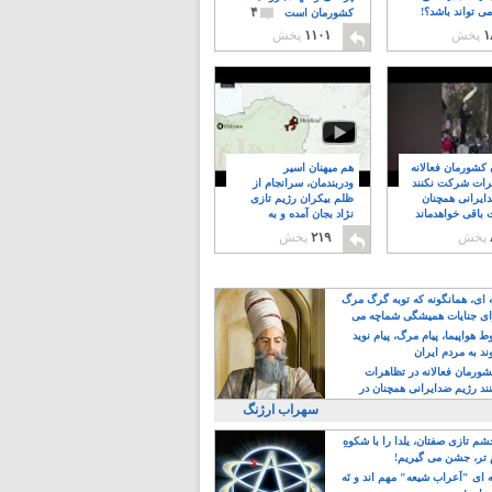
۴
ی تواند باشد؟!
کشورمان است
۱
پخش
۱۱۰۱
پخش
ن کشورمان فعالانه
هم میهنان اسیر
رات شرکت نکنند
ودربندمان، سرانجام از
ایرانی همچنان
ظلم بیکران رژیم تازی
 باقی خواهدماند
نژاد بجان آمده و به
۸
خبابانها ریختند
پخش
۲۱۹
پخش
ه ای، همانگونه که توبه گرگ مرگ
ی جنایات همیشگی شماچه می
!
 هواپیما، پیام مرگ، پیام نوید
د به مردم ایران
کشورمان فعالانه در تظاهرات
د رژیم ضدایرانی همچنان در
 خواهدماند
سهراب ارژنگ
م تازی صفتان، یلدا را با شکوهِ
 تر، جشن می گیریم!
 ای "اَعراب شیعه" مهم اند و نَه