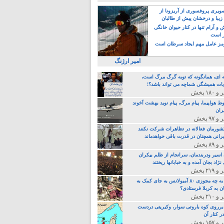
یری پروفسوری از آریزونا از
زیبا و درخشان پیش از طالبان
 آرام تنها در کنار حیوان خانگی
ر است
ز عامل مهم ایجاد سرطان است
امیر ارژنگ
ه ای، همانگونه که توبه گرگ مرگ است،
ات همیشگی شماچه می تواند باشد؟!
ط هواپیما، پیام مرگ، پیام نوید بهشت آخوند
ران
 کشورمان فعالانه در تظاهرات شرکت نکنند
رانی همچنان در قدرت باقی خواهدماند
 اسیر ودربندمان، سرانجام از ظلم بیکران
نژاد بجان آمده و به خبابانها ریختند
خامنه ای، به چه مجوزی ۸۰ آمبولانس به جای کمک به
ن به کربلا فرستادی؟
 برروی کوه باروتی سوار، وکبریتی دردست
ر کنار آن