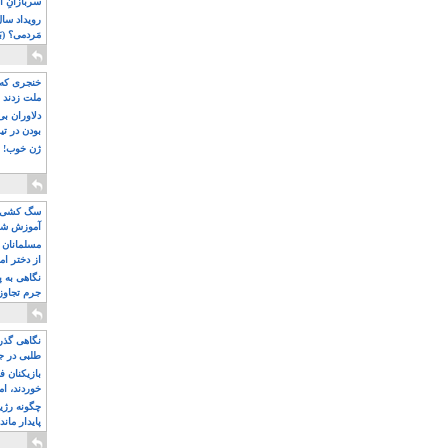
سربازانِ ا
مَردمی؟ (بَ
خنجری که 
ملت زدند
دلاوران ب
بودن در ت
ژن خوب! ت
سگ کشی، 
آموزش شکن
بیشتر
مسلمانان 
از دختر ام
مسلمان ه
نگاهی به پ
جرم تجاوز
آویز شدند!
نگاهی گذرا
طلبی در ج
بازیکنان ف
خوردند، ام
چگونه رژی
پایدار ماند