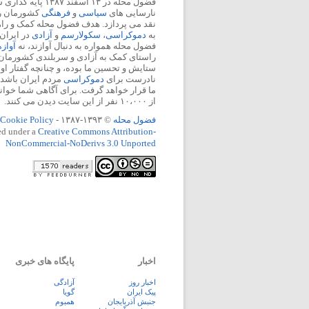
فضول محله در ۱۳ اسفند
نارسایی های
سیاسی
و
فرهنگی
کشورمان را 
نقد می پردازد. هدف فضول محله کمک و ر
به
دموکراسی
،
سکولارسم
و
آزادی
در ایران
فضول محله همواره به دنبال آوازند، نه
آواز
راستای کمک به آزادی و سربلندی کشورمان
ستایش و تحسین ما بوده، و چنانچه گفتار او
نادرست برای
دموکراسی
مردم ایران باشد، 
ما قرار خواهد گرفت. برای آگاهی شما خوان
از ۱۰،۰۰۰ نفر از این سایت دیدن می کنند.
فضول محله
© ۱۳۹۳-۱۳۸۷ -
Cookie Policy
ed under a
Creative Commons Attribution-
NonCommercial-NoDerivs 3.0 Unported
اخبار
پایگاه های خبری
اخبار روز
آزادگی
پيک ايران
گویا
جنبش آذربایجان
همبوم