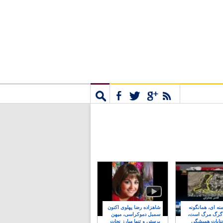
مشترک
جستجو
نه ای، همانگونه
شاهزاده رضا پهلوی اکنون
 گرگ مرگ است،
سمبل دموکراسی، میهن
نایات همیشگی
پرستی و تنها مبارز نجات