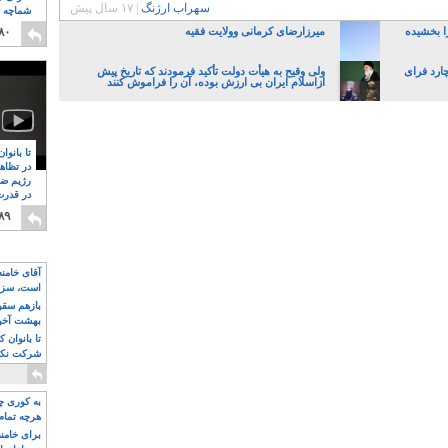
سهراب ارژنگ
|
۱۷ سال پیش
شماچه م
۸
ا بخشیده
میرزارضای کرمانی وولایت فقیه
۸۰
چارد فرای
ولی وقیح به هیأت دولت تأکید فرمودند که تاریخ پیش
ازاسلام ایران بی ارزش بوده، آن را فراموش کنند
تا بانوا
در تظاه
رژیم ضد
در قدرت
۸
۸۹
آقای خامن
است، سزا
تواند باشد؟
بازهم سقوط
بهشت آخون
تا بانوان 
شرکت نکنن
قدرت باقی
به کوری چش
هرچه تمام
برای خامنه