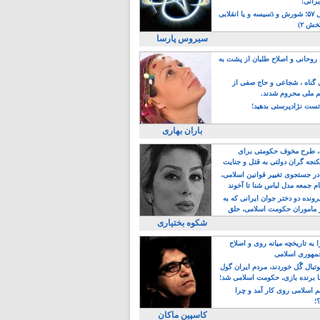
یرانی!
رویداد سال ۵۷؛ شورش و دَسیسه و یا انقلابی
خش ۲)
سیروس پارسا
روحانی و اصلاح طلبان از پشت به
ی گناه ، شجاعی و حاج صفی از
یم ملی محروم شدند.
ست نژادپرستی بدهید!
باران بهاری
طرح مخوف حکومتی برای
جه گران دولتی به قتل و جنایت
در جستجوی تغییر قوانین اسلامی،
ام جمعه مدل لباس شنا تا آخوند
مجنسگرا!
رونده دو دختر جوان ایرانی که به
 ماموران حکومت اسلامی، حلق
شکوه بختیاری
 به تاریخچه میانه روی و اصلاح
مهوری اسلامی
وتبال گًل خوردند، مردم ایران گول
ا برنده بازی، حکومت اسلامی شد!
م اسلامی روی کار آمد و چرا
؟!
کاسپین ماکان