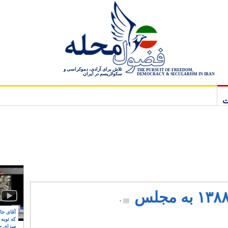
تلاش برای آزادی، دموکراسی و
THE PURSUIT OF FREEDOM,
سکولاریسم در ایران
DEMOCRACY & SECULARISM IN IRAN
ت
۰
آقای خام
که توبه
سزای ج