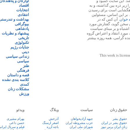
 ۱۳۸۷ پایه گذاری شد. این سایت کمبود و
آوارگان و پناهندگان
زیر ذره بین گذاشته، و به
اقتصاد
اهگشایی است برای رسیدن
انتخابات
. بر این اساس، مسئولین
انتقادی
ه خوان
. آن کس که در
بهداشت و تندرستی
 سخن گوید، گفتارش مورد
بیوگرافی
 اشتباه و بر مبنای سیاست
پادشاهی
مورد انتقاد و اعتراض گروه
پیشنهاد و نظریات
نده گرامی، همه روزه بیشتر
تاریخی
تکنولوژی
جنایات رژیم
دینی
This work is licens
زندانی سیاسی
سیاسی
طنز
فرهنگی
قصه و داستان
کلاسه بندی نشده
کمدی
مشکلات زنان
ورزش
حقوق زنان
سیاست
وبلاگ
ویدئو
حقوق بشر
جبهه آزادیخواهان
آذرخش
بهرام مشیری
حقوق بشر در ایران
حزب مشروطه ایران
اصغر ارسنگ
حسن داعی
زنان ايران پرس نيوز
شورای ملی ایران
باچه آزره
فيلم و سريال ايران