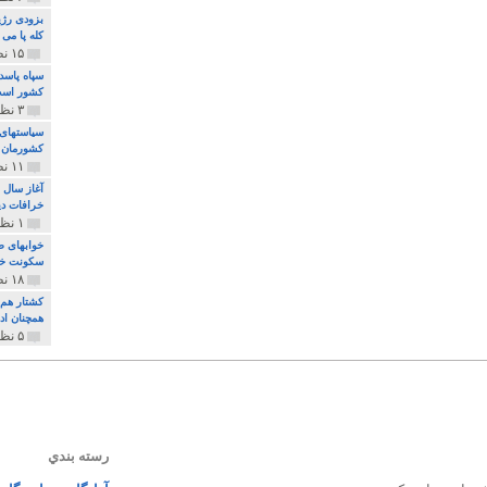
بزودی رژی
کله پا می
۱۵ نظر و ۳۲۷ پخش
سپاه پاسد
کشور اس
۳ نظر و ۱۶۲ پخش
سیاستهای 
کشورمان 
۱۱ نظر و ۳۱۵ پخش
آغاز سال 
خرافات دی
۱ نظر و ۷۴ پخش
خوابهای ط
سکونت خو
۱۸ نظر و ۸۹۷ پخش
کشتار هم م
همچنان ادا
۵ نظر و ۲۵۹ پخش
رسته بندي