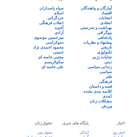
آوارگان و پناهندگان
سپاه پاسداران
اقتصاد
اسلام
انتخابات
خردگرائی
انتقادی
انقلاب فرهنگی
بهداشت و تندرستی
آخوند
بیوگرافی
آزادی
پادشاهی
میرحسین موسوی
پیشنهاد و نظریات
دموکراسی
تاریخی
محمود احمدی نژاد
تکنولوژی
خمینی
جنایات رژیم
مجتبی خامنه ای
دینی
سکولاریسم
زندانی سیاسی
علی خامنه ای
سیاسی
طنز
فرهنگی
قصه و داستان
کلاسه بندی نشده
کمدی
مشکلات زنان
ورزش
اخبار
پایگاه های خبری
حقوق زنان
اخبار روز
آزادگی
حقوق بشر
پيک ايران
گویا
حقوق بشر در ایران