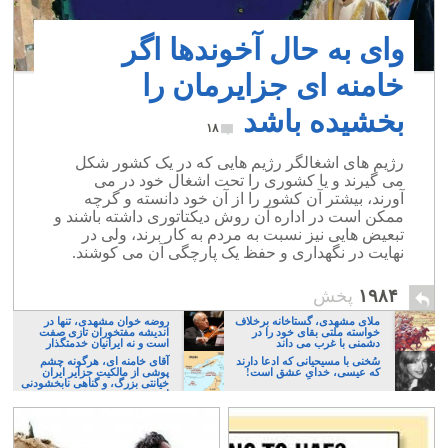
وای به حال آخوندها اگر
خامنه ای جزایرمان را
بخشیده باشد
۱۸
رژیم های اشغالگر رژیم هایی که در یک کشور شکل
می گیرند و یا کشوری را تحت اشغال خود در می
آورند، بیشتر آن کشور را از آن خود دانسته و گرچه
ممکن است در اداره آن روش دیکتاتوری داشته باشند و
تبعیض هایی نیز نسبت به مردم به کار برند، ولی در
نهایت در نگهداری و حفظ یک پارچگی آن می کوشند.
۱۹۸۴
پخش
ملای مشهدی، گستاخانه برخلاف
روضه خوان مشهدی، تنها در
خواسته ملتی بقای خود را در
اندیشه مفتخوران تازی صفت
دشمنی با غرب می داند
است و نه ایرانیان خدمتگذار
سُخنی با مسیحیانی که ادعا دارند
آقای خامنه ای، هرگونه چشم
که عیسی، خدایِ عشق است!
پوشی از مالکیت جزایر ایران
خیانتی بزرگ، و گناهی نابخشودنی
است