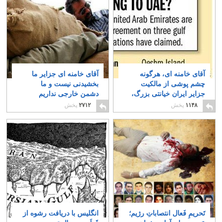
آقای خامنه ای، هرگونه
آقای خامنه ای جزایر ما
چشم پوشی از مالکیت
بخشیدنی نیست و ما
جزایر ایران خیانتی بزرگ،
دشمن خارجی نداریم
و گناهی نابخشودنی است
دشمن ما شما جنایتکارانید
۱۱۴۸
پخش
۲۷۱۲
پخش
۱۴
۴
تَحریمِ فَعال انتصاباتِ رژیم؛
انگلیس با دریافت رشوه از