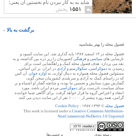
شاید به به کار نبردن نام نخستین آن یعنی؛
« دریای پارس»، ویا «خشاب پارس» باشد.
۱۵۵۱
پخش
برگشت به بالا
فضول محله را بهتر بشناسید
فضول محله در ۱۳ اسفند ۱۳۸۷ پایه گذاری شد. این سایت کمبود و
نارسایی های
سیاسی
و
فرهنگی
کشورمان را زیر ذره بین گذاشته، و به
نقد می پردازد. هدف فضول محله کمک و راهگشایی است برای
رسیدن به
دموکراسی
،
سکولارسم
و
آزادی
در ایران. بر این اساس،
مسئولین فضول محله همواره به دنبال آوازند، نه
آوازه خوان
. آن کس
که در راستای کمک به آزادی و سربلندی کشورمان سخن گوید،
گفتارش مورد ستایش و تحسین ما بوده، و چنانچه گفتار او اشتباه و بر
مبنای سیاست نادرست برای
دموکراسی
مردم ایران باشد، مورد
انتقاد و اعتراض گروه ما قرار خواهد گرفت. برای آگاهی شما خواننده
گرامی، همه روزه بیشتر از ۱۰،۰۰۰ نفر از این سایت دیدن می کنند.
فضول محله
© ۱۳۹۳-۱۳۸۷ -
Cookie Policy
This work is licensed under a
Creative Commons Attribution-
NonCommercial-NoDerivs 3.0 Unported
رسته بندي
برچسب‌ها