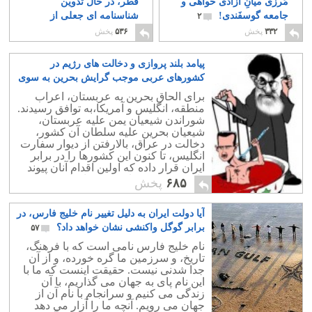
مَرزی میانِ آزادی خواهی و
قَطَر، در حال تدوین
جامعه گوسفَندی!
شناسنامه ای جعلی از
۲
منطقه خلیج پارس است
۳۳۲
پخش
۵۳۶
پخش
۶
پیامد بلند پروازی و دخالت های رژیم در
کشورهای عربی موجب گرایش بحرین به سوی
عربستان است
۱۷
برای الحاق بحرین به عربستان، اعراب
منطقه، انگلیس و آمریکا،به توافق رسیدند.
شوراندن شیعیان یمن علیه عربستان،
شیعیان بحرین علیه سلطان آن کشور،
دخالت در عراق، بالارفتن از دیوار سفارت
انگلیس، تا کنون این کشورها را در برابر
ایران قرار داده که اولین اقدام آنان پیوند
دادن بحرین به خاک عربستان است.
۶۸۵
پخش
آیا دولت ایران به دلیل تغییر نام خلیج فارس، در
برابر گوگل واکنشی نشان خواهد داد؟
۵۷
نام خلیج فارس نامی است که با فرهنگ،
تاریخ، و سرزمین ما گره خورده، و از آن
جدا شدنی نیست. حقیقت اینست که ما با
این نام پای به جهان می گذاریم، با آن
زندگی می کنیم و سرانجام با نام آن از
جهان می رویم. آنچه ما را آزار می دهد