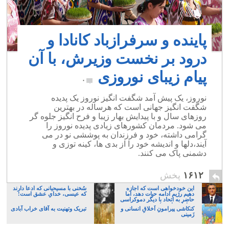
پاینده و سرفرازباد کانادا و
درود بر نخست وزیرش، با آن
پیام زیبای نوروزی
۰
نوروز، یک پیش آمد شگفت انگیز نوروز یک پدیده
شگفت انگیز جهانی است که هرساله در بهترین
روزهای سال و با پیدایش بهار زیبا و فرح انگیز جلوه گر
می شود. مردمان کشورهای زیادی پدیده نوروز را
گرامی داشته، خود و فرزندان به پوششی نو در می
آیند،دلها و اندیشه خود را از بدی ها، کینه توزی و
دشمنی پاک می کنند.
۱۶۱۲
پخش
این خودخواهی است که اجازه
سُخنی با مسیحیانی که ادعا دارند
دهیم رژیم ادامه حیات دهد، اما
که عیسی، خدایِ عشق است!
حاضر به اتحاد با دیگر دموکراسی
خواهان نباشیم!
کنکاشی پیرامونِ اَخلاقِ انسانی و
تبریک وتهنیت به آقای خراب آبادی
زَمینی