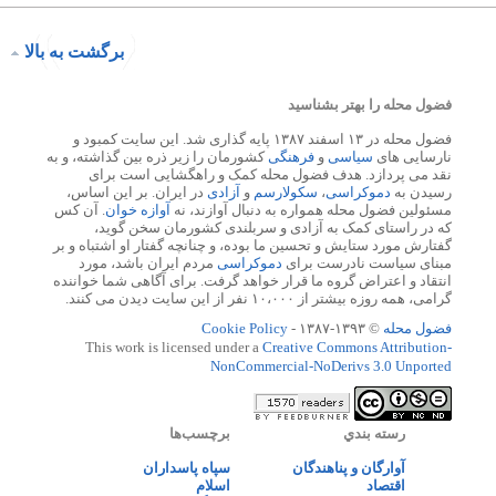
برگشت به بالا
فضول محله را بهتر بشناسید
فضول محله در ۱۳ اسفند ۱۳۸۷ پایه گذاری شد. این سایت کمبود و
نارسایی های
سیاسی
و
فرهنگی
کشورمان را زیر ذره بین گذاشته، و به
نقد می پردازد. هدف فضول محله کمک و راهگشایی است برای
رسیدن به
دموکراسی
،
سکولارسم
و
آزادی
در ایران. بر این اساس،
مسئولین فضول محله همواره به دنبال آوازند، نه
آوازه خوان
. آن کس
که در راستای کمک به آزادی و سربلندی کشورمان سخن گوید،
گفتارش مورد ستایش و تحسین ما بوده، و چنانچه گفتار او اشتباه و بر
مبنای سیاست نادرست برای
دموکراسی
مردم ایران باشد، مورد
انتقاد و اعتراض گروه ما قرار خواهد گرفت. برای آگاهی شما خواننده
گرامی، همه روزه بیشتر از ۱۰،۰۰۰ نفر از این سایت دیدن می کنند.
فضول محله
© ۱۳۹۳-۱۳۸۷ -
Cookie Policy
This work is licensed under a
Creative Commons Attribution-
NonCommercial-NoDerivs 3.0 Unported
رسته بندي
برچسب‌ها
آوارگان و پناهندگان
سپاه پاسداران
اقتصاد
اسلام