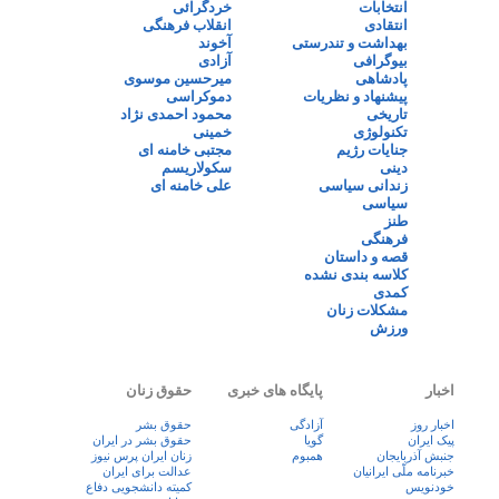
انتخابات
خردگرائی
انتقادی
انقلاب فرهنگی
بهداشت و تندرستی
آخوند
بیوگرافی
آزادی
پادشاهی
میرحسین موسوی
پیشنهاد و نظریات
دموکراسی
تاریخی
محمود احمدی نژاد
تکنولوژی
خمینی
جنایات رژیم
مجتبی خامنه ای
دینی
سکولاریسم
زندانی سیاسی
علی خامنه ای
سیاسی
طنز
فرهنگی
قصه و داستان
کلاسه بندی نشده
کمدی
مشکلات زنان
ورزش
اخبار
پایگاه های خبری
حقوق زنان
اخبار روز
آزادگی
حقوق بشر
پيک ايران
گویا
حقوق بشر در ایران
جنبش آذربایجان
همبوم
زنان ايران پرس نيوز
خبرنامه ملّی ایرانیان
عدالت برای ایران
خودنویس
کمیته دانشجویی دفاع