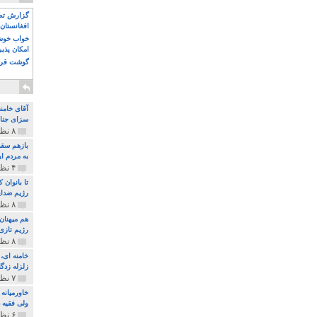
گزارش تصو
افغانستان 
خواب خوش و
امکان پذی
گوشت قرم
آقای خامن
سزای جنای
۸ نظر و ۱۸۰ پخش
بازهم سقو
به مردم ای
۴ نظر و ۹۷ پخش
تا بانوان
رژیم ضدای
۸ نظر و ۸۹ پخش
هم میهنان
رژیم تازی 
۸ نظر و ۲۱۹ پخش
زلزله زدگا
۷ نظر و ۲۱۰ پخش
خاورمیانه
ولی فقیه د
۶ نظر و ۱۵۷ پخش