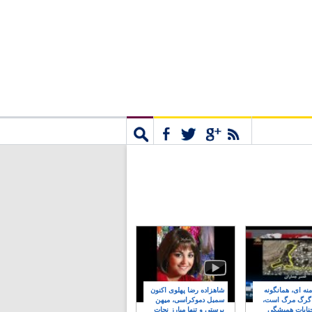
مشترک
جستجو
نه ای، همانگونه
شاهزاده رضا پهلوی اکنون
 گرگ مرگ است،
سمبل دموکراسی، میهن
نایات همیشگی
پرستی و تنها مبارز نجات