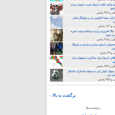
م ولایت فقیه با وجود نفرت عمومی مردم
 شود
اران، سپاه اختاپوس دزد و چپاولگر اصلی
ت
جنگ افروزی رژیم سرانجام موجب تجزیه
می شود
تحصیلی با وجود مدارس مخروبه و فرهنگ
نی
لائی کردها برای جداکردن بخشهای محل
د
یهنان کولبر کرد به وسیله پاسداران جنایتکار
مه دارد
برگشت به بالا
برچسب‌ها