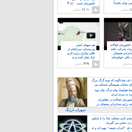
۴
ی تواند باشد؟!
کشورمان است
۱
پخش
۱۱۰۱
پخش
ن کشورمان فعالانه
هم میهنان اسیر
رات شرکت نکنند
ودربندمان، سرانجام از
ایرانی همچنان
ظلم بیکران رژیم تازی
 باقی خواهدماند
نژاد بجان آمده و به
۸
خبابانها ریختند
پخش
۲۱۹
پخش
ه ای، همانگونه که توبه گرگ مرگ
ی جنایات همیشگی شماچه می
!
 هواپیما، پیام مرگ، پیام نوید
د به مردم ایران
کشورمان فعالانه در تظاهرات
د رژیم ضدایرانی همچنان در
 خواهدماند
سهراب ارژنگ
م تازی صفتان، یلدا را با شکوهِ
 تر، جشن می گیریم!
 ای "اَعراب شیعه" مهم اند و نَه