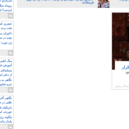
سربازانِ ا
فرستادند
مَردمی؟ (بَ
خنجری که 
ملت زدند
دلاوران ب
بودن در ت
ژن خوب! ت
سگ کشی، 
آموزش شکن
رار
بیشتر
مسلمانان 
۱۴
از دختر ام
مسلمان ه
نگاهی به پ
جرم تجاوز
آویز شدند!
نگاهی گذرا
طلبی در ج
بازیکنان ف
خوردند، ام
چگونه رژی
پایدار ماند