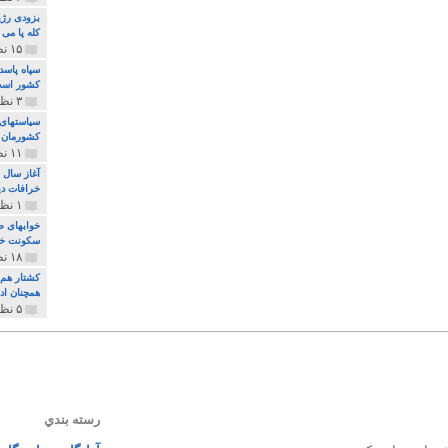
بزودی رژی
کله پا می
۱۵ نظر و ۳۲۷ پخش
سپاه پاسد
کشور اس
۳ نظر و ۱۶۲ پخش
سیاستهای 
کشورمان 
۱۱ نظر و ۳۱۵ پخش
آغاز سال 
خرافات دی
۱ نظر و ۷۴ پخش
خوابهای ط
سکونت خو
۱۸ نظر و ۸۹۷ پخش
کشتار هم م
همچنان ادا
۵ نظر و ۲۵۹ پخش
رسته بندي