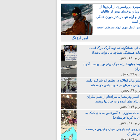
یری پروفسوری از آریزونا از
زیبا و درخشان پیش از طالبان
 آرام تنها در کنار حیوان خانگی
ر است
ز عامل مهم ایجاد سرطان است
امیر ارژنگ
ه ای، همانگونه که توبه گرگ مرگ است،
ات همیشگی شماچه می تواند باشد؟!
ط هواپیما، پیام مرگ، پیام نوید بهشت آخوند
ران
 کشورمان فعالانه در تظاهرات شرکت نکنند
رانی همچنان در قدرت باقی خواهدماند
 اسیر ودربندمان، سرانجام از ظلم بیکران
نژاد بجان آمده و به خبابانها ریختند
خامنه ای، به چه مجوزی ۸۰ آمبولانس به جای کمک به
ن به کربلا فرستادی؟
 برروی کوه باروتی سوار، وکبریتی دردست
ر کنار آن