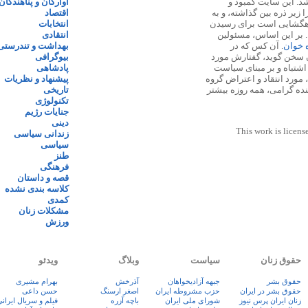
 ۱۳۸۷ پایه گذاری شد. این سایت کمبود و
آوارگان و پناهندگان
زیر ذره بین گذاشته، و به
اقتصاد
اهگشایی است برای رسیدن
انتخابات
. بر این اساس، مسئولین
انتقادی
ه خوان
. آن کس که در
بهداشت و تندرستی
 سخن گوید، گفتارش مورد
بیوگرافی
 اشتباه و بر مبنای سیاست
پادشاهی
مورد انتقاد و اعتراض گروه
پیشنهاد و نظریات
نده گرامی، همه روزه بیشتر
تاریخی
تکنولوژی
جنایات رژیم
دینی
This work is licens
زندانی سیاسی
سیاسی
طنز
فرهنگی
قصه و داستان
کلاسه بندی نشده
کمدی
مشکلات زنان
ورزش
حقوق زنان
سیاست
وبلاگ
ویدئو
حقوق بشر
جبهه آزادیخواهان
آذرخش
بهرام مشیری
حقوق بشر در ایران
حزب مشروطه ایران
اصغر ارسنگ
حسن داعی
زنان ايران پرس نيوز
شورای ملی ایران
باچه آزره
فيلم و سريال ايران