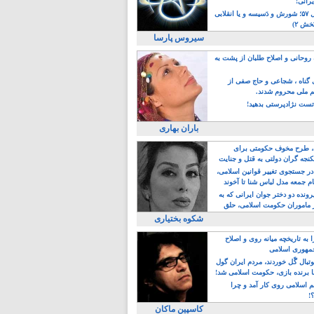
یرانی!
رویداد سال ۵۷؛ شورش و دَسیسه و یا انقلابی
خش ۲)
سیروس پارسا
روحانی و اصلاح طلبان از پشت به
ی گناه ، شجاعی و حاج صفی از
یم ملی محروم شدند.
ست نژادپرستی بدهید!
باران بهاری
طرح مخوف حکومتی برای
جه گران دولتی به قتل و جنایت
در جستجوی تغییر قوانین اسلامی،
ام جمعه مدل لباس شنا تا آخوند
مجنسگرا!
رونده دو دختر جوان ایرانی که به
 ماموران حکومت اسلامی، حلق
شکوه بختیاری
 به تاریخچه میانه روی و اصلاح
مهوری اسلامی
وتبال گًل خوردند، مردم ایران گول
ا برنده بازی، حکومت اسلامی شد!
م اسلامی روی کار آمد و چرا
؟!
کاسپین ماکان