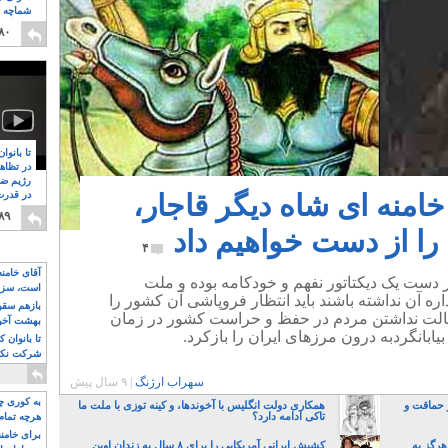
شماچه م
۸
۸۰
تا بانوا
در تظاه
رژیم ضد
منه ای شاه دیگر قاجار،
در قدرت
۸
۸۹
ا از دست خواهیم داد
۴
آقای خامن
دست یک دیکتاتور نفهم و خودکامه بوده و ملت
است، سزا
ه آن نداشته باشند باید انتظار فروپاشی آن کشور را
تواند باشد؟
بازهم سقوط
خالت نداشتن مردم در حفظ و حراست کشور در زمان
بهشت آخون
بانگردبه درون مرزهای ایران را بازکرد.
تا بانوان 
شرکت نکنن
قدرت باقی
سهراب ارژنگ
|
۹ سال پیش
به کوری چش
 حماقت و
همکاری دولت انگلیس با آخوندها، و کینه توزی با ملت ما
تاکی ادامه دارد؟
هرچه تمام
برای خامنه
هرگز به
کشیش ایرانی آمریکایی را برای ۸ سال به زندان اوین