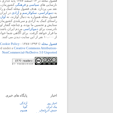
فضول محله در ۱۳ اسفند
نارسایی های
سیاسی
و
فرهنگی
کشورمان را 
نقد می پردازد. هدف فضول محله کمک و ر
به
دموکراسی
،
سکولارسم
و
آزادی
در ایران
فضول محله همواره به دنبال آوازند، نه
آواز
راستای کمک به آزادی و سربلندی کشورمان
ستایش و تحسین ما بوده، و چنانچه گفتار او
نادرست برای
دموکراسی
مردم ایران باشد، 
ما قرار خواهد گرفت. برای آگاهی شما خوان
از ۱۰،۰۰۰ نفر از این سایت دیدن می کنند.
فضول محله
© ۱۳۹۳-۱۳۸۷ -
Cookie Policy
ed under a
Creative Commons Attribution-
NonCommercial-NoDerivs 3.0 Unported
اخبار
پایگاه های خبری
اخبار روز
آزادگی
پيک ايران
گویا
جنبش آذربایجان
همبوم