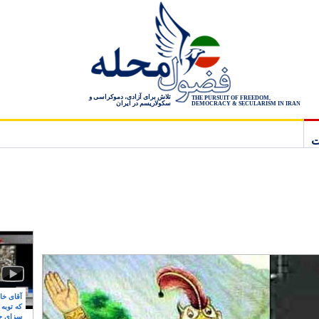
تلاش برای آزادی، دموکراسی و
THE PURSUIT OF FREEDOM,
سکولاریسم در ایران
DEMOCRACY & SECULARISM IN IRAN
ت
آقای خام
که توبه
سزای ج