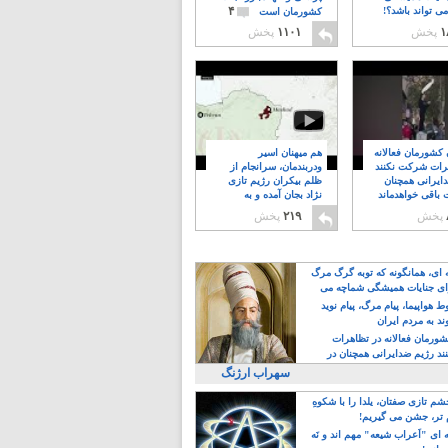
۴
ی تواند باشد؟!
کشورمان است
۱
پخش
۱۱۰۱
پخش
ن کشورمان فعالانه
هم میهنان اسیر
رات شرکت نکنند
ودربندمان، سرانجام از
ایرانی همچنان
ظلم بیکران رژیم تازی
 باقی خواهدماند
نژاد بجان آمده و به
۸
خبابانها ریختند
پخش
۲۱۹
پخش
ه ای، همانگونه که توبه گرگ مرگ
ی جنایات همیشگی شماچه می
!
 هواپیما، پیام مرگ، پیام نوید
د به مردم ایران
کشورمان فعالانه در تظاهرات
د رژیم ضدایرانی همچنان در
 خواهدماند
سهراب ارژنگ
م تازی صفتان، یلدا را با شکوهِ
 تر، جشن می گیریم!
 ای "اَعراب شیعه" مهم اند و نَه