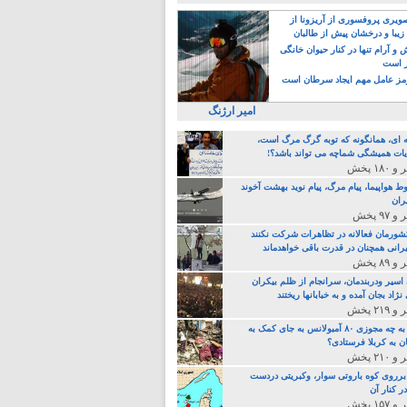
یری پروفسوری از آریزونا از
زیبا و درخشان پیش از طالبان
 آرام تنها در کنار حیوان خانگی
ر است
ز عامل مهم ایجاد سرطان است
امیر ارژنگ
ه ای، همانگونه که توبه گرگ مرگ است،
ات همیشگی شماچه می تواند باشد؟!
ط هواپیما، پیام مرگ، پیام نوید بهشت آخوند
ران
 کشورمان فعالانه در تظاهرات شرکت نکنند
رانی همچنان در قدرت باقی خواهدماند
 اسیر ودربندمان، سرانجام از ظلم بیکران
نژاد بجان آمده و به خبابانها ریختند
خامنه ای، به چه مجوزی ۸۰ آمبولانس به جای کمک به
ن به کربلا فرستادی؟
 برروی کوه باروتی سوار، وکبریتی دردست
ر کنار آن