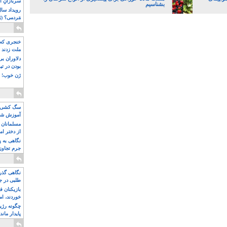
سربازانِ ا
بشناسیم
مَردمی؟ (بَ
خنجری که 
ملت زدند
دلاوران ب
بودن در ت
ژن خوب! ت
سگ کشی، 
آموزش شکن
بیشتر
مسلمانان 
از دختر ام
مسلمان ه
نگاهی به پ
جرم تجاوز
آویز شدند!
نگاهی گذرا
طلبی در ج
بازیکنان ف
خوردند، ام
چگونه رژی
پایدار ماند