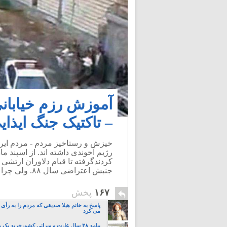
آموزش رزم خیابانی 
– تاکتیک جنگ ایذایی
جنبش اعتراضی سال ۸۸. ولی چرا این خیزش ها هیچ گاه به فرجامی نرسید؟.
۱۶۷
پخش
پاسخ به خانم هیلا صدیقی‎ که مردم 
می کرد
پیامد ۳۸ سال غارت و ویرانی کشورخرید یک 