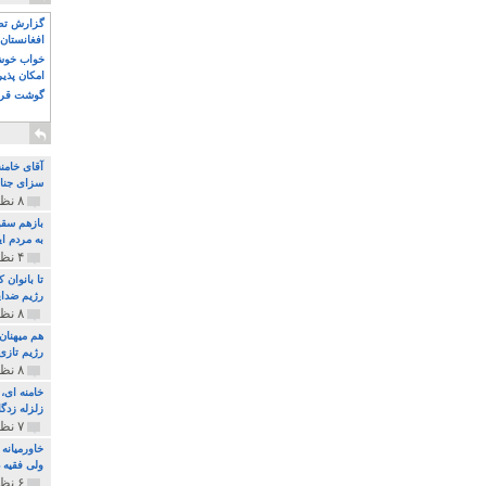
گزارش تصو
افغانستان 
خواب خوش و
امکان پذی
گوشت قرم
آقای خامن
سزای جنای
۸ نظر و ۱۸۰ پخش
بازهم سقو
به مردم ای
۴ نظر و ۹۷ پخش
تا بانوان
رژیم ضدای
۸ نظر و ۸۹ پخش
هم میهنان
رژیم تازی 
۸ نظر و ۲۱۹ پخش
زلزله زدگا
۷ نظر و ۲۱۰ پخش
خاورمیانه
ولی فقیه د
۶ نظر و ۱۵۷ پخش