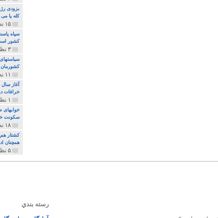
بزودی رژی
کله پا می
۱۵ نظر و ۳۲۷ پخش
سپاه پاسد
کشور اس
۳ نظر و ۱۶۲ پخش
سیاستهای 
کشورمان 
۱۱ نظر و ۳۱۵ پخش
آغاز سال 
خرافات دی
۱ نظر و ۷۴ پخش
خوابهای ط
سکونت خو
۱۸ نظر و ۸۹۷ پخش
کشتار هم م
همچنان ادا
۵ نظر و ۲۵۹ پخش
رسته بندي