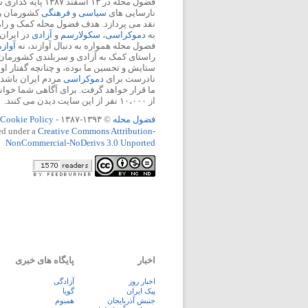
فضول محله در ۱۳ اسفند
نارسایی های
سیاسی
و
فرهنگی
کشورمان را 
نقد می پردازد. هدف فضول محله کمک و ر
به
دموکراسی
،
سکولارسم
و
آزادی
در ایران
فضول محله همواره به دنبال آوازند، نه
آواز
راستای کمک به آزادی و سربلندی کشورمان
ستایش و تحسین ما بوده، و چنانچه گفتار او
نادرست برای
دموکراسی
مردم ایران باشد، 
ما قرار خواهد گرفت. برای آگاهی شما خوان
از ۱۰،۰۰۰ نفر از این سایت دیدن می کنند.
فضول محله
© ۱۳۹۳-۱۳۸۷ -
Cookie Policy
ed under a
Creative Commons Attribution-
NonCommercial-NoDerivs 3.0 Unported
اخبار
پایگاه های خبری
اخبار روز
آزادگی
پيک ايران
گویا
جنبش آذربایجان
همبوم