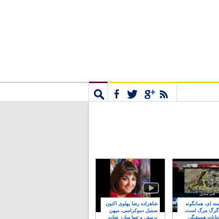
مشترک
جستجو
نه ای، همانگونه
شاهزاده رضا پهلوی اکنون
 گرگ مرگ است،
سمبل دموکراسی، میهن
نایات همیشگی
پرستی و تنها مبارز نجات