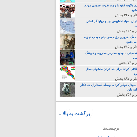
م ولایت فقیه با وجود نفرت عمومی مردم
 شود
اران، سپاه اختاپوس دزد و چپاولگر اصلی
ت
جنگ افروزی رژیم سرانجام موجب تجزیه
می شود
تحصیلی با وجود مدارس مخروبه و فرهنگ
نی
لائی کردها برای جداکردن بخشهای محل
د
یهنان کولبر کرد به وسیله پاسداران جنایتکار
مه دارد
برگشت به بالا
برچسب‌ها