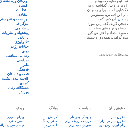
 ۱۳۸۷ پایه گذاری شد. این سایت کمبود و
آوارگان و پناهندگان
زیر ذره بین گذاشته، و به
اقتصاد
اهگشایی است برای رسیدن
انتخابات
. بر این اساس، مسئولین
انتقادی
ه خوان
. آن کس که در
بهداشت و تندرستی
 سخن گوید، گفتارش مورد
بیوگرافی
 اشتباه و بر مبنای سیاست
پادشاهی
مورد انتقاد و اعتراض گروه
پیشنهاد و نظریات
نده گرامی، همه روزه بیشتر
تاریخی
تکنولوژی
جنایات رژیم
دینی
This work is licens
زندانی سیاسی
سیاسی
طنز
فرهنگی
قصه و داستان
کلاسه بندی نشده
کمدی
مشکلات زنان
ورزش
حقوق زنان
سیاست
وبلاگ
ویدئو
حقوق بشر
جبهه آزادیخواهان
آذرخش
بهرام مشیری
حقوق بشر در ایران
حزب مشروطه ایران
اصغر ارسنگ
حسن داعی
زنان ايران پرس نيوز
شورای ملی ایران
باچه آزره
فيلم و سريال ايران