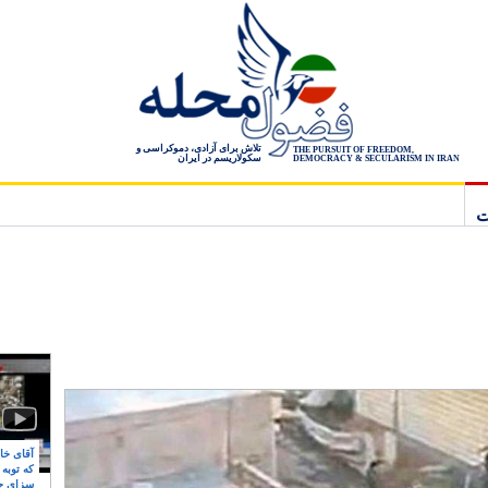
تلاش برای آزادی، دموکراسی و
THE PURSUIT OF FREEDOM,
سکولاریسم در ایران
DEMOCRACY & SECULARISM IN IRAN
ت
آقای خام
که توبه
سزای ج