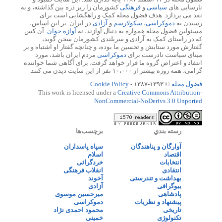
نارسایی های
سیاسی
و
فرهنگی
کشورمان را زیر ذره بین گذاشته، و به
نقد می پردازد. هدف فضول محله کمک و راهگشایی است برای
رسیدن به
دموکراسی
،
سکولارسم
و
آزادی
در ایران. بر این اساس،
مسئولین فضول محله همواره به دنبال آوازند، نه
آوازه خوان
. آن کس
که در راستای کمک به آزادی و سربلندی کشورمان سخن گوید،
گفتارش مورد ستایش و تحسین ما بوده، و چنانچه گفتار او اشتباه و بر
مبنای سیاست نادرست برای
دموکراسی
مردم ایران باشد، مورد
انتقاد و اعتراض گروه ما قرار خواهد گرفت. برای آگاهی شما خواننده
گرامی، همه روزه بیشتر از ۱۰،۰۰۰ نفر از این سایت دیدن می کنند.
فضول محله
© ۱۳۹۳-۱۳۸۷ -
Cookie Policy
This work is licensed under a
Creative Commons Attribution-
NonCommercial-NoDerivs 3.0 Unported
رسته بندي
برچسب‌ها
آوارگان و پناهندگان
سپاه پاسداران
اقتصاد
اسلام
انتخابات
خردگرائی
انتقادی
انقلاب فرهنگی
بهداشت و تندرستی
آخوند
بیوگرافی
آزادی
پادشاهی
میرحسین موسوی
پیشنهاد و نظریات
دموکراسی
تاریخی
محمود احمدی نژاد
تکنولوژی
خمینی