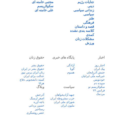
جنایات رژیم
مجتبی خامنه ای
دینی
سکولاریسم
زندانی سیاسی
علی خامنه ای
سیاسی
طنز
فرهنگی
قصه و داستان
کلاسه بندی نشده
کمدی
مشکلات زنان
ورزش
اخبار
پایگاه های خبری
حقوق زنان
اخبار روز
آزادگی
حقوق بشر
پيک ايران
گویا
حقوق بشر در ایران
جنبش آذربایجان
همبوم
زنان ايران پرس نيوز
خبرنامه ملّی ایرانیان
عدالت برای ایران
خودنویس
کمیته دانشجویی دفاع
سپیده دم
هرانا
سیاست
وبلاگ
سکولاریسم نو
فرانس ۲۴
مردمک
جبهه آزادیخواهان
آذرخش
حزب مشروطه ایران
اصغر ارسنگ
شورای ملی ایران
باچه آزره
ملیون ایران
حسین یزدانی
رستاخیز
عضر روشنگری