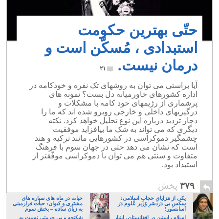
حتّی بهترین حکومت
استبدادی ، مُسکّن است و
درمان نیست.
۲۱
آیا براستی می توان به روشهای تک نفره و خودکامه در
اداره کشورهای خاورمیانه دل بست؟ نمونه های
پرشماری از رژیمهای خود کامه با مشکلات و
درگیریهای داخلی و خارجی روبرو شده اند که ما را
دچار تردید درباره این نوع تحلیل خواهد کرد. نکته
دیگری که می تواند به شک ما بیافزاید موفقیت
چشمگیر دموکراسی در کشورهایی مانند ترکیه و هند
است که نشان می دهد حتی در جهان سوم با فرهنگ
متفاوت و سنتی هم می توان با دموکراسی موفّقتر از
استبداد بود.
۳۷۹
پخش
یکی از مَزایایِ حجابِ اسلامی:
حیات در ماه های سیاره های
سکسِ بی دَردسَرِ وَزیر عُلوم دَر
مشتری و کیوان: حیات فرازمینی
آسانسور!
به زبان ساده – بخش سوم
اسلامِ راستین در افغانستان، اینبار
شکنجه و بی حرمتی نسبت به