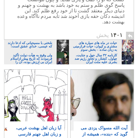
پاسخ گوی ظلم و ستم به خود باشد به بهشت و جهنم و
دنیای دیگر معتقد گشت تا از خود رفع ظلم کند. این
اندیشه دکان حقه بازی آخوند شد تابه مردم ناآگاه وعده
بهشت دهد.
۱۴۰۱
پخش
حیات در ماه های سیاره های
سُخنی با مسیحیانی که ادعا دارند
مشتری و کیوان: حیات فرازمینی
که عیسی، خدایِ عشق است!
به زبان ساده – بخش سوم
کارنامه ۳۲ سال جهل و جنایت،
ولی وقیح به هیأت دولت تأکید
چپاول، کشتار، و تجاوز رژیم ضد
فرمودند که تاریخ پیش ازاسلام
بشری علیه ملت ایران
ایران بی ارزش بوده، آن را
فراموش کنند
آیت الله مسواک یزدی می
آیا زبان اهل بهشت عربی،
گوید که «بنده»، همیشه از
و زبان اهل جهنم فارسی