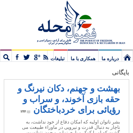
تلاش برای آزادی، دموکراسی و
THE PURSUIT OF FREEDOM,
سکولاریسم در ایران
DEMOCRACY & SECULARISM IN IRAN
درباره ما
همکاری با ما
تبلیغات
نخستین
مشترک
جستج
بایگانی
برگ
بهشت و جهنم، دکان نیرنگ و
حقه بازی آخوند، و سراب و
رؤیائی برای خردباختگان
۲۴۴
بشر ناتوان اولیه که امکان دفاع از خود نداشت، به
ناچار به دنبال قدرت و نیرویی در ماوراء طبیعت می
گشت که او را کمک و یاری نماید. و چون نتوانست