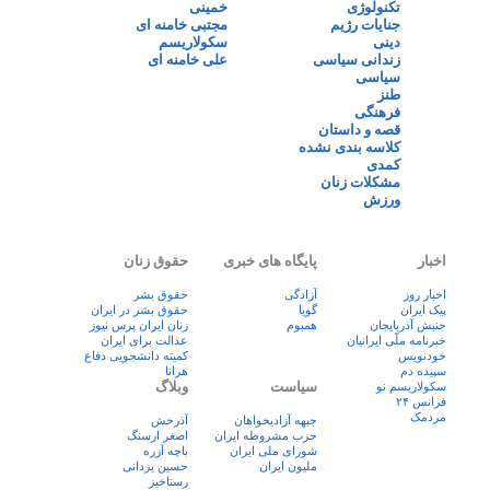
تکنولوژی
خمینی
جنایات رژیم
مجتبی خامنه ای
دینی
سکولاریسم
زندانی سیاسی
علی خامنه ای
سیاسی
طنز
فرهنگی
قصه و داستان
کلاسه بندی نشده
کمدی
مشکلات زنان
ورزش
اخبار
پایگاه های خبری
حقوق زنان
اخبار روز
آزادگی
حقوق بشر
پيک ايران
گویا
حقوق بشر در ایران
جنبش آذربایجان
همبوم
زنان ايران پرس نيوز
خبرنامه ملّی ایرانیان
عدالت برای ایران
خودنویس
کمیته دانشجویی دفاع
سپیده دم
هرانا
سیاست
وبلاگ
سکولاریسم نو
فرانس ۲۴
مردمک
جبهه آزادیخواهان
آذرخش
حزب مشروطه ایران
اصغر ارسنگ
شورای ملی ایران
باچه آزره
ملیون ایران
حسین یزدانی
رستاخیز