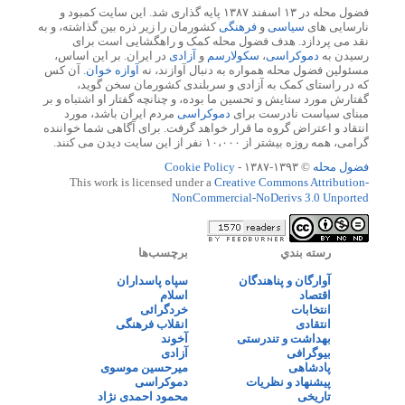
فضول محله در ۱۳ اسفند ۱۳۸۷ پایه گذاری شد. این سایت کمبود و
نارسایی های
سیاسی
و
فرهنگی
کشورمان را زیر ذره بین گذاشته، و به
نقد می پردازد. هدف فضول محله کمک و راهگشایی است برای
رسیدن به
دموکراسی
،
سکولارسم
و
آزادی
در ایران. بر این اساس،
مسئولین فضول محله همواره به دنبال آوازند، نه
آوازه خوان
. آن کس
که در راستای کمک به آزادی و سربلندی کشورمان سخن گوید،
گفتارش مورد ستایش و تحسین ما بوده، و چنانچه گفتار او اشتباه و بر
مبنای سیاست نادرست برای
دموکراسی
مردم ایران باشد، مورد
انتقاد و اعتراض گروه ما قرار خواهد گرفت. برای آگاهی شما خواننده
گرامی، همه روزه بیشتر از ۱۰،۰۰۰ نفر از این سایت دیدن می کنند.
فضول محله
© ۱۳۹۳-۱۳۸۷ -
Cookie Policy
This work is licensed under a
Creative Commons Attribution-
NonCommercial-NoDerivs 3.0 Unported
رسته بندي
برچسب‌ها
آوارگان و پناهندگان
سپاه پاسداران
اقتصاد
اسلام
انتخابات
خردگرائی
انتقادی
انقلاب فرهنگی
بهداشت و تندرستی
آخوند
بیوگرافی
آزادی
پادشاهی
میرحسین موسوی
پیشنهاد و نظریات
دموکراسی
تاریخی
محمود احمدی نژاد