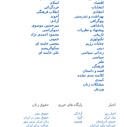
اقتصاد
اسلام
انتخابات
خردگرائی
انتقادی
انقلاب فرهنگی
بهداشت و تندرستی
آخوند
بیوگرافی
آزادی
پادشاهی
میرحسین موسوی
پیشنهاد و نظریات
دموکراسی
تاریخی
محمود احمدی نژاد
تکنولوژی
خمینی
جنایات رژیم
مجتبی خامنه ای
دینی
سکولاریسم
زندانی سیاسی
علی خامنه ای
سیاسی
طنز
فرهنگی
قصه و داستان
کلاسه بندی نشده
کمدی
مشکلات زنان
ورزش
اخبار
پایگاه های خبری
حقوق زنان
اخبار روز
آزادگی
حقوق بشر
پيک ايران
گویا
حقوق بشر در ایران
جنبش آذربایجان
همبوم
زنان ايران پرس نيوز
خبرنامه ملّی ایرانیان
عدالت برای ایران