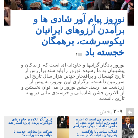
نوروز پیام آور شادی ها و
برآمدن آرزوهای ایرانیان
نیکوسرشت، برهمگان
خجسته باد
۴
نوروز یادگار گرانبها و جاودانه ای است که از نیاکان و
پیشینیان به ما رسیده. نوروز را باید سند پرارزش از
تاریخ کهنسال و پرافتخار چندین هزار سال تاریخ این
سرزمین دانست. برگزاری آیین نوروز، به پيش از
زردشت می رسد. جشن نوروز را می توان نخستین و
از بالاترین جشن شادمانی و خرسندی ملتی در پهنه
تاریخ دانست.
۲۰۹
پخش
این خودخواهی است که اجازه
فیلم آرگو علاوه بر جایزه های
دهیم رژیم ادامه حیات دهد، اما
گوناگون، برنده جایزه اسکار شد
حاضر به اتحاد با دیگر دموکراسی
خواهان نباشیم!
انقلاب سیاسی یا واژگشت
شرکت درانتخابات، خدمت یا
پنداری؛ راه نجات کدام است؟
خیانت به کشوراست؟