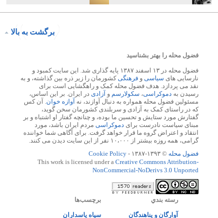
برگشت به بالا
فضول محله را بهتر بشناسید
فضول محله در ۱۳ اسفند ۱۳۸۷ پایه گذاری شد. این سایت کمبود و
نارسایی های
سیاسی
و
فرهنگی
کشورمان را زیر ذره بین گذاشته، و به
نقد می پردازد. هدف فضول محله کمک و راهگشایی است برای
رسیدن به
دموکراسی
،
سکولارسم
و
آزادی
در ایران. بر این اساس،
مسئولین فضول محله همواره به دنبال آوازند، نه
آوازه خوان
. آن کس
که در راستای کمک به آزادی و سربلندی کشورمان سخن گوید،
گفتارش مورد ستایش و تحسین ما بوده، و چنانچه گفتار او اشتباه و بر
مبنای سیاست نادرست برای
دموکراسی
مردم ایران باشد، مورد
انتقاد و اعتراض گروه ما قرار خواهد گرفت. برای آگاهی شما خواننده
گرامی، همه روزه بیشتر از ۱۰،۰۰۰ نفر از این سایت دیدن می کنند.
فضول محله
© ۱۳۹۳-۱۳۸۷ -
Cookie Policy
This work is licensed under a
Creative Commons Attribution-
NonCommercial-NoDerivs 3.0 Unported
رسته بندي
برچسب‌ها
آوارگان و پناهندگان
سپاه پاسداران