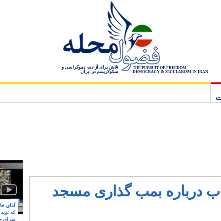
تلاش برای آزادی، دموکراسی و
THE PURSUIT OF FREEDOM,
سکولاریسم در ایران
DEMOCRACY & SECULARISM IN IRAN
ت
اب درباره بمب گذاری مسجد
آقای خام
که توبه
سزای ج