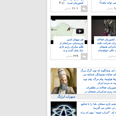
۴
ی تواند باشد؟!
کشورمان است
۱
پخش
۱۱۰۱
پخش
ن کشورمان فعالانه
هم میهنان اسیر
رات شرکت نکنند
ودربندمان، سرانجام از
ایرانی همچنان
ظلم بیکران رژیم تازی
 باقی خواهدماند
نژاد بجان آمده و به
۸
خبابانها ریختند
پخش
۲۱۹
پخش
ه ای، همانگونه که توبه گرگ مرگ
ی جنایات همیشگی شماچه می
!
 هواپیما، پیام مرگ، پیام نوید
د به مردم ایران
کشورمان فعالانه در تظاهرات
د رژیم ضدایرانی همچنان در
 خواهدماند
سهراب ارژنگ
م تازی صفتان، یلدا را با شکوهِ
 تر، جشن می گیریم!
 ای "اَعراب شیعه" مهم اند و نَه