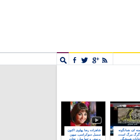
مشترک
جستجو
نه ای، همانگونه
شاهزاده رضا پهلوی اکنون
 گرگ مرگ است،
سمبل دموکراسی، میهن
نایات همیشگی
پرستی و تنها مبارز نجات