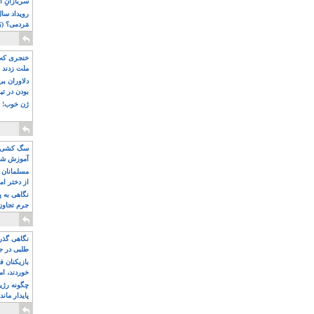
سربازانِ ا
مَردمی؟ (بَ
خنجری که 
ملت زدند
دلاوران ب
بودن در ت
ژن خوب! ت
سگ کشی، 
آموزش شکن
بیشتر
مسلمانان 
از دختر ام
مسلمان ه
نگاهی به پ
جرم تجاوز
آویز شدند!
نگاهی گذرا
طلبی در ج
بازیکنان ف
خوردند، ام
چگونه رژی
پایدار ماند