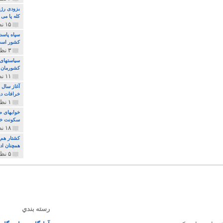
بزودی رژی
کله پا می
۱۵ نظر و ۳۲۷ پخش
سپاه پاسد
کشور اس
۳ نظر و ۱۶۲ پخش
سیاستهای 
کشورمان 
۱۱ نظر و ۳۱۵ پخش
آغاز سال 
خرافات دی
۱ نظر و ۷۴ پخش
خوابهای ط
سکونت خو
۱۸ نظر و ۸۹۷ پخش
کشتار هم م
همچنان ادا
۵ نظر و ۲۵۹ پخش
رسته بندي