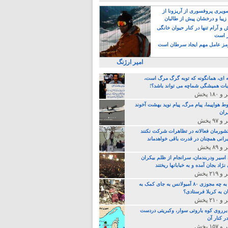
یری پروفسوری از آریزونا از
زیبا و درخشان پیش از طالبان
 آرام تنها در کنار حیوان خانگی
ر است
ز عامل مهم ایجاد سرطان است
امیر ارژنگ
ه ای، همانگونه که توبه گرگ مرگ است،
ات همیشگی شماچه می تواند باشد؟!
ط هواپیما، پیام مرگ، پیام نوید بهشت آخوند
ران
 کشورمان فعالانه در تظاهرات شرکت نکنند
رانی همچنان در قدرت باقی خواهدماند
 اسیر ودربندمان، سرانجام از ظلم بیکران
نژاد بجان آمده و به خبابانها ریختند
خامنه ای، به چه مجوزی ۸۰ آمبولانس به جای کمک به
ن به کربلا فرستادی؟
 برروی کوه باروتی سوار، وکبریتی دردست
ر کنار آن