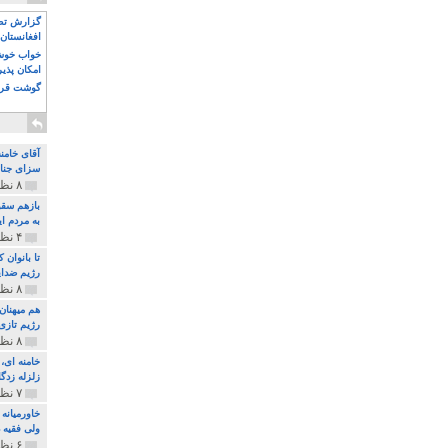
گزارش تصو
افغانستان 
خواب خوش و
امکان پذی
گوشت قرم
آقای خامن
سزای جنای
۸ نظر و ۱۸۰ پخش
بازهم سقو
به مردم ای
۴ نظر و ۹۷ پخش
تا بانوان
رژیم ضدای
۸ نظر و ۸۹ پخش
هم میهنان
رژیم تازی 
۸ نظر و ۲۱۹ پخش
زلزله زدگا
۷ نظر و ۲۱۰ پخش
خاورمیانه
ولی فقیه د
۶ نظر و ۱۵۷ پخش