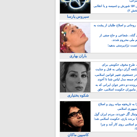
یرانی!
رویداد سال ۵۷؛ شورش و دَسیسه و یا انقلابی
خش ۲)
سیروس پارسا
روحانی و اصلاح طلبان از پشت به
ی گناه ، شجاعی و حاج صفی از
یم ملی محروم شدند.
ست نژادپرستی بدهید!
باران بهاری
طرح مخوف حکومتی برای
جه گران دولتی به قتل و جنایت
در جستجوی تغییر قوانین اسلامی،
ام جمعه مدل لباس شنا تا آخوند
مجنسگرا!
رونده دو دختر جوان ایرانی که به
 ماموران حکومت اسلامی، حلق
شکوه بختیاری
 به تاریخچه میانه روی و اصلاح
مهوری اسلامی
وتبال گًل خوردند، مردم ایران گول
ا برنده بازی، حکومت اسلامی شد!
م اسلامی روی کار آمد و چرا
؟!
کاسپین ماکان