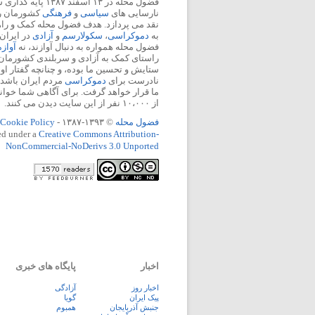
فضول محله در ۱۳ اسفند
نارسایی های
سیاسی
و
فرهنگی
کشورمان را 
نقد می پردازد. هدف فضول محله کمک و ر
به
دموکراسی
،
سکولارسم
و
آزادی
در ایران
فضول محله همواره به دنبال آوازند، نه
آواز
راستای کمک به آزادی و سربلندی کشورمان
ستایش و تحسین ما بوده، و چنانچه گفتار او
نادرست برای
دموکراسی
مردم ایران باشد، 
ما قرار خواهد گرفت. برای آگاهی شما خوان
از ۱۰،۰۰۰ نفر از این سایت دیدن می کنند.
فضول محله
© ۱۳۹۳-۱۳۸۷ -
Cookie Policy
ed under a
Creative Commons Attribution-
NonCommercial-NoDerivs 3.0 Unported
اخبار
پایگاه های خبری
اخبار روز
آزادگی
پيک ايران
گویا
جنبش آذربایجان
همبوم