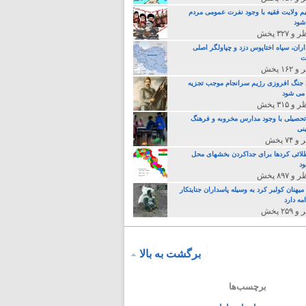
م ولایت فقیه با وجود نفرت عمومی مردم
 شود
اران، سپاه اختاپوس دزد و چپاولگر اصلی
ت
جنگ افروزی رژیم سرانجام موجب تجزیه
می شود
تحصیلی با وجود مدارس مخروبه و فرهنگ
نی
لائی کردها برای جداکردن بخشهای محل
د
یهنان کولبر کرد به وسیله پاسداران جنایتکار
مه دارد
برگشت به بالا
برچسب‌ها