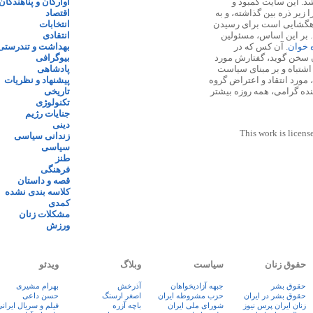
 ۱۳۸۷ پایه گذاری شد. این سایت کمبود و
آوارگان و پناهندگان
زیر ذره بین گذاشته، و به
اقتصاد
اهگشایی است برای رسیدن
انتخابات
. بر این اساس، مسئولین
انتقادی
ه خوان
. آن کس که در
بهداشت و تندرستی
 سخن گوید، گفتارش مورد
بیوگرافی
 اشتباه و بر مبنای سیاست
پادشاهی
مورد انتقاد و اعتراض گروه
پیشنهاد و نظریات
نده گرامی، همه روزه بیشتر
تاریخی
تکنولوژی
جنایات رژیم
دینی
This work is licens
زندانی سیاسی
سیاسی
طنز
فرهنگی
قصه و داستان
کلاسه بندی نشده
کمدی
مشکلات زنان
ورزش
حقوق زنان
سیاست
وبلاگ
ویدئو
حقوق بشر
جبهه آزادیخواهان
آذرخش
بهرام مشیری
حقوق بشر در ایران
حزب مشروطه ایران
اصغر ارسنگ
حسن داعی
زنان ايران پرس نيوز
شورای ملی ایران
باچه آزره
فيلم و سريال ايران