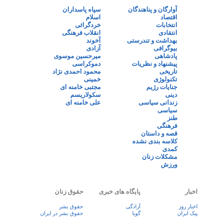
آوارگان و پناهندگان
سپاه پاسداران
اقتصاد
اسلام
انتخابات
خردگرائی
انتقادی
انقلاب فرهنگی
بهداشت و تندرستی
آخوند
بیوگرافی
آزادی
پادشاهی
میرحسین موسوی
پیشنهاد و نظریات
دموکراسی
تاریخی
محمود احمدی نژاد
تکنولوژی
خمینی
جنایات رژیم
مجتبی خامنه ای
دینی
سکولاریسم
زندانی سیاسی
علی خامنه ای
سیاسی
طنز
فرهنگی
قصه و داستان
کلاسه بندی نشده
کمدی
مشکلات زنان
ورزش
اخبار
پایگاه های خبری
حقوق زنان
اخبار روز
آزادگی
حقوق بشر
پيک ايران
گویا
حقوق بشر در ایران