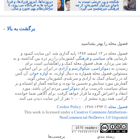
شکنجه و بی حرمتی نسبت به
دیروزنداها، امروز فرزادها، و فردا
بانوان بزرگوار کشورمان، از چه
فرزانه ها به قربانگاه می روند، تا
فرهنگی سرچشمه می گیرد؛
ساختارنظام بهم نخورد و سال،
ایرانی، و یا تازیان؟
سال صبر و سکوت بماند
برگشت به بالا
فضول محله را بهتر بشناسید
فضول محله در ۱۳ اسفند ۱۳۸۷ پایه گذاری شد. این سایت کمبود و
نارسایی های
سیاسی
و
فرهنگی
کشورمان را زیر ذره بین گذاشته، و به
نقد می پردازد. هدف فضول محله کمک و راهگشایی است برای
رسیدن به
دموکراسی
،
سکولارسم
و
آزادی
در ایران. بر این اساس،
مسئولین فضول محله همواره به دنبال آوازند، نه
آوازه خوان
. آن کس
که در راستای کمک به آزادی و سربلندی کشورمان سخن گوید،
گفتارش مورد ستایش و تحسین ما بوده، و چنانچه گفتار او اشتباه و بر
مبنای سیاست نادرست برای
دموکراسی
مردم ایران باشد، مورد
انتقاد و اعتراض گروه ما قرار خواهد گرفت. برای آگاهی شما خواننده
گرامی، همه روزه بیشتر از ۱۰،۰۰۰ نفر از این سایت دیدن می کنند.
فضول محله
© ۱۳۹۳-۱۳۸۷ -
Cookie Policy
This work is licensed under a
Creative Commons Attribution-
NonCommercial-NoDerivs 3.0 Unported
رسته بندي
برچسب‌ها