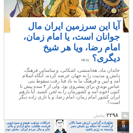
آیا این سرزمین ایران مال
جوانان است، یا امام زمان،
امام رضا، ویا هر شیخ
دیگری؟
۱۸
خاندان ماد، هخامنشی، اشکانی، و ساسانی فرهنگ،
دانش و مدنیت را به جهان عرضه کردند. آنگاه اسلام
آمد و آیین و فرهنگ ما به باد فنا رفت.سقوط بنی
عباس نویدی برای پیشروی بود. ولی از ۴ سده پیش تا
کنون آخوند آمد و کشورمان را به لجن کشید. آیا بازهم
ایران کشور امام زمان، امام رضا، و یا تازی زاده دیگر
است؟.
۲۲۹۸
پخش
شاهزاده گرامی، ارزش شما بالاتر
خرافات مذهب شیعه و سودجویی
از آنست که دنباله رو جنبش سبز
فرصت طلبان، مانع آزادی و بلای
وابسته به رژیم باشید
جان و مال مردم ایران- بخش دوم