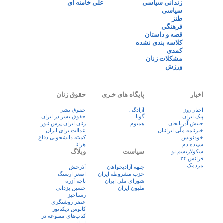
زندانی سیاسی
علی خامنه ای
سیاسی
طنز
فرهنگی
قصه و داستان
کلاسه بندی نشده
کمدی
مشکلات زنان
ورزش
اخبار
پایگاه های خبری
حقوق زنان
اخبار روز
آزادگی
حقوق بشر
پيک ايران
گویا
حقوق بشر در ایران
جنبش آذربایجان
همبوم
زنان ايران پرس نيوز
خبرنامه ملّی ایرانیان
عدالت برای ایران
خودنویس
کمیته دانشجویی دفاع
سپیده دم
هرانا
سیاست
وبلاگ
سکولاریسم نو
فرانس ۲۴
مردمک
جبهه آزادیخواهان
آذرخش
حزب مشروطه ایران
اصغر ارسنگ
شورای ملی ایران
باچه آزره
ملیون ایران
حسین یزدانی
رستاخیز
عضر روشنگری
کابوس دیکتاتور
کتاب‌های ممنوعه در
ایران