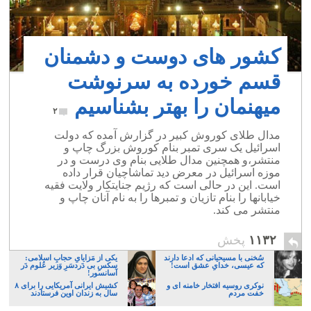
کشور های دوست و دشمنان
قسم خورده به سرنوشت
میهنمان را بهتر بشناسیم
۲
مدال طلای کوروش کبیر در گزارش آمده که دولت
اسرائیل یک سری تمبر بنام کوروش بزرگ چاپ و
منتشر،و همچنین مدال طلایی بنام وی درست و در
موزه اسرائیل در معرض دید تماشاچیان قرار داده
است. این در حالی است که رژیم جنایتکار ولایت فقیه
خیابانها را بنام تازیان و تمبرها را به نام آنان چاپ و
منتشر می کند.
۱۱۳۲
پخش
سُخنی با مسیحیانی که ادعا دارند
یکی از مَزایایِ حجابِ اسلامی:
که عیسی، خدایِ عشق است!
سکسِ بی دَردسَرِ وَزیر عُلوم دَر
آسانسور!
نوکری روسیه افتخار خامنه ای و
کشیش ایرانی آمریکایی را برای ۸
خفت مردم
سال به زندان اوین فرستادند