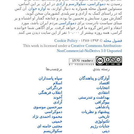
رسیدن به
دموکراسی
،
سکولارسم
و
آزادی
در ایران. بر این اساس،
مسئولین فضول محله همواره به دنبال آوازند، نه
آوازه خوان
. آن کس
که در راستای کمک به آزادی و سربلندی کشورمان سخن گوید،
گفتارش مورد ستایش و تحسین ما بوده، و چنانچه گفتار او اشتباه و بر
مبنای سیاست نادرست برای
دموکراسی
مردم ایران باشد، مورد
انتقاد و اعتراض گروه ما قرار خواهد گرفت. برای آگاهی شما خواننده
گرامی، همه روزه بیشتر از ۱۰،۰۰۰ نفر از این سایت دیدن می کنند.
فضول محله
© ۱۳۹۳-۱۳۸۷ -
Cookie Policy
This work is licensed under a
Creative Commons Attribution-
NonCommercial-NoDerivs 3.0 Unported
رسته بندي
برچسب‌ها
آوارگان و پناهندگان
سپاه پاسداران
اقتصاد
اسلام
انتخابات
خردگرائی
انتقادی
انقلاب فرهنگی
بهداشت و تندرستی
آخوند
بیوگرافی
آزادی
پادشاهی
میرحسین موسوی
پیشنهاد و نظریات
دموکراسی
تاریخی
محمود احمدی نژاد
تکنولوژی
خمینی
جنایات رژیم
مجتبی خامنه ای
دینی
سکولاریسم