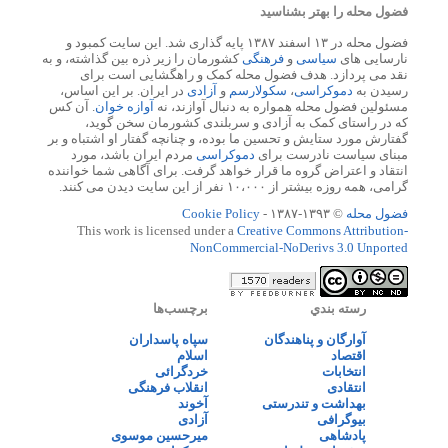
فضول محله را بهتر بشناسید
فضول محله در ۱۳ اسفند ۱۳۸۷ پایه گذاری شد. این سایت کمبود و
نارسایی های
سیاسی
و
فرهنگی
کشورمان را زیر ذره بین گذاشته، و به
نقد می پردازد. هدف فضول محله کمک و راهگشایی است برای
رسیدن به
دموکراسی
،
سکولارسم
و
آزادی
در ایران. بر این اساس،
مسئولین فضول محله همواره به دنبال آوازند، نه
آوازه خوان
. آن کس
که در راستای کمک به آزادی و سربلندی کشورمان سخن گوید،
گفتارش مورد ستایش و تحسین ما بوده، و چنانچه گفتار او اشتباه و بر
مبنای سیاست نادرست برای
دموکراسی
مردم ایران باشد، مورد
انتقاد و اعتراض گروه ما قرار خواهد گرفت. برای آگاهی شما خواننده
گرامی، همه روزه بیشتر از ۱۰،۰۰۰ نفر از این سایت دیدن می کنند.
فضول محله
© ۱۳۹۳-۱۳۸۷ -
Cookie Policy
This work is licensed under a
Creative Commons Attribution-
NonCommercial-NoDerivs 3.0 Unported
رسته بندي
برچسب‌ها
آوارگان و پناهندگان
سپاه پاسداران
اقتصاد
اسلام
انتخابات
خردگرائی
انتقادی
انقلاب فرهنگی
بهداشت و تندرستی
آخوند
بیوگرافی
آزادی
پادشاهی
میرحسین موسوی