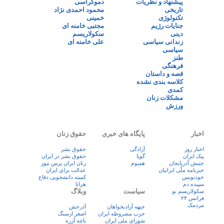
پیشنهاد و نظریات
دموکراسی
تاریخی
محمود احمدی نژاد
تکنولوژی
خمینی
جنایات رژیم
مجتبی خامنه ای
دینی
سکولاریسم
زندانی سیاسی
علی خامنه ای
سیاسی
طنز
فرهنگی
قصه و داستان
کلاسه بندی نشده
کمدی
مشکلات زنان
ورزش
اخبار
پایگاه های خبری
حقوق زنان
اخبار روز
آزادگی
حقوق بشر
پيک ايران
گویا
حقوق بشر در ایران
جنبش آذربایجان
همبوم
زنان ايران پرس نيوز
خبرنامه ملّی ایرانیان
عدالت برای ایران
خودنویس
کمیته دانشجویی دفاع
سپیده دم
هرانا
سیاست
وبلاگ
سکولاریسم نو
فرانس ۲۴
مردمک
جبهه آزادیخواهان
آذرخش
حزب مشروطه ایران
اصغر ارسنگ
شورای ملی ایران
باچه آزره