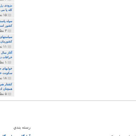
بزودی رژی
کله پا می
۱۵ نظر و ۳۲۷ پخش
سپاه پاسد
کشور اس
۳ نظر و ۱۶۲ پخش
سیاستهای 
کشورمان 
۱۱ نظر و ۳۱۵ پخش
آغاز سال 
خرافات دی
۱ نظر و ۷۴ پخش
خوابهای ط
سکونت خو
۱۸ نظر و ۸۹۷ پخش
کشتار هم م
همچنان ادا
۵ نظر و ۲۵۹ پخش
رسته بندي