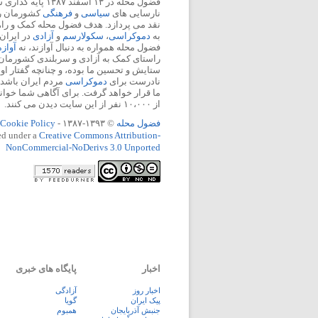
فضول محله در ۱۳ اسفند
نارسایی های
سیاسی
و
فرهنگی
کشورمان را 
نقد می پردازد. هدف فضول محله کمک و ر
به
دموکراسی
،
سکولارسم
و
آزادی
در ایران
فضول محله همواره به دنبال آوازند، نه
آواز
راستای کمک به آزادی و سربلندی کشورمان
ستایش و تحسین ما بوده، و چنانچه گفتار او
نادرست برای
دموکراسی
مردم ایران باشد، 
ما قرار خواهد گرفت. برای آگاهی شما خوان
از ۱۰،۰۰۰ نفر از این سایت دیدن می کنند.
فضول محله
© ۱۳۹۳-۱۳۸۷ -
Cookie Policy
ed under a
Creative Commons Attribution-
NonCommercial-NoDerivs 3.0 Unported
اخبار
پایگاه های خبری
اخبار روز
آزادگی
پيک ايران
گویا
جنبش آذربایجان
همبوم