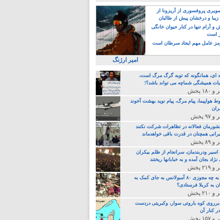
یری پروفسوری از آریزونا از
زیبا و درخشان پیش از طالبان
 آرام تنها در کنار حیوان خانگی
ر است
ز عامل مهم ایجاد سرطان است
امیر ارژنگ
ه ای، همانگونه که توبه گرگ مرگ است،
ات همیشگی شماچه می تواند باشد؟!
ط هواپیما، پیام مرگ، پیام نوید بهشت آخوند
ران
 کشورمان فعالانه در تظاهرات شرکت نکنند
رانی همچنان در قدرت باقی خواهدماند
 اسیر ودربندمان، سرانجام از ظلم بیکران
نژاد بجان آمده و به خبابانها ریختند
خامنه ای، به چه مجوزی ۸۰ آمبولانس به جای کمک به
ن به کربلا فرستادی؟
 برروی کوه باروتی سوار، وکبریتی دردست
ر کنار آن