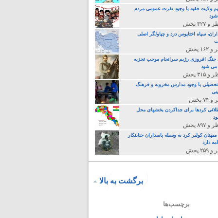
م ولایت فقیه با وجود نفرت عمومی مردم
 شود
اران، سپاه اختاپوس دزد و چپاولگر اصلی
ت
جنگ افروزی رژیم سرانجام موجب تجزیه
می شود
تحصیلی با وجود مدارس مخروبه و فرهنگ
نی
لائی کردها برای جداکردن بخشهای محل
د
یهنان کولبر کرد به وسیله پاسداران جنایتکار
مه دارد
برگشت به بالا
برچسب‌ها