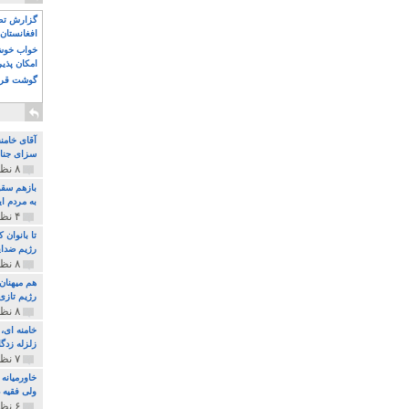
گزارش تصو
افغانستان 
خواب خوش و
امکان پذی
گوشت قرم
آقای خامن
سزای جنای
۸ نظر و ۱۸۰ پخش
بازهم سقو
به مردم ای
۴ نظر و ۹۷ پخش
تا بانوان
رژیم ضدای
۸ نظر و ۸۹ پخش
هم میهنان
رژیم تازی 
۸ نظر و ۲۱۹ پخش
زلزله زدگا
۷ نظر و ۲۱۰ پخش
خاورمیانه
ولی فقیه د
۶ نظر و ۱۵۷ پخش