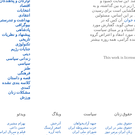
 ۱۳۸۷ پایه گذاری شد. این سایت کمبود و
آوارگان و پناهندگان
زیر ذره بین گذاشته، و به
اقتصاد
اهگشایی است برای رسیدن
انتخابات
. بر این اساس، مسئولین
انتقادی
ه خوان
. آن کس که در
بهداشت و تندرستی
 سخن گوید، گفتارش مورد
بیوگرافی
 اشتباه و بر مبنای سیاست
پادشاهی
مورد انتقاد و اعتراض گروه
پیشنهاد و نظریات
نده گرامی، همه روزه بیشتر
تاریخی
تکنولوژی
جنایات رژیم
دینی
This work is licens
زندانی سیاسی
سیاسی
طنز
فرهنگی
قصه و داستان
کلاسه بندی نشده
کمدی
مشکلات زنان
ورزش
حقوق زنان
سیاست
وبلاگ
ویدئو
حقوق بشر
جبهه آزادیخواهان
آذرخش
بهرام مشیری
حقوق بشر در ایران
حزب مشروطه ایران
اصغر ارسنگ
حسن داعی
زنان ايران پرس نيوز
شورای ملی ایران
باچه آزره
فيلم و سريال ايران