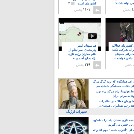
۴
ی تواند باشد؟!
کشورمان است
۱
پخش
۱۱۰۱
پخش
ن کشورمان فعالانه
هم میهنان اسیر
رات شرکت نکنند
ودربندمان، سرانجام از
ایرانی همچنان
ظلم بیکران رژیم تازی
 باقی خواهدماند
نژاد بجان آمده و به
۸
خبابانها ریختند
پخش
۲۱۹
پخش
ه ای، همانگونه که توبه گرگ مرگ
ی جنایات همیشگی شماچه می
!
 هواپیما، پیام مرگ، پیام نوید
د به مردم ایران
کشورمان فعالانه در تظاهرات
د رژیم ضدایرانی همچنان در
 خواهدماند
سهراب ارژنگ
م تازی صفتان، یلدا را با شکوهِ
 تر، جشن می گیریم!
 ای "اَعراب شیعه" مهم اند و نَه