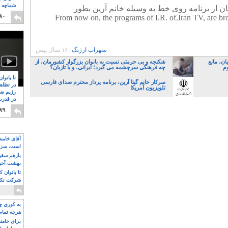
شماچه م
ان از برنامه روی خط به وسیله خانم آرین بطور
۸
۸۰
واهد شد. From now on, the programs of I.R. of.Iran TV, are broadcasted
سهراب ارژنگ
|
۱۶ سال پیش
ن، مانع
شکنجه و بی حرمتی نسبت به بانوان بزرگوار کشورمان، از
وم
چه فرهنگی سرچشمه می گیرد؛ ایرانی، و یا تازیان؟
تا بانوا
سرکار خانم گیتا آرین، برنامه پرداز محترم صدای فارسی
در تظاه
تلویزیون آمریکا
رژیم ضد
در قدرت
۸
۸۹
آقای خامن
است، سزا
تواند باشد؟
بازهم سقوط
بهشت آخون
تا بانوان 
شرکت نکنن
قدرت باقی
به کوری چش
هرچه تمام
برای خامنه