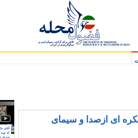
تلاش برای آزادی، دموکراسی و
THE PURSUIT OF FREEDOM,
سکولاریسم در ایران
DEMOCRACY & SECULARISM IN IRAN
ت
یکره ای ازصدا و سیمای
آقای خام
که توبه
سزای ج