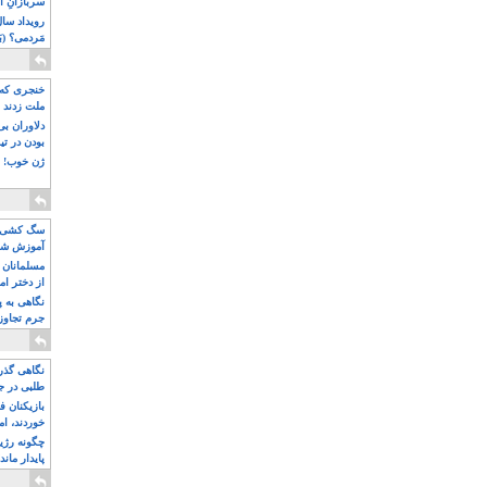
سربازانِ ا
مَردمی؟ (بَ
خنجری که 
ملت زدند
دلاوران ب
بودن در ت
ژن خوب! ت
سگ کشی، 
آموزش شکن
بیشتر
مسلمانان 
از دختر ام
مسلمان ه
نگاهی به پ
جرم تجاوز
آویز شدند!
نگاهی گذرا
طلبی در ج
بازیکنان ف
خوردند، ام
چگونه رژی
پایدار ماند