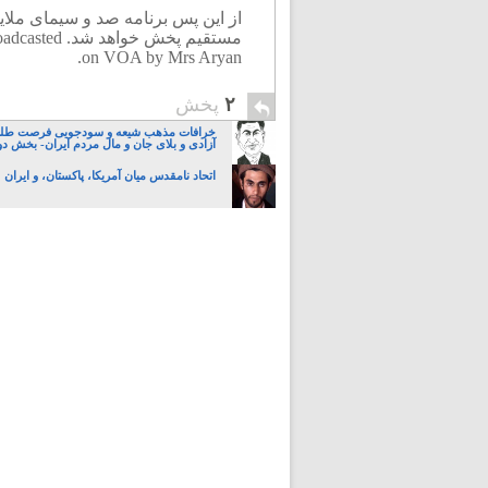
از این پس برنامه صد و سیمای ملای
مستقیم پخش خ
on VOA by Mrs Aryan.
۲
پخش
خرافات مذهب شیعه و سودجویی فرصت طلبا
آزادی و بلای جان و مال مردم ایران- بخش د
اتحاد نامقدس میان آمریکا، پاکستان، و ایران