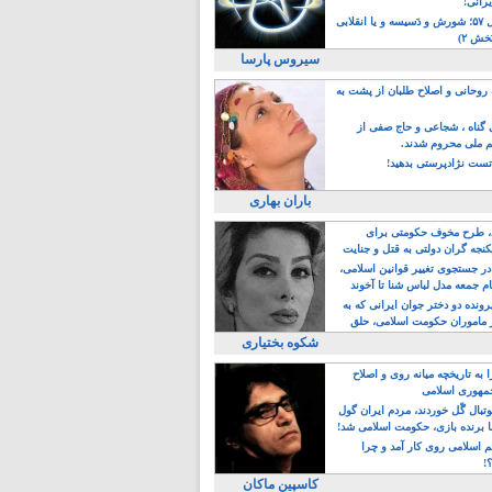
یرانی!
رویداد سال ۵۷؛ شورش و دَسیسه و یا انقلابی
خش ۲)
سیروس پارسا
روحانی و اصلاح طلبان از پشت به
ی گناه ، شجاعی و حاج صفی از
یم ملی محروم شدند.
ست نژادپرستی بدهید!
باران بهاری
طرح مخوف حکومتی برای
جه گران دولتی به قتل و جنایت
در جستجوی تغییر قوانین اسلامی،
ام جمعه مدل لباس شنا تا آخوند
مجنسگرا!
رونده دو دختر جوان ایرانی که به
 ماموران حکومت اسلامی، حلق
شکوه بختیاری
 به تاریخچه میانه روی و اصلاح
مهوری اسلامی
وتبال گًل خوردند، مردم ایران گول
ا برنده بازی، حکومت اسلامی شد!
م اسلامی روی کار آمد و چرا
؟!
کاسپین ماکان