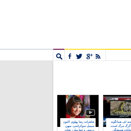
مشترک
جستجو
نه ای، همانگونه
شاهزاده رضا پهلوی اکنون
 گرگ مرگ است،
سمبل دموکراسی، میهن
نایات همیشگی
پرستی و تنها مبارز نجات